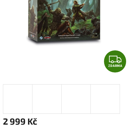
Z
ZDARMA
D
A
R
M
A
2 999 Kč
Měrná