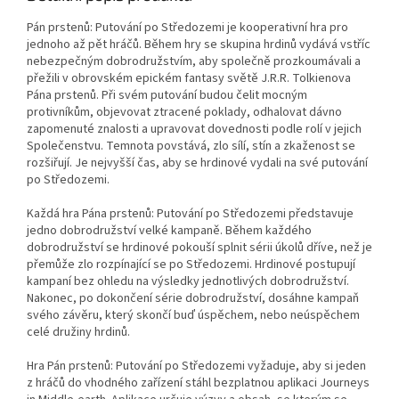
Pán prstenů: Putování po Středozemi je kooperativní hra pro
jednoho až pět hráčů. Během hry se skupina hrdinů vydává vstříc
nebezpečným dobrodružstvím, aby společně prozkoumávali a
přežili v obrovském epickém fantasy světě J.R.R. Tolkienova
Pána prstenů. Při svém putování budou čelit mocným
protivníkům, objevovat ztracené poklady, odhalovat dávno
zapomenuté znalosti a upravovat dovednosti podle rolí v jejich
Společenstvu. Temnota povstává, zlo sílí, stín a zkaženost se
rozšiřují. Je nejvyšší čas, aby se hrdinové vydali na své putování
po Středozemi.
Každá hra Pána prstenů: Putování po Středozemi představuje
jedno dobrodružství velké kampaně. Během každého
dobrodružství se hrdinové pokouší splnit sérii úkolů dříve, než je
přemůže zlo rozpínající se po Středozemi. Hrdinové postupují
kampaní bez ohledu na výsledky jednotlivých dobrodružství.
Nakonec, po dokončení série dobrodružství, dosáhne kampaň
svého závěru, který skončí buď úspěchem, nebo neúspěchem
celé družiny hrdinů.
Hra Pán prstenů: Putování po Středozemi vyžaduje, aby si jeden
z hráčů do vhodného zařízení stáhl bezplatnou aplikaci Journeys