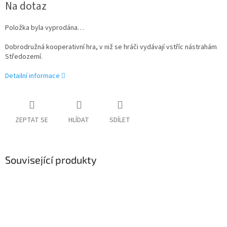
Na dotaz
cena:
Položka byla vyprodána…
Dobrodružná kooperativní hra, v niž se hráči vydávají vstříc nástrahám
Středozemí.
Detailní informace
ZEPTAT SE
HLÍDAT
SDÍLET
Související produkty