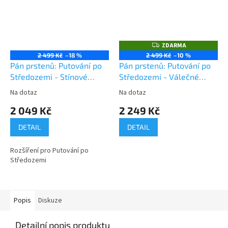
ZDARMA
Z
D
2 499 Kč
–18 %
2 499 Kč
–10 %
A
Pán prstenů: Putování po
Pán prstenů: Putování po
R
M
Středozemi - Stínové
Středozemi - Válečné
A
cesty rozšíření
tažení
Na dotaz
Na dotaz
2 049 Kč
2 249 Kč
DETAIL
DETAIL
Rozšíření pro Putování po
Středozemi
Popis
Diskuze
Detailní popis produktu