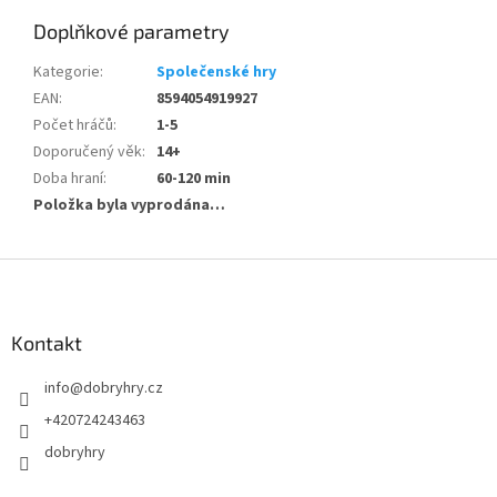
Doplňkové parametry
Kategorie
:
Společenské hry
EAN
:
8594054919927
Počet hráčů
:
1-5
Doporučený věk
:
14+
Doba hraní
:
60-120 min
Položka byla vyprodána…
Z
á
p
a
Kontakt
t
info
@
dobryhry.cz
í
+420724243463
dobryhry