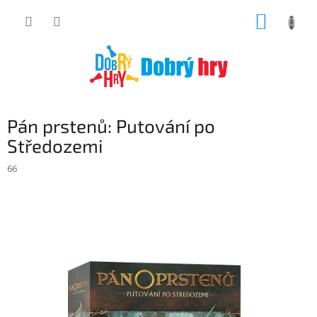
Přejít
NÁKUP
na
obsah
KOŠÍK
Pán prstenů: Putování po
Středozemi
66