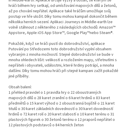
in Middle-earth. Aplikace určuje výzvy a obsah, se kterým se
hráči během hry setkají, od umísťování mapových dílů a žetonů,
až po chování nepřátel. Aplikace také hráčům umožňuje svůj
postup ve hře uložit. Díky tomu mohou kampaň dokončit během
několika herních sezení. Aplikaci Journeys in Middle-earth lze
volně stáhnout z některého z následujících obchodů: Amazon™
Appstore, Apple iOS App Store™, Google Play™nebo Steam®.
Pokaždé, když se hráči pustí do dobrodružství, aplikace
Putování po Středozemi toto dobrodružství vyplní obsahem
vybraným z mnoha možností. Stejné dobrodružství se bude v
mnoha ohledech lišit: velikostí a rozložením mapy, střetnutími s
nepřáteli i obyvateli, událostmi, které hrdiny potrápí, a mnoha
dalšími. Díky tomu mohou hráči při stejné kampani zažít pokaždé
jiné příběhy.
Obsah balení:
1 přehled pravidel o 1 pravidla hry o 22 oboustranných
mapových dílů o 28 karet zranění o 6 karet hrdinů o 83 karet
předmětů o 15 karet výhod o 2 oboustranná bojiště o 21 karet
titulů o 30 karet základních dovedností o 30 karet dovedností
hrdinů o 72 karet rolí o 20 karet slabostí o 10 karet terénu o 31
plastových figurek o 30 žetonů terénu o 12 praporů nepřátel o
12 plastových podstavců o 84 herních žeton