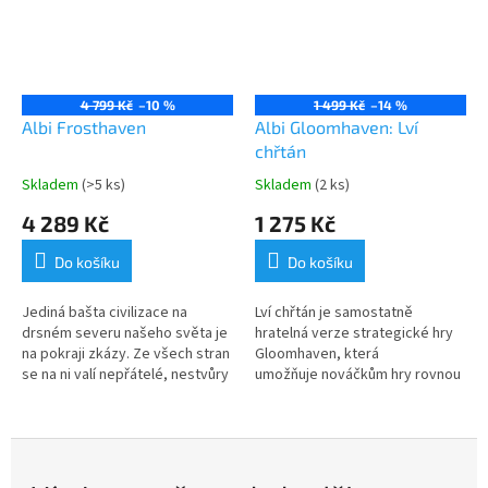
4 799 Kč
–10 %
1 499 Kč
–14 %
Albi Frosthaven
Albi Gloomhaven: Lví
chřtán
Skladem
(>5 ks)
Skladem
(2 ks)
4 289 Kč
1 275 Kč
Do košíku
Do košíku
Jediná bašta civilizace na
Lví chřtán je samostatně
drsném severu našeho světa je
hratelná verze strategické hry
na pokraji zkázy. Ze všech stran
Gloomhaven, která
se na ni valí nepřátelé, nestvůry
umožňuje nováčkům hry rovnou
a jiné záhadné hrozby. Jestli má
začít hrát.
Frosthaven přežít...