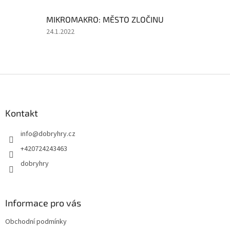
5
z
MIKROMAKRO: MĚSTO ZLOČINU
5
hvězdiček.
Hodnocení
24.1.2022
produktu
je
5
z
Z
5
á
hvězdiček.
p
a
Kontakt
t
info
@
dobryhry.cz
í
+420724243463
dobryhry
Informace pro vás
Obchodní podmínky