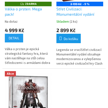
e
ZDARMA
Z
3 199 Kč
–9 %
D
Válka o prsten: Mega
Střet Civilizací:
m
A
pack!
Monumentální vydání
R
o
M
A
Na dotaz
Skladem
(2 ks)
b
4 999 Kč
2 899 Kč
c
h
DETAIL
Do košíku
o
Válka o prsten je epická
Legenda se vracíStřet civilizací:
d
strategická fantasy hra, která
Monumentální vydání obsahuje
ě
vám nastěhuje na stůl celou
modernizovanou a vylepšenou
Středozemi i s armádami dobra
verzi epické civilizační hry Clash
!
a zla. Hluboký herní zážitek je
of Cultures, jejího...
zaručen díky kombinaci RPG...
Akce