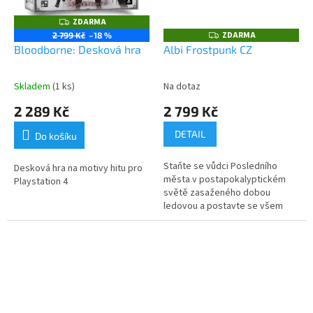
ZDARMA
Z
D
ZDARMA
Z
2 799 Kč
–18 %
A
D
Bloodborne: Desková hra
Albi Frostpunk CZ
R
A
M
R
A
M
A
Skladem
(1 ks)
Na dotaz
2 289 Kč
2 799 Kč
DETAIL
Do košíku
Staňte se vůdci Posledního
Desková hra na motivy hitu pro
města v postapokalyptickém
Playstation 4
světě zasaženého dobou
ledovou a postavte se všem
smrtícím nástrahám, které před
vás hra postaví!