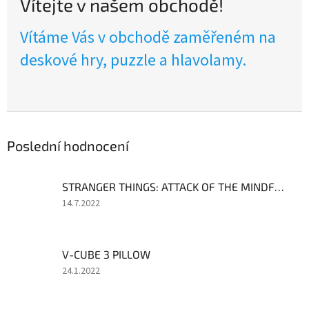
Vítejte v našem obchodě!
Vítáme Vás v obchodě zaměřeném na
deskové hry, puzzle a hlavolamy.
Poslední hodnocení
STRANGER THINGS: ATTACK OF THE MINDFLAYER
Hodnocení
14.7.2022
produktu
je
5
V-CUBE 3 PILLOW
z
5
Hodnocení
24.1.2022
hvězdiček.
produktu
je