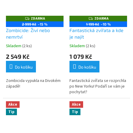
ZDARMA
ZDARMA
Z
Z
D
D
2 999 Kč
–15 %
1 199 Kč
–10 %
A
A
Zombicide: Živí nebo
Fantastická zvířata a kde
R
R
M
M
nemrtví
je najít
A
A
Skladem
(2 ks)
Skladem
(2 ks)
2 549 Kč
1 079 Kč
Do košíku
Do košíku
Zombicida vypukla na Divokém
Fantastická zvířata se rozprchla
západě!
po New Yorku! Podaří se vám je
pochytat?
Akce
Akce
Tip
Tip