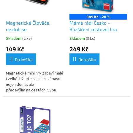
o
d
u
349 Kč
–28 %
k
Magnetické Člověče,
Máme rádi Česko -
t
nezlob se
Rozšíření cestovní hra
ů
Skladem
(2 ks)
Skladem
(3 ks)
149 Kč
249 Kč
Do košíku
Do košíku
Magnetické mini hry zabaví malé
i velké. Užijete si s nimi zábavu
nejen doma, ale
především na cestách. Svou
malou tenkou velikostí se
vejdou do každého batůžku
a magnetické...