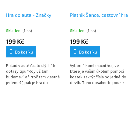
Hra do auta - Značky
Piatnik Šance, cestovní hra
Skladem
(1 ks)
Skladem
(1 ks)
199 Kč
199 Kč
Do košíku
Do košíku
Pokud v autě často slýcháte
Výborná kombinační hra, ve
dotazy tipu "Kdy už tam
které je vaším úkolem pomocí
budeme?" a "Proč tam vlastně
kostek zakrýt čísla od jedné do
jedeme?", pak je Hra do
devíti. Toho dosáhnete pouze
auta určena právě pro vás a
při dobré kombinační taktice.
vaše...