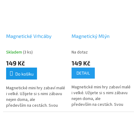
Magnetické Vrhcáby
Magnetický Mlýn
Skladem
(3 ks)
Na dotaz
149 Kč
149 Kč
DETAIL
Do košíku
Magnetické mini hry zabaví malé
Magnetické mini hry zabaví malé
i velké. Užijete si s nimi zábavu
i velké. Užijete si s nimi zábavu
nejen doma, ale
nejen doma, ale
především na cestách. Svou
především na cestách. Svou
malou tenkou velikostí se
malou tenkou velikostí se
vejdou do každého batůžku
vejdou do každého batůžku
a magnetické...
a magnetické...