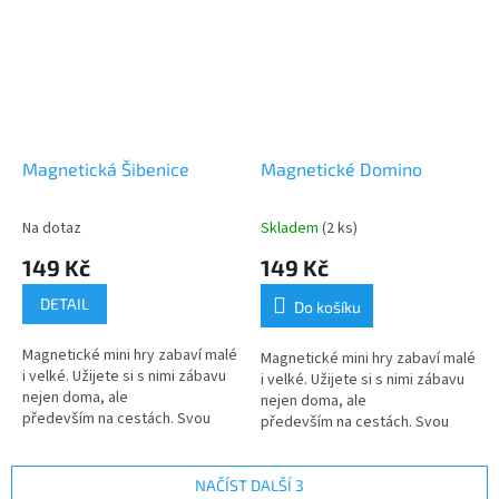
Magnetická Šibenice
Magnetické Domino
Na dotaz
Skladem
(2 ks)
149 Kč
149 Kč
DETAIL
Do košíku
Magnetické mini hry zabaví malé
Magnetické mini hry zabaví malé
i velké. Užijete si s nimi zábavu
i velké. Užijete si s nimi zábavu
nejen doma, ale
nejen doma, ale
především na cestách. Svou
především na cestách. Svou
malou tenkou velikostí se
malou tenkou velikostí se
vejdou do každého batůžku
vejdou do každého batůžku
a magnetické...
a magnetické...
NAČÍST DALŠÍ 3