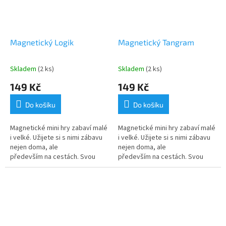
Magnetický Logik
Magnetický Tangram
Skladem
(2 ks)
Skladem
(2 ks)
149 Kč
149 Kč
Do košíku
Do košíku
Magnetické mini hry zabaví malé
Magnetické mini hry zabaví malé
i velké. Užijete si s nimi zábavu
i velké. Užijete si s nimi zábavu
nejen doma, ale
nejen doma, ale
především na cestách. Svou
především na cestách. Svou
malou tenkou velikostí se
malou tenkou velikostí se
vejdou do každého batůžku
vejdou do každého batůžku
a magnetické...
a magnetické...