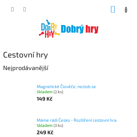
Přejít
NÁKUP
na
obsah
KOŠÍK
Cestovní hry
Nejprodávanější
Magnetické Člověče, nezlob se
Skladem
(2 ks)
149 Kč
Máme rádi Česko - Rozšíření cestovní hra
Skladem
(3 ks)
249 Kč