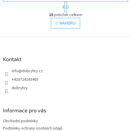
S
1
2
t
O
r
15
položek celkem
v
á
l
NAHORU
n
á
k
d
o
v
Z
a
á
c
á
n
í
p
í
p
a
Kontakt
r
t
v
info
@
dobryhry.cz
í
k
y
+420724243463
v
dobryhry
ý
p
i
s
Informace pro vás
u
Obchodní podmínky
Podmínky ochrany osobních údajů