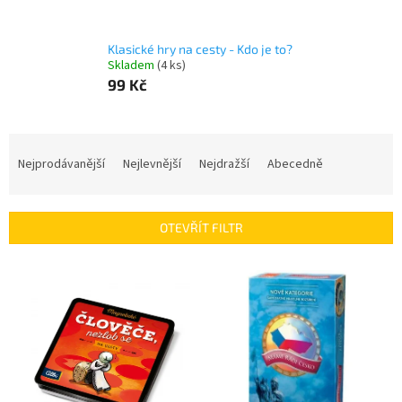
Klasické hry na cesty - Kdo je to?
Skladem
(4 ks)
99 Kč
Ř
a
Nejprodávanější
Nejlevnější
Nejdražší
Abecedně
z
e
n
OTEVŘÍT FILTR
í
p
V
r
ý
o
p
d
i
u
s
k
p
t
r
ů