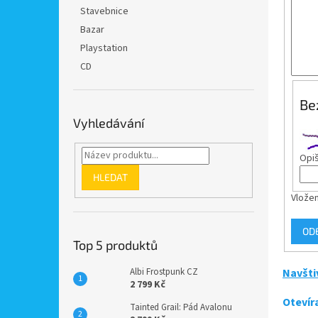
n
Stavebnice
e
Bazar
l
Playstation
CD
Be
Vyhledávání
Opiš
HLEDAT
Vložen
OD
Top 5 produktů
Navšti
Albi Frostpunk CZ
2 799 Kč
Otevír
Tainted Grail: Pád Avalonu