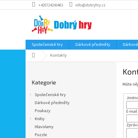
Přejít
+420724243463
info@dobryhry.cz
na
obsah
Společenské hry
Dárkové předměty
Dárkové
Domů
Kontakty
P
Kon
o
Přeskočit
s
Kategorie
kategorie
Máte něj
t
r
Společenské hry
Jméno 
a
Dárkové předměty
n
Poukazy
E-mail
n
í
Knihy
Zpráv
p
Hlavolamy
a
Puzzle