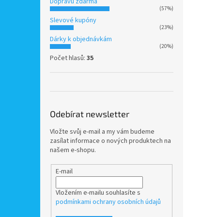
Dopravu zdarma
(57%)
Slevové kupóny
(23%)
Dárky k objednávkám
(20%)
Počet hlasů:
35
Odebírat newsletter
Vložte svůj e-mail a my vám budeme
zasílat informace o nových produktech na
našem e-shopu.
E-mail
Vložením e-mailu souhlasíte s
podmínkami ochrany osobních údajů