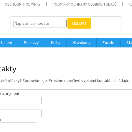
OBCHODNÍ PODMÍNKY
PODMÍNKY OCHRANY OSOBNÍCH ÚDAJŮ
K
HLEDAT
 balení
Poukazy
Knihy
Hlavolamy
Puzzle
St
takty
aké otázky? Zodpovíme je. Prosíme o pečlivé vyplnění kontaktních údajů.
a příjmení
a