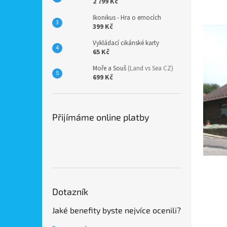
2 799 Kč
Út-P
Ikonikus - Hra o emocích
399 Kč
Vykládací cikánské karty
65 Kč
Moře a Souš
(Land vs Sea CZ)
699 Kč
Přijímáme online platby
Dotazník
Jaké benefity byste nejvíce ocenili?