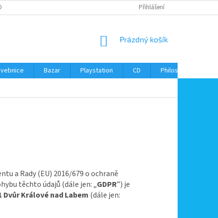
ONTAKTY
Přihlášení
NÁKUPNÍ
Prázdný košík
KOŠÍK
avebnice
Bazar
Playstation
CD
Philos
Kontak
entu a Rady (EU) 2016/679 o ochraně
hybu těchto údajů (dále jen: „
GDPR
”) je
01 Dvůr Králové nad Labem
(dále jen: