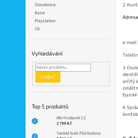
n
2. Kont
Stavebnice
e
Bazar
l
Adres
Playstation
CD
e-mail
Vyhledávání
Telefo
3. Osob
identif
HLEDAT
určitý 
zvláštn
fyzické
Top 5 produktů
4. Sprá
kontak
Albi Frostpunk CZ
2 799 Kč
Tainted Grail: Pád Avalonu