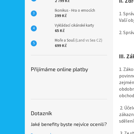
II.
Zdr
2 799 Kč
Ikonikus - Hra o emocích
1. Sprá
399 Kč
Vaší ob
Vykládací cikánské karty
65 Kč
2. Sprá
Moře a Souš
(Land vs Sea CZ)
699 Kč
III.
Zá
Přijímáme online platby
1. Záko
povinno
zejména
obdobný
obchodn
2. Úče
Dotazník
zákazni
sdělení
Jaké benefity byste nejvíce ocenili?
3. Ze 