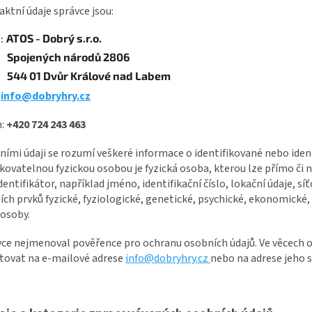
aktní údaje správce jsou:
a:
ATOS - Dobrý s.r.o.
Spojených národů 2806
544 01 Dvůr Králové nad Labem
:
info@dobryhry.cz
n:
+420 724 243 463
ními údaji se rozumí veškeré informace o identifikované nebo iden
ikovatelnou fyzickou osobou je fyzická osoba, kterou lze přímo č
identifikátor, například jméno, identifikační číslo, lokační údaje, sí
ích prvků fyzické, fyziologické, genetické, psychické, ekonomické,
 osoby.
vce nejmenoval pověřence pro ochranu osobních údajů. Ve věcech o
tovat na e-mailové adrese
info@dobryhry.cz
nebo na adrese jeho s