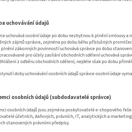
ba uchovávání údajů
vce uchovává osobní údaje po dobu nezbytnou k plnění smlouvy a 
ěných zájmů správce, zejména po dobu běhu příslušných promlčecí
 plnění zákonných povinností uchovává správce po dobu stanoveno
pracovávané pro účely zasílání obchodních sdělení uchovává správ
hlášení z odběru obchodních sdělení, nejdéle však po dobu přimě
uplynutí doby uchovávání osobních údajů správce osobní údaje vyma
jemci osobních údajů (subdodavatelé správce)
emci osobních údajů jsou zejména poskytovatelé e-shopového řešen
vatelé účetních, daňových, právních, IT, analytických a marketing
ch stanovených právními předpisy.