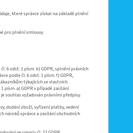
daje, které správce získal na základě plnění
né pro plnění smlouvy.
l. 6 odst. 1 písm. b) GDPR, splnění právních
vce podle čl. 6 odst. 1 písm. f) GDPR,
ákazníkům týkajících se vlastních
 1 písm. a) GDPR v případě zasílání
je souhlas vyžadován právními předpisy.
y, dodání zboží, vyřízení platby, vedení
ch nároků správce a zasílání obchodních
dování ve smyslu čl. 22 GDPR.