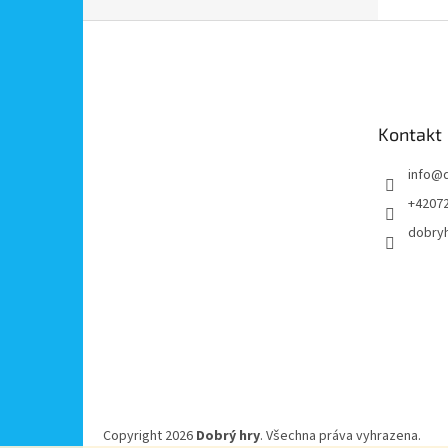
Z
á
p
a
t
Kontakt
í
info
@
+4207
dobry
Copyright 2026
Dobrý hry
. Všechna práva vyhrazena.