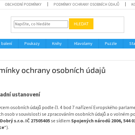
OBCHODNÍ PODMÍNKY
PODMÍNKY OCHRANY OSOBNÍCH ÚDAJŮ
K
HLEDAT
 balení
Poukazy
Knihy
Hlavolamy
Puzzle
St
mínky ochrany osobních údajů
adní ustanovení
vcem osobních údajů podle čl. 4 bod 7 nařízení Evropského parlam
ch osob v souvislosti se zpracováním osobních údajů a o volném po
Dobrý s.r.o.
IČ 27505405
se sídlem
Spojených národů 2806, 544 
ce
“).