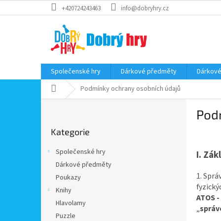
Přejít
+420724243463
info@dobryhry.cz
na
obsah
Společenské hry
Dárkové předměty
Dárkové
Domů
Podmínky ochrany osobních údajů
P
Pod
o
Přeskočit
s
Kategorie
kategorie
t
r
Společenské hry
I.
Zákl
a
Dárkové předměty
n
1. Sprá
Poukazy
n
fyzický
í
Knihy
ATOS - 
p
Hlavolamy
„
správ
a
Puzzle