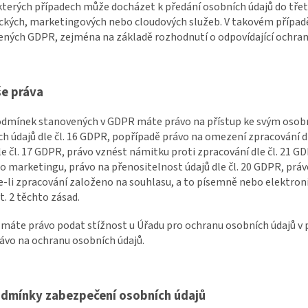
ěkterých případech může docházet k předání osobních údajů do třet
ických, marketingových nebo cloudových služeb. V takovém přípa
ených GDPR, zejména na základě rozhodnutí o odpovídající ochra
še práva
podmínek stanovených v GDPR máte právo na přístup ke svým osobn
h údajů dle čl. 16 GDPR, popřípadě právo na omezení zpracování d
le čl. 17 GDPR, právo vznést námitku proti zpracování dle čl. 21 G
 marketingu, právo na přenositelnost údajů dle čl. 20 GDPR, prá
je-li zpracování založeno na souhlasu, a to písemně nebo elektron
st. 2 těchto zásad.
e máte právo podat stížnost u Úřadu pro ochranu osobních údajů v 
ávo na ochranu osobních údajů.
dmínky zabezpečení osobních údajů