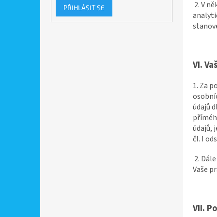
2. V n
PŘIHLÁSIT SE
analyt
stanov
VI.
Va
1. Za 
osobníc
údajů d
přímého
údajů, 
čl. I od
2. Dál
Vaše pr
VII.
Po