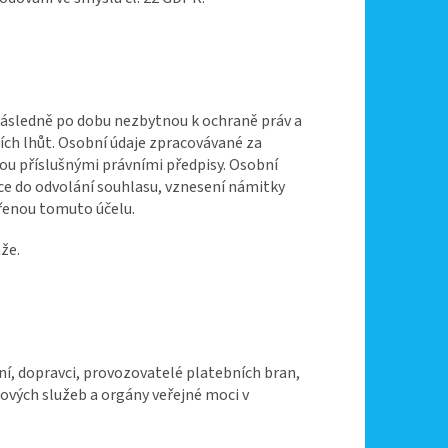
následně po dobu nezbytnou k ochraně práv a
ch lhůt. Osobní údaje zpracovávané za
u příslušnými právními předpisy. Osobní
ce do odvolání souhlasu, vznesení námitky
řenou tomuto účelu.
že.
í, dopravci, provozovatelé platebních bran,
ových služeb a orgány veřejné moci v