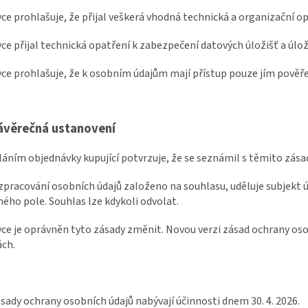
vce prohlašuje, že přijal veškerá vhodná technická a organizační o
vce přijal technická opatření k zabezpečení datových úložišť a úlož
vce prohlašuje, že k osobním údajům mají přístup pouze jím pověř
ávěrečná ustanovení
láním objednávky kupující potvrzuje, že se seznámil s těmito zás
i zpracování osobních údajů založeno na souhlasu, uděluje subje
ného pole. Souhlas lze kdykoli odvolat.
vce je oprávněn tyto zásady změnit. Novou verzi zásad ochrany oso
ách.
sady ochrany osobních údajů nabývají účinnosti dnem 30. 4. 2026.