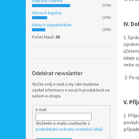
Dopravu zdarma
(57%)
Slevové kupóny
(23%)
IV.
Do
Dárky k objednávkám
(20%)
1. Sprá
Počet hlasů:
35
oprávn
účelem
údaje z
nebo od
Odebírat newsletter
2. Po 
Vložte svůj e-mail a my vám budeme
zasílat informace o nových produktech na
našem e-shopu.
V.
Pří
E-mail
1. Příj
poskyto
Vložením e-mailu souhlasíte s
případe
podmínkami ochrany osobních údajů