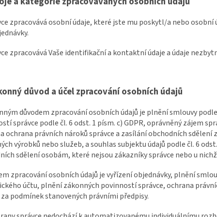
oje a kategorie zpracovávaných osobních údajů
vce zpracovává osobní údaje, které jste mu poskytl/a nebo osobní ú
jednávky.
vce zpracovává Vaše identifikační a kontaktní údaje a údaje nezbyt
konný důvod a účel zpracování osobních údajů
nným důvodem zpracování osobních údajů je plnění smlouvy podle č
stí správce podle čl. 6 odst. 1 písm. c) GDPR, oprávněný zájem sprá
 ochrana právních nároků správce a zasílání obchodních sdělení z
ch výrobků nebo služeb, a souhlas subjektu údajů podle čl. 6 odst.
ích sdělení osobám, které nejsou zákazníky správce nebo u nichž 
lem zpracování osobních údajů je vyřízení objednávky, plnění smlouv
ckého účtu, plnění zákonných povinností správce, ochrana právní
 za podmínek stanovených právními předpisy.
strany správce nedochází k automatizovanému individuálnímu rozho