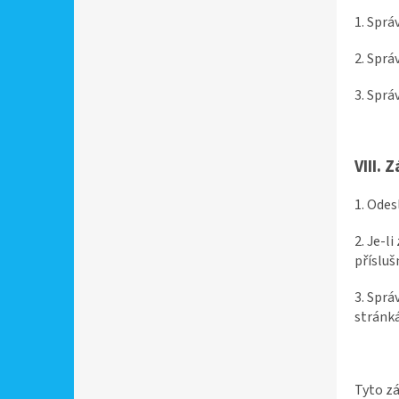
1. Sprá
2. Sprá
3. Sprá
VIII.
Z
1. Odes
2. Je-l
přísluš
3. Sprá
stránk
Tyto zá