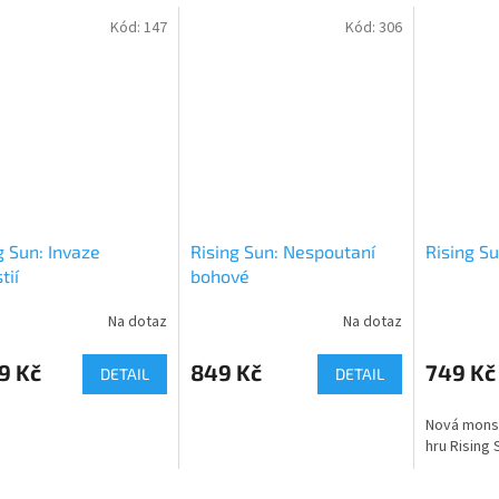
Kód:
147
Kód:
306
g Sun: Invaze
Rising Sun: Nespoutaní
Rising S
tií
bohové
Na dotaz
Na dotaz
9 Kč
849 Kč
749 Kč
DETAIL
DETAIL
Nová mons
hru Rising 