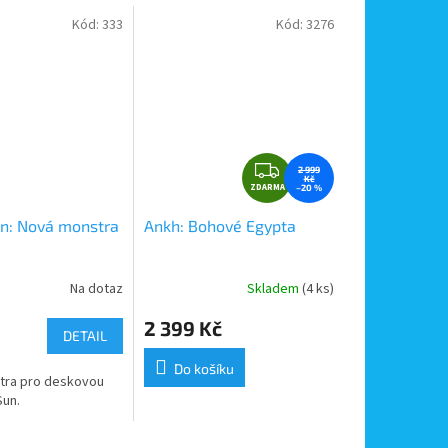
Kód:
333
Kód:
3276
Z
2 999
Kč
ZDARMA
D
–20 %
A
un: Nová monstra
Ankh: Bohové Egypta
R
M
A
Na dotaz
Skladem
(4 ks)
2 399 Kč
DETAIL
Do košíku
tra pro deskovou
Sun.