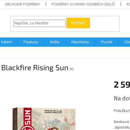
OBCHODNÍ PODMÍNKY
PODMÍNKY OCHRANY OSOBNÍCH ÚDAJŮ
K
HLEDAT
 balení
Poukazy
Knihy
Hlavolamy
Puzzle
St
Blackfire Rising Sun
90
2 5
Měrná
Na do
cena:
Položka 
Desková 
Japonsku