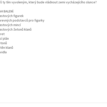
š ty tím vyvoleným, který bude vládnout zemi vycházejícího slunce?
H BALENÍ:
lastových figurek
arevných podstavců pro figurky
lastových mincí
lastových žetonů klanů
aret
cí plán
etonů
stěn klanů
vidla