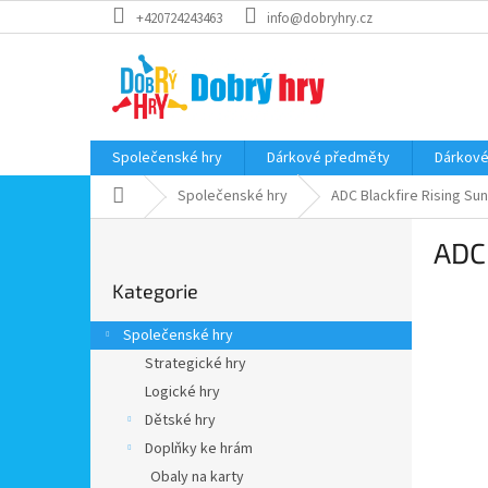
Přejít
+420724243463
info@dobryhry.cz
na
obsah
Společenské hry
Dárkové předměty
Dárkové
Domů
Společenské hry
ADC Blackfire Rising Sun
P
ADC 
o
Přeskočit
s
Kategorie
kategorie
t
r
Společenské hry
a
Strategické hry
n
Logické hry
n
í
Dětské hry
p
Doplňky ke hrám
a
Obaly na karty