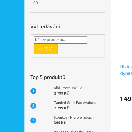
CD
Vyhledávání
HLEDAT
Risin
dynas
Top 5 produktů
Albi Frostpunk CZ
2 799 Kč
1 49
Tainted Grail: Pád Avalonu
2 799 Kč
Ikonikus - Hra o emocích
399 Kč