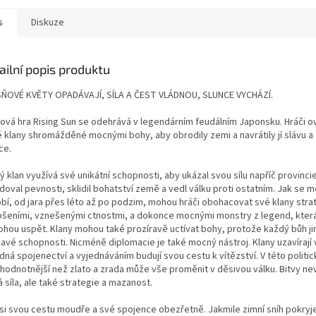
s
Diskuze
ailní popis produktu
ŇOVÉ KVĚTY OPADÁVAJÍ, SÍLA A ČEST VLÁDNOU, SLUNCE VYCHÁZÍ.
ová hra Rising Sun se odehrává v legendárním feudálním Japonsku. Hráči ov
é klany shromážděné mocnými bohy, aby obrodily zemi a navrátily jí slávu a
ce.
 klan využívá své unikátní schopnosti, aby ukázal svou sílu napříč provinci
oval pevnosti, sklidil bohatství země a vedl válku proti ostatním. Jak se m
bí, od jara přes léto až po podzim, mohou hráči obohacovat své klany stra
pšeními, vznešenými ctnostmi, a dokonce mocnými monstry z legend, která
hou uspět. Klany mohou také prozíravě uctívat bohy, protože každý bůh ji
mavé schopnosti. Nicméně diplomacie je také mocný nástroj. Klany uzavírají
ná spojenectví a vyjednáváním budují svou cestu k vítězství. V této politic
 hodnotnější než zlato a zrada může vše proměnit v děsivou válku. Bitvy ne
 síla, ale také strategie a mazanost.
 si svou cestu moudře a své spojence obezřetně. Jakmile zimní sníh pokryje