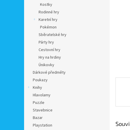
n
Kostky
e
Rodinné hry
l
Karetní hry
Pokémon
Sběratelské hry
Párty hry
Cestovní hry
Hry na hrdiny
Únikovky
Dárkové předměty
Poukazy
Knihy
Hlavolamy
Puzzle
Stavebnice
Bazar
Souvi
Playstation