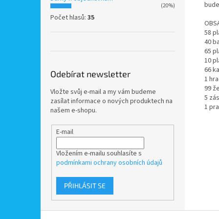
bude
(20%)
Počet hlasů:
35
OBSA
58 p
40 b
65 p
10 p
66 k
Odebírat newsletter
1 hra
99 ž
Vložte svůj e-mail a my vám budeme
5 zá
zasílat informace o nových produktech na
1 pra
našem e-shopu.
E-mail
Vložením e-mailu souhlasíte s
podmínkami ochrany osobních údajů
PŘIHLÁSIT SE
Z