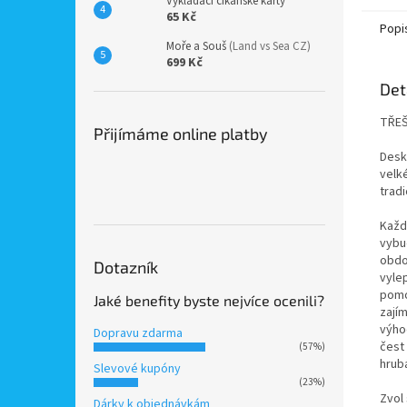
Vykládací cikánské karty
65 Kč
Popi
Moře a Souš
(Land vs Sea CZ)
699 Kč
Det
TŘEŠ
Přijímáme online platby
Desk
velk
tradi
Každý
vybud
obdo
Dotazník
vyle
pomo
Jaké benefity byste nejvíce ocenili?
zají
výhod
Dopravu zdarma
čest
(57%)
hrubá
Slevové kupóny
(23%)
Zvol
Dárky k objednávkám