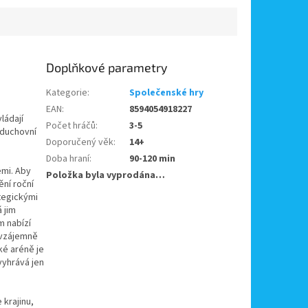
Doplňkové parametry
Kategorie
:
Společenské hry
EAN
:
8594054918227
ládají
Počet hráčů
:
3-5
 duchovní
Doporučený věk
:
14+
Doba hraní
:
90-120 min
emi. Aby
Položka byla vyprodána…
ění roční
tegickými
 jim
m nabízí
 vzájemně
ké aréně je
vyhrává jen
 krajinu,