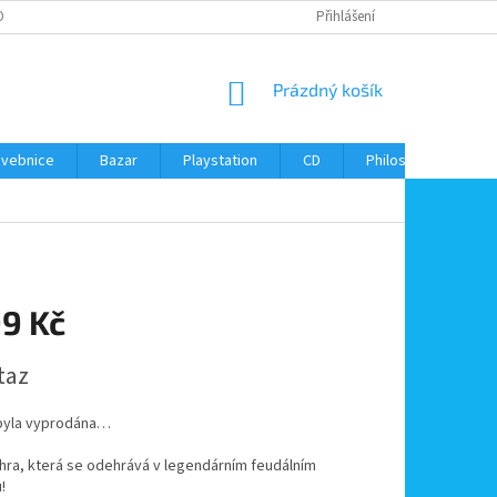
ONTAKTY
Přihlášení
NÁKUPNÍ
Prázdný košík
KOŠÍK
avebnice
Bazar
Playstation
CD
Philos
Kontak
99 Kč
taz
byla vyprodána…
hra, která se odehrává v legendárním feudálním
!