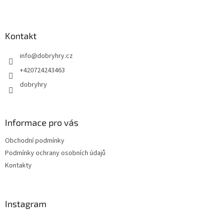
Z
á
p
a
Kontakt
t
info
@
dobryhry.cz
í
+420724243463
dobryhry
Informace pro vás
Obchodní podmínky
Podmínky ochrany osobních údajů
Kontakty
Instagram