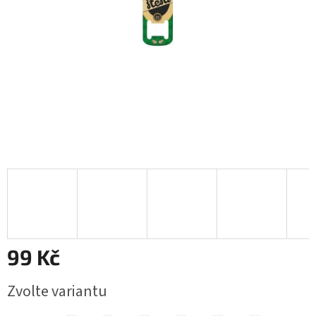
99 Kč
Měrná
Zvolte variantu
cena: