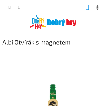
Přejít
NÁKUP
na
obsah
KOŠÍK
Albi Otvírák s magnetem