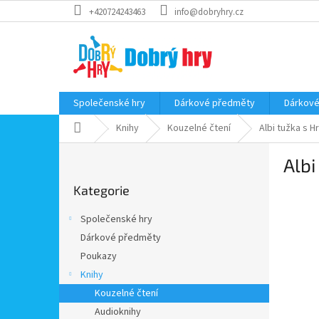
Přejít
+420724243463
info@dobryhry.cz
na
obsah
Společenské hry
Dárkové předměty
Dárkové
Domů
Knihy
Kouzelné čtení
Albi tužka s H
P
Albi
o
Přeskočit
s
Kategorie
kategorie
t
r
Společenské hry
a
Dárkové předměty
n
Poukazy
n
í
Knihy
p
Kouzelné čtení
a
Audioknihy