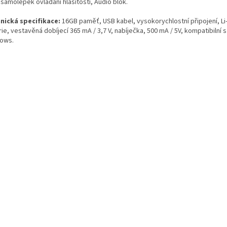
samolepek ovládání hlasitosti, Audio blok.
nická specifikace:
16GB paměť, USB kabel, vysokorychlostní připojení, Li
ie, vestavěná dobíjecí 365 mA / 3,7 V, nabíječka, 500 mA / 5V, kompatibilní 
ows.