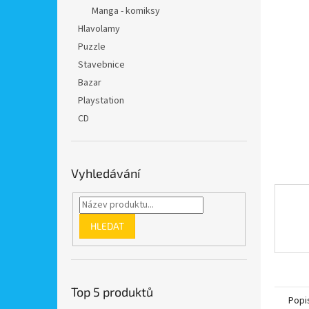
n
Manga - komiksy
e
Hlavolamy
l
Puzzle
Stavebnice
Bazar
Playstation
CD
Vyhledávání
HLEDAT
Top 5 produktů
Popi