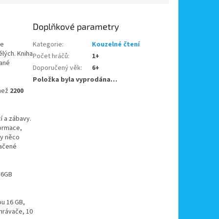
Doplňkové parametry
ce
Kategorie
:
Kouzelné čtení
ělých. Kniha
Počet hráčů
:
1+
kané
Doporučený věk
:
6+
Položka byla vyprodána…
než
2200
í a zábavy.
formace,
dy něco
načené
 16GB
ou 16 GB,
hrávače, 10