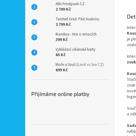
Albi Frostpunk CZ
2 799 Kč
Det
Tainted Grail: Pád Avalonu
2 799 Kč
Inter
Kouz
Ikonikus - Hra o emocích
je pl
399 Kč
znalo
Vykládací cikánské karty
65 Kč
Inter
zvuk
Moře a Souš
(Land vs Sea CZ)
699 Kč
Kouz
Stač
zvuk
nové
Přijímáme online platby
loge
Souč
a zdí
Sada
nabí