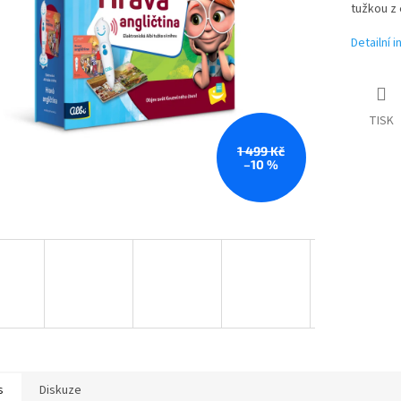
tužkou z 
Detailní 
TISK
1 499 Kč
–10 %
s
Diskuze