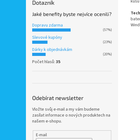
kusů 
Dotazník
Tech
Jaké benefity byste nejvíce ocenili?
bater
Wind
Dopravu zdarma
(57%)
Slevové kupóny
(23%)
Dárky k objednávkám
(20%)
Počet hlasů:
35
Odebírat newsletter
Vložte svůj e-mail a my vám budeme
zasílat informace o nových produktech na
našem e-shopu.
E-mail