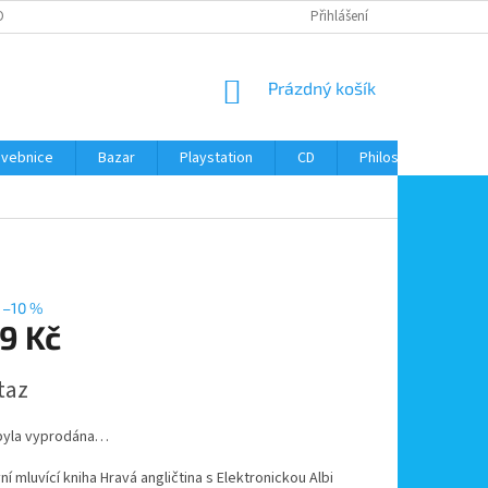
ONTAKTY
Přihlášení
NÁKUPNÍ
Prázdný košík
KOŠÍK
avebnice
Bazar
Playstation
CD
Philos
Kontak
–10 %
9 Kč
taz
byla vyprodána…
vní mluvící kniha Hravá angličtina s Elektronickou Albi