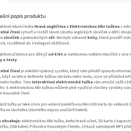
ailní popis produktu
aktivní mluvící kniha
Hravá angličtina s Elektronickou Albi tužkou
z edi
elné čtení
vytvoří a rozšíří slovní zásobu anglických slovíček u dětí i dosp
ná
slovíček
a jednoduchých
vět
. Nechybí zábavné
kvízy
, které prověří zís
sti, rozdělené do 3 kategorií obtížnosti.
aktivní učebnice pro děti již
od 6 let
je namluvena rodilými mluvčími s více 
y a texty
.
elné čtení
je unikátní výukový systém, který vám přináší spoustu informac
í, když se lehce dotknete tužkou obrázku nebo textu, ozve se příslušná in
 nebo hudba. Tato
interaktivní elektronická tužka
vám umožní zažít vž
ho. S elektronickou Albi tužkou můžete plně využívat všechny výrobky oz
m Kouzelné čtení.
ástí tužky je také otvor pro externí paměťovou MicroSD kartu do velikosti
řka na sluchátka (sluchátka nejsou součástí balení).
 obsahuje:
elektronickou Albi tužku, knihu Hravé učení, SD kartu s kapacit
ječku, USB kabel, Průvodce Kouzelným čtením, 10 kusů samolepek MP3 pře