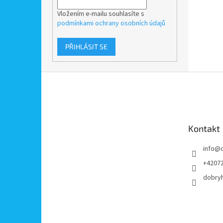
Vložením e-mailu souhlasíte s
podmínkami ochrany osobních údajů
PŘIHLÁSIT SE
Z
á
p
a
t
Kontakt
í
info
@
+4207
dobry