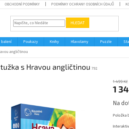
OBCHODNÍ PODMÍNKY
PODMÍNKY OCHRANY OSOBNÍCH ÚDAJŮ
K
HLEDAT
 balení
Poukazy
Knihy
Hlavolamy
Puzzle
St
ravou angličtinou
 tužka s Hravou angličtinou
792
1 499 Kč
1 34
Měrná
Na do
cena:
Položka 
Interakti