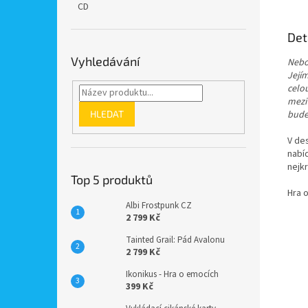
CD
Det
Vyhledávání
Neboz
Jejím
celou
mezi
HLEDAT
bude 
V de
nabí
nejkr
Top 5 produktů
Hra 
Albi Frostpunk CZ
2 799 Kč
Tainted Grail: Pád Avalonu
2 799 Kč
Ikonikus - Hra o emocích
399 Kč