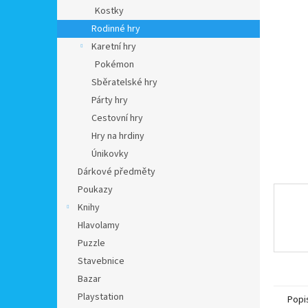
n
Kostky
e
Rodinné hry
l
Karetní hry
Pokémon
Sběratelské hry
Párty hry
Cestovní hry
Hry na hrdiny
Únikovky
Dárkové předměty
Poukazy
Knihy
Hlavolamy
Puzzle
Stavebnice
Bazar
Playstation
Popi