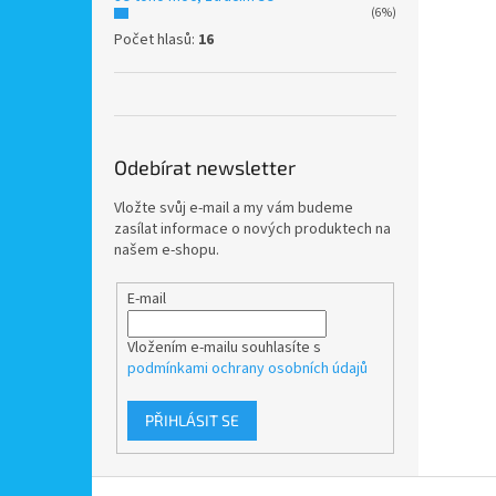
(6%)
Počet hlasů:
16
Odebírat newsletter
Vložte svůj e-mail a my vám budeme
zasílat informace o nových produktech na
našem e-shopu.
E-mail
Vložením e-mailu souhlasíte s
podmínkami ochrany osobních údajů
PŘIHLÁSIT SE
Z