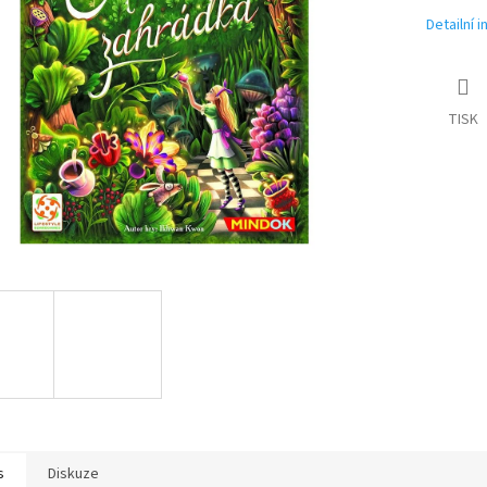
Detailní 
TISK
s
Diskuze