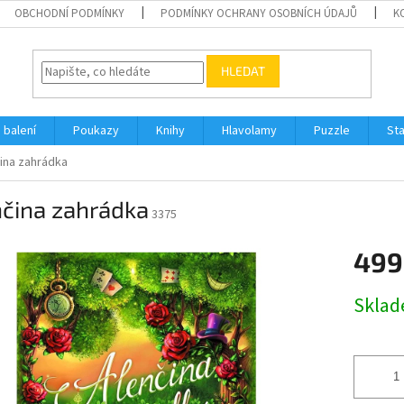
OBCHODNÍ PODMÍNKY
PODMÍNKY OCHRANY OSOBNÍCH ÚDAJŮ
K
HLEDAT
 balení
Poukazy
Knihy
Hlavolamy
Puzzle
St
ina zahrádka
nčina zahrádka
3375
499
Měrná
Skla
cena: