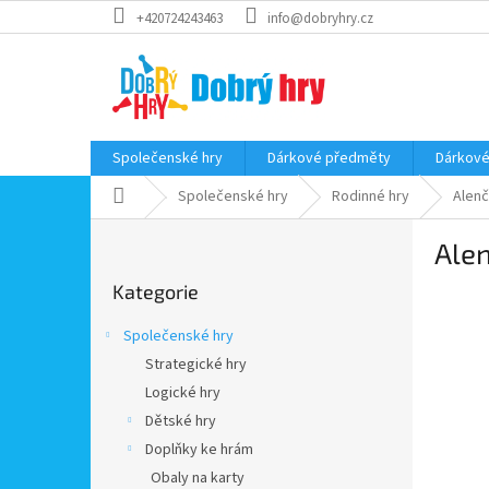
Přejít
+420724243463
info@dobryhry.cz
na
obsah
Společenské hry
Dárkové předměty
Dárkové
Domů
Společenské hry
Rodinné hry
Alenč
P
Ale
o
Přeskočit
s
Kategorie
kategorie
t
r
Společenské hry
a
Strategické hry
n
Logické hry
n
í
Dětské hry
p
Doplňky ke hrám
a
Obaly na karty