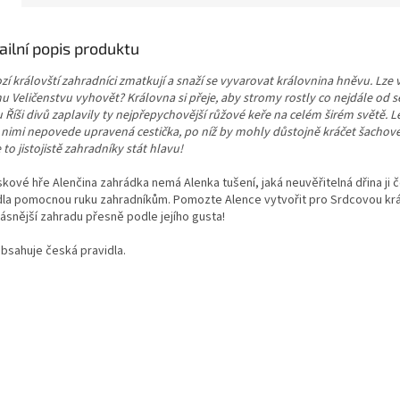
ailní popis produktu
í královští zahradníci zmatkují a snaží se vyvarovat královnina hněvu. Lze
u Veličenstvu vyhovět? Královna si přeje, aby stromy rostly co nejdále od 
 Říši divů zaplavily ty nejpřepychovější růžové keře na celém širém světě. 
 nimi nepovede upravená cestička, po níž by mohly důstojně kráčet šachové 
to jistojistě zahradníky stát hlavu!
skové hře Alenčina zahrádka nemá Alenka tušení, jaká neuvěřitelná dřina ji 
dla pomocnou ruku zahradníkům. Pomozte Alence vytvořit pro Srdcovou krá
ásnější zahradu přesně podle jejího gusta!
obsahuje česká pravidla.