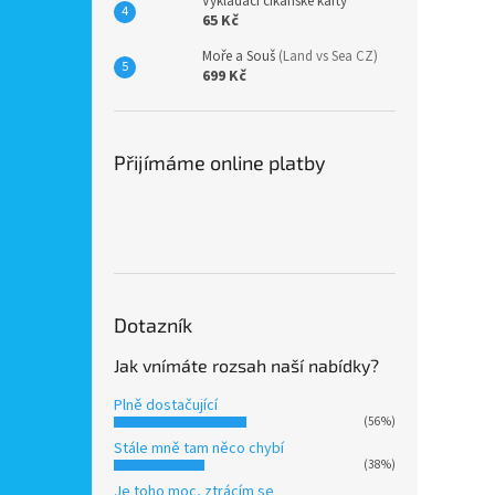
Vykládací cikánské karty
65 Kč
Moře a Souš
(Land vs Sea CZ)
699 Kč
Přijímáme online platby
Dotazník
Jak vnímáte rozsah naší nabídky?
Plně dostačující
(56%)
Stále mně tam něco chybí
(38%)
Je toho moc, ztrácím se