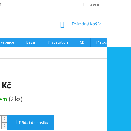
ONTAKTY
Přihlášení
NÁKUPNÍ
Prázdný košík
KOŠÍK
avebnice
Bazar
Playstation
CD
Philos
Kontak
 Kč
dem
(2 ks)
Přidat do košíku