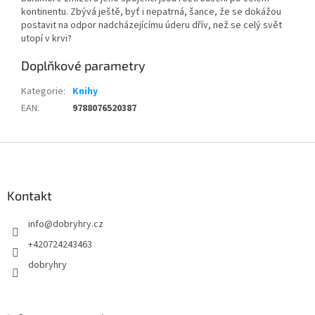
kontinentu. Zbývá ještě, byť i nepatrná, šance, že se dokážou
postavit na odpor nadcházejícímu úderu dřív, než se celý svět
utopí v krvi?
Doplňkové parametry
Kategorie
:
Knihy
EAN
:
9788076520387
Z
á
p
a
Kontakt
t
info
@
dobryhry.cz
í
+420724243463
dobryhry