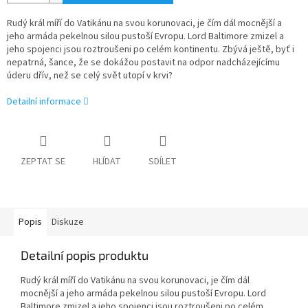
Rudý král míří do Vatikánu na svou korunovaci, je čím dál mocnější a
jeho armáda pekelnou silou pustoší Evropu. Lord Baltimore zmizel a
jeho spojenci jsou roztroušeni po celém kontinentu. Zbývá ještě, byť i
nepatrná, šance, že se dokážou postavit na odpor nadcházejícímu
úderu dřív, než se celý svět utopí v krvi?
Detailní informace
ZEPTAT SE
HLÍDAT
SDÍLET
Popis
Diskuze
Detailní popis produktu
Rudý král míří do Vatikánu na svou korunovaci, je čím dál
mocnější a jeho armáda pekelnou silou pustoší Evropu. Lord
Baltimore zmizel a jeho spojenci jsou roztroušeni po celém