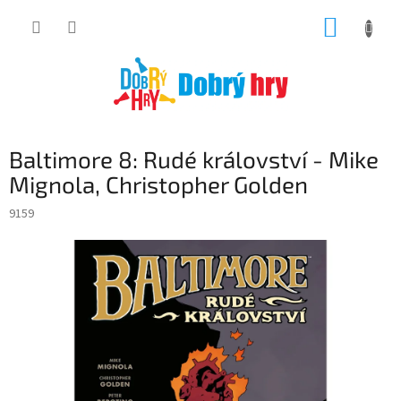
Přejít
NÁKUP
na
obsah
KOŠÍK
Baltimore 8: Rudé království - Mike
Mignola, Christopher Golden
9159