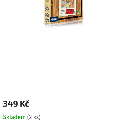
349 Kč
Měrná
Skladem
(2 ks)
cena: