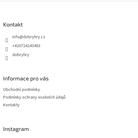
Z
á
p
a
Kontakt
t
info
@
dobryhry.cz
í
+420724243463
dobryhry
Informace pro vás
Obchodní podmínky
Podmínky ochrany osobních údajů
Kontakty
Instagram