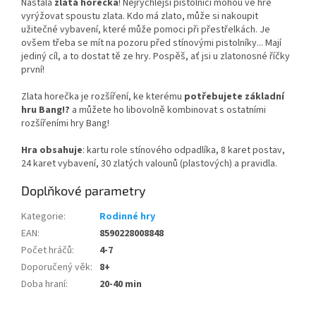
Nastala
zlatá horečka
! Nejrychlejší pistolníci mohou ve hře
vyrýžovat spoustu zlata. Kdo má zlato, může si nakoupit
užitečné vybavení, které může pomoci při přestřelkách. Je
ovšem třeba se mít na pozoru před stínovými pistolníky... Mají
jediný cíl, a to dostat tě ze hry. Pospěš, ať jsi u zlatonosné říčky
první!
Zlata horečka je rozšíření, ke kterému
potřebujete základní
hru Bang!?
a můžete ho libovolně kombinovat s ostatními
rozšířeními hry Bang!
Hra obsahuje
: kartu role stínového odpadlíka, 8 karet postav,
24 karet vybavení, 30 zlatých valounů (plastových) a pravidla.
Doplňkové parametry
Kategorie
:
Rodinné hry
EAN
:
8590228008848
Počet hráčů
:
4-7
Doporučený věk
:
8+
Doba hraní
:
20-40 min