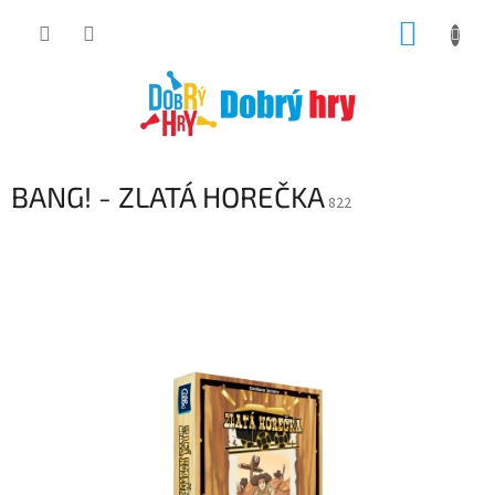
Přejít
NÁKUP
na
obsah
KOŠÍK
BANG! - ZLATÁ HOREČKA
822