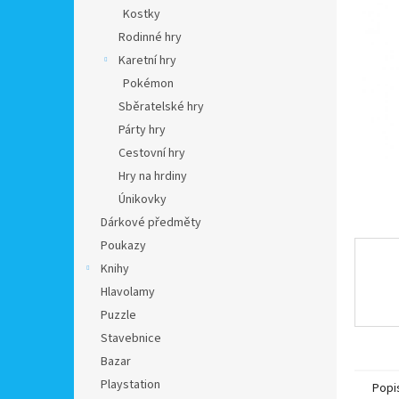
n
Kostky
e
Rodinné hry
l
Karetní hry
Pokémon
Sběratelské hry
Párty hry
Cestovní hry
Hry na hrdiny
Únikovky
Dárkové předměty
Poukazy
Knihy
Hlavolamy
Puzzle
Stavebnice
Bazar
Playstation
Popi