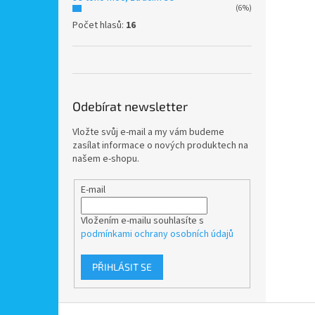
(6%)
Počet hlasů:
16
Odebírat newsletter
Vložte svůj e-mail a my vám budeme
zasílat informace o nových produktech na
našem e-shopu.
E-mail
Vložením e-mailu souhlasíte s
podmínkami ochrany osobních údajů
PŘIHLÁSIT SE
Z