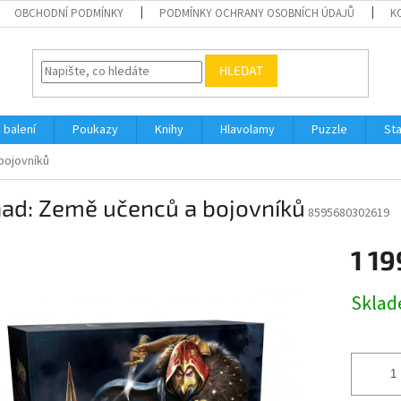
OBCHODNÍ PODMÍNKY
PODMÍNKY OCHRANY OSOBNÍCH ÚDAJŮ
K
HLEDAT
 balení
Poukazy
Knihy
Hlavolamy
Puzzle
St
bojovníků
aad: Země učenců a bojovníků
8595680302619
1 19
Měrná
Skla
cena: