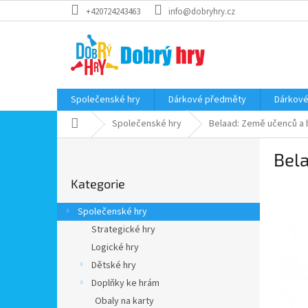
Přejít
+420724243463
info@dobryhry.cz
na
obsah
Společenské hry
Dárkové předměty
Dárkové
Domů
Společenské hry
Belaad: Země učenců a 
P
Bel
o
Přeskočit
s
Kategorie
kategorie
t
r
Společenské hry
a
Strategické hry
n
Logické hry
n
í
Dětské hry
p
Doplňky ke hrám
a
Obaly na karty