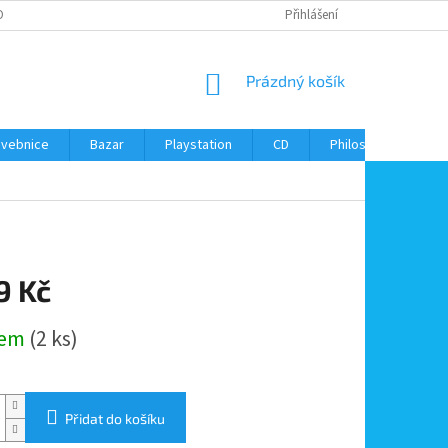
ONTAKTY
Přihlášení
NÁKUPNÍ
Prázdný košík
KOŠÍK
avebnice
Bazar
Playstation
CD
Philos
Kontak
9 Kč
dem
(2 ks)
Přidat do košíku