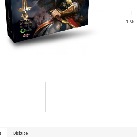
TISK
s
Diskuze