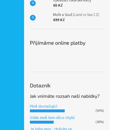
Vykládací cikánské karty
65 Kč
Moře a Souš
(Land vs Sea CZ)
699 Kč
Přijímáme online platby
Dotazník
Jak vnímáte rozsah naší nabídky?
Plně dostačující
(56%)
Stále mně tam něco chybí
(38%)
Je toho moc, ztrácím se