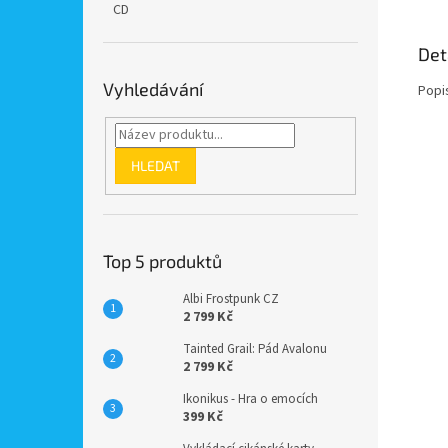
CD
Det
Vyhledávání
Popi
HLEDAT
Top 5 produktů
Albi Frostpunk CZ
2 799 Kč
Tainted Grail: Pád Avalonu
2 799 Kč
Ikonikus - Hra o emocích
399 Kč