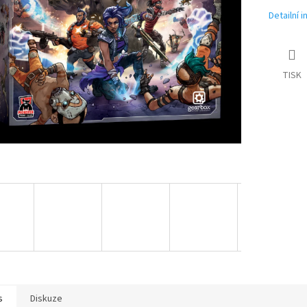
Detailní 
TISK
s
Diskuze