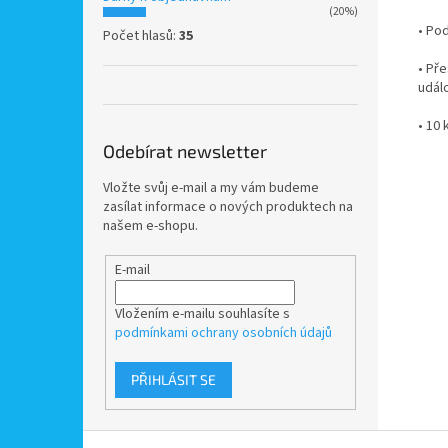
(20%)
•
Pod
Počet hlasů:
35
•
Pře
událo
•
10 
Odebírat newsletter
Vložte svůj e-mail a my vám budeme
zasílat informace o nových produktech na
našem e-shopu.
E-mail
Vložením e-mailu souhlasíte s
podmínkami ochrany osobních údajů
PŘIHLÁSIT SE
Z