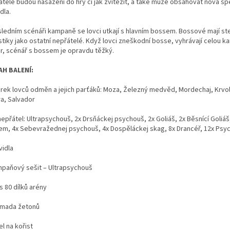
átelé budou nasazeni do hry či jak zvítězit, a také může obsahovat nová spe
dla.
sledním scénáři kampaně se lovci utkají s hlavním bossem. Bossové mají st
stiky jako ostatní nepřátelé. Když lovci zneškodní bosse, vyhrávají celou k
r, scénář s bossem je opravdu těžký.
H BALENÍ:
urek lovců odměn a jejich parťáků: Moza, Železný medvěd, Mordechaj, Krvo
a, Salvador
nepřátel: Ultrapsychouš, 2x Drsňáckej psychouš, 2x Goliáš, 2x Běsnící Goliáš
em, 4x Sebevražednej psychouš, 4x Dospěláckej skag, 8x Drancéř, 12x Psy
vidla
paňový sešit – Ultrapsychouš
s 80 dílků arény
mada žetonů
el na kořist