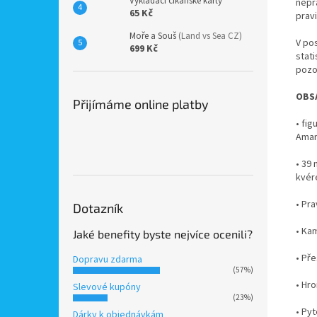
Vykládací cikánské karty
nepř
65 Kč
pravi
Moře a Souš
(Land vs Sea CZ)
V po
699 Kč
stati
pozo
OBSA
Přijímáme online platby
•
fig
Amar
•
39 
kvér
•
Pra
Dotazník
•
Kam
Jaké benefity byste nejvíce ocenili?
•
Pře
Dopravu zdarma
(57%)
•
Hro
Slevové kupóny
(23%)
•
Pyt
Dárky k objednávkám