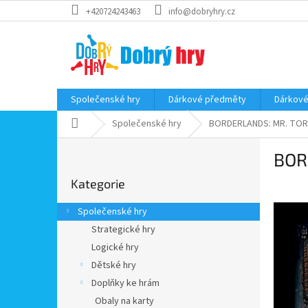
Přejít
+420724243463
info@dobryhry.cz
na
obsah
Společenské hry
Dárkové předměty
Dárkové
Domů
Společenské hry
BORDERLANDS: MR. TOR
P
BOR
o
Přeskočit
s
Kategorie
kategorie
t
r
Společenské hry
a
Strategické hry
n
Logické hry
n
í
Dětské hry
p
Doplňky ke hrám
a
Obaly na karty