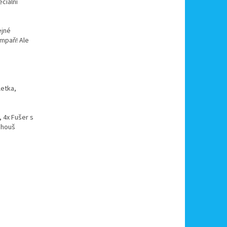
ciální
ejné
ampaň! Ale
letka,
, 4x Fušer s
chouš