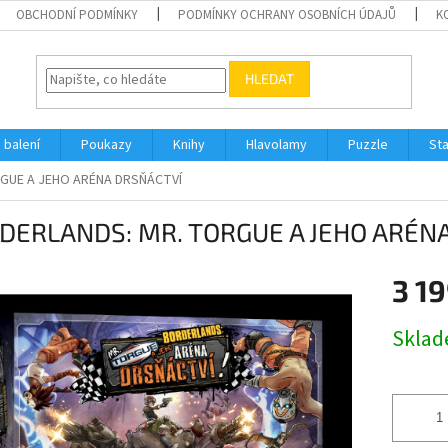
OBCHODNÍ PODMÍNKY
PODMÍNKY OCHRANY OSOBNÍCH ÚDAJŮ
K
HLEDAT
 balení
Poukazy
Knihy
Hlavolamy
Puzzle
St
GUE A JEHO ARÉNA DRSŇÁCTVÍ
DERLANDS: MR. TORGUE A JEHO ARÉN
3 19
Měrná
Skla
cena: