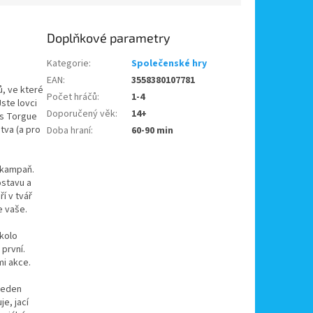
Doplňkové parametry
Kategorie
:
Společenské hry
EAN
:
3558380107781
ů, ve které
Počet hráčů
:
1-4
ste lovci
Doporučený věk
:
14+
ás Torgue
tva (a pro
Doba hraní
:
60-90 min
u kampaň.
ostavu a
í v tvář
je vaše.
 kolo
první.
i akce.
 jeden
e, jací