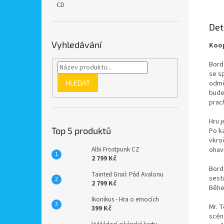
CD
Det
Vyhledávání
Koop
Borde
se s
HLEDAT
odměn
bude
prac
Hru 
Top 5 produktů
Po k
vkro
ohav
Albi Frostpunk CZ
2 799 Kč
Borde
Tainted Grail: Pád Avalonu
sest
2 799 Kč
Běhe
Ikonikus - Hra o emocích
Mr. T
399 Kč
scén