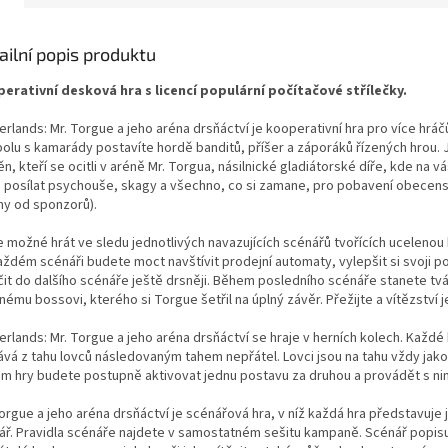
ailní popis produktu
erativní desková hra s licencí populární počítačové střílečky.
rlands: Mr. Torgue a jeho aréna drsňáctví je kooperativní hra pro více hráč
polu s kamarády postavíte hordě banditů, příšer a záporáků řízených hrou. J
, kteří se ocitli v aréně Mr. Torgua, násilnické gladiátorské díře, kde na v
 posílat psychouše, skagy a všechno, co si zamane, pro pobavení obecens
hy od sponzorů).
je možné hrát ve sledu jednotlivých navazujících scénářů tvořících uceleno
aždém scénáři budete moct navštívit prodejní automaty, vylepšit si svoji p
čit do dalšího scénáře ještě drsněji. Během posledního scénáře stanete tvář
nému bossovi, kterého si Torgue šetřil na úplný závěr. Přežijte
a vítězství 
rlands: Mr. Torgue a jeho aréna drsňáctví se hraje v herních kolech. Každé
ává z tahu lovců následovaným tahem nepřátel. Lovci jsou na tahu vždy jako 
m hry budete postupně aktivovat jednu postavu za druhou a provádět s nim
orgue a jeho aréna drsňáctví je scénářová hra, v níž každá hra představuje
ář. Pravidla scénáře najdete v samostatném sešitu kampaně. Scénář popisuj