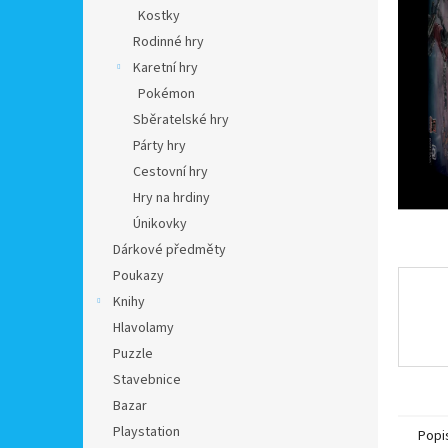
n
Kostky
e
Rodinné hry
l
Karetní hry
Pokémon
Sběratelské hry
Párty hry
Cestovní hry
Hry na hrdiny
Únikovky
Dárkové předměty
Poukazy
Knihy
Hlavolamy
Puzzle
Stavebnice
Bazar
Playstation
Popi