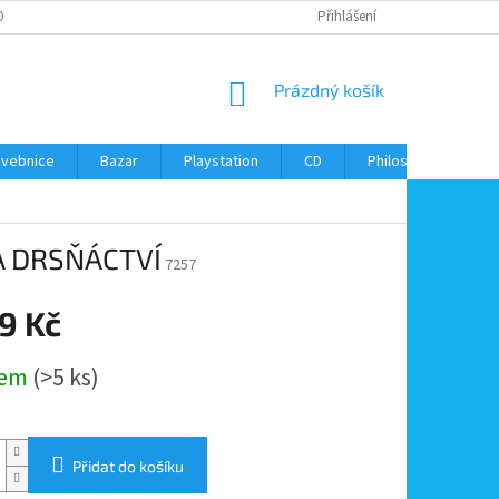
ONTAKTY
Přihlášení
NÁKUPNÍ
Prázdný košík
KOŠÍK
avebnice
Bazar
Playstation
CD
Philos
Kontak
A DRSŇÁCTVÍ
7257
9 Kč
dem
(>5 ks)
Přidat do košíku