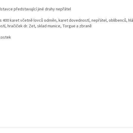
stavce představující jiné druhy nepřátel
s 400 karet včetně lovců odměn, karet dovedností, nepřátel, oblíbenců, hlá
stí, hračiček dr. Zet, sklad munice, Torgue a zbraně
kostek