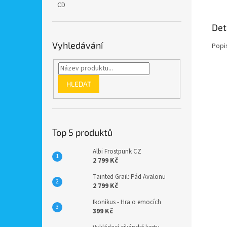
CD
Det
Vyhledávání
Popi
HLEDAT
Top 5 produktů
Albi Frostpunk CZ
2 799 Kč
Tainted Grail: Pád Avalonu
2 799 Kč
Ikonikus - Hra o emocích
399 Kč