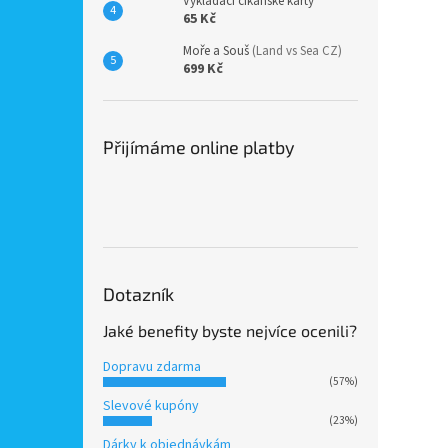
Vykládací cikánské karty
65 Kč
Moře a Souš
(Land vs Sea CZ)
699 Kč
Přijímáme online platby
Dotazník
Jaké benefity byste nejvíce ocenili?
Dopravu zdarma
(57%)
Slevové kupóny
(23%)
Dárky k objednávkám