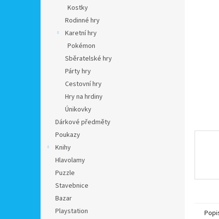
n
Kostky
e
Rodinné hry
l
Karetní hry
Pokémon
Sběratelské hry
Párty hry
Cestovní hry
Hry na hrdiny
Únikovky
Dárkové předměty
Poukazy
Knihy
Hlavolamy
Puzzle
Stavebnice
Bazar
Playstation
Popi