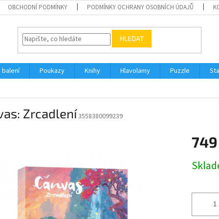
OBCHODNÍ PODMÍNKY
PODMÍNKY OCHRANY OSOBNÍCH ÚDAJŮ
K
HLEDAT
 balení
Poukazy
Knihy
Hlavolamy
Puzzle
St
as: Zrcadlení
3558380099239
749
Měrná
Skla
cena: