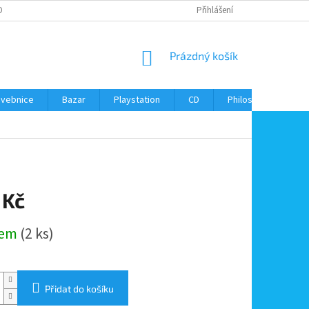
ONTAKTY
Přihlášení
NÁKUPNÍ
Prázdný košík
KOŠÍK
avebnice
Bazar
Playstation
CD
Philos
Kontak
 Kč
dem
(2 ks)
Přidat do košíku