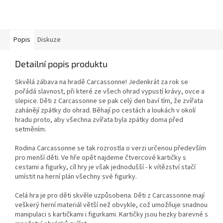
Popis
Diskuze
Detailní popis produktu
Skvělá zábava na hradě Carcassonne! Jedenkrát za rok se
pořádá slavnost, při které ze všech ohrad vypustí krávy, ovce a
slepice. Děti z Carcassonne se pak celý den baví tím, že zvířata
zahánějí zpátky do ohrad. Běhají po cestách a loukách v okolí
hradu proto, aby všechna zvířata byla zpátky doma před
setměním.
Rodina Carcassonne se tak rozrostla o verzi určenou především
pro menší děti. Ve hře opět najdeme čtvercové kartičky s
cestami a figurky, cíl hry je však jednodušší - k vítězství stačí
umístit na herní plán všechny své figurky.
Celá hra je pro děti skvěle uzpůsobena. Děti z Carcassonne mají
veškerý herní materiál větší než obvykle, což umožňuje snadnou
manipulaci s kartičkami i figurkami. Kartičky jsou hezky barevné s