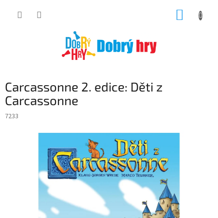
Přejít
NÁKUP
na
obsah
KOŠÍK
Carcassonne 2. edice: Děti z
Carcassonne
7233