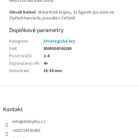
množství obrázků zvířat.
Obsah balení
: 36 kartiček krajiny, 32 figurek (po osmi ve
čtyřech barvách), pravidla v češtině.
Doplňkové parametry
Kategorie
:
Strategické hry
EAN
:
8595558300280
Počet hráčů
:
2-4
Doporučený věk
:
4+
Doba hraní
:
15-30 min
Z
á
p
a
Kontakt
t
info
@
dobryhry.cz
í
+420724243463