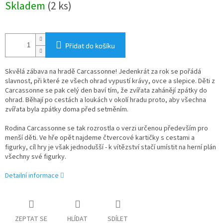
Skladem
(2 ks)
cena:
Přidat do košíku
Skvělá zábava na hradě Carcassonne! Jedenkrát za rok se pořádá
slavnost, při které ze všech ohrad vypustí krávy, ovce a slepice. Děti z
Carcassonne se pak celý den baví tím, že zvířata zahánějí zpátky do
ohrad. Běhají po cestách a loukách v okolí hradu proto, aby všechna
zvířata byla zpátky doma před setměním.
Rodina Carcassonne se tak rozrostla o verzi určenou především pro
menší děti. Ve hře opět najdeme čtvercové kartičky s cestami a
figurky, cíl hry je však jednodušší - k vítězství stačí umístit na herní plán
všechny své figurky.
Detailní informace
ZEPTAT SE
HLÍDAT
SDÍLET