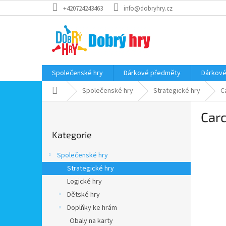
Přejít
+420724243463
info@dobryhry.cz
na
obsah
Společenské hry
Dárkové předměty
Dárkové
Domů
Společenské hry
Strategické hry
C
P
Carc
o
Přeskočit
s
Kategorie
kategorie
t
r
Společenské hry
a
Strategické hry
n
Logické hry
n
í
Dětské hry
p
Doplňky ke hrám
a
Obaly na karty