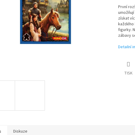
První roz
umožňují 
získat ví
každého h
figurky. 
zábavy s
Detailní 
TISK
s
Diskuze