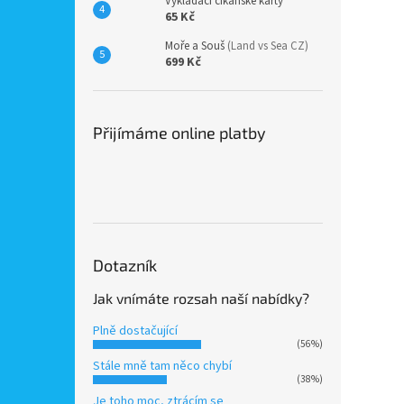
Vykládací cikánské karty
65 Kč
Moře a Souš
(Land vs Sea CZ)
699 Kč
Přijímáme online platby
Dotazník
Jak vnímáte rozsah naší nabídky?
Plně dostačující
(56%)
Stále mně tam něco chybí
(38%)
Je toho moc, ztrácím se