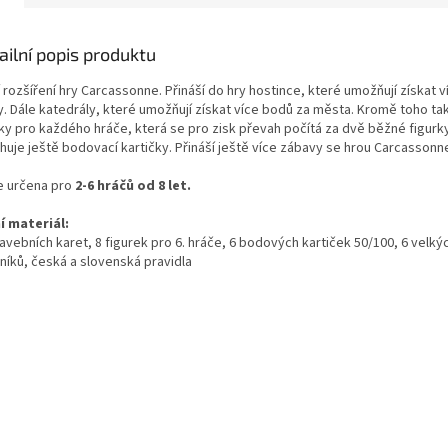
ailní popis produktu
 rozšíření hry Carcassonne. Přináší do hry hostince, které umožňují získat 
y. Dále katedrály, které umožňují získat více bodů za města. Kromě toho ta
rky pro každého hráče, která se pro zisk převah počítá za dvě běžné figurky
huje ještě bodovací kartičky. Přináší ještě více zábavy se hrou Carcassonn
e určena pro
2-6 hráčů od 8 let.
í materiál:
avebních karet, 8 figurek pro 6. hráče, 6 bodových kartiček 50/100, 6 velký
níků, česká a slovenská pravidla