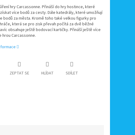
šíření hry Carcassonne. Přináší do hry hostince, které
získat více bodů za cesty. Dále katedrály, které umožňují
ce bodů za města. Kromě toho také velkou figurky pro
ráče, která se pro zisk převah počítá za dvě běžné
Navíc obsahuje ještě bodovací kartičky. Přináší ještě více
e hrou Carcassonne.
informace
ZEPTAT SE
HLÍDAT
SDÍLET