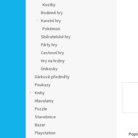
n
Kostky
e
Rodinné hry
l
Karetní hry
Pokémon
Sběratelské hry
Párty hry
Cestovní hry
Hry na hrdiny
Únikovky
Dárkové předměty
Poukazy
Knihy
Hlavolamy
Puzzle
Stavebnice
Bazar
Playstation
Popi