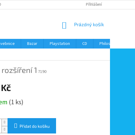
ONTAKTY
Přihlášení
NÁKUPNÍ
Prázdný košík
KOŠÍK
avebnice
Bazar
Playstation
CD
Philos
Kontak
y
rozšíření 1
7190
 Kč
dem
(1 ks)
Přidat do košíku