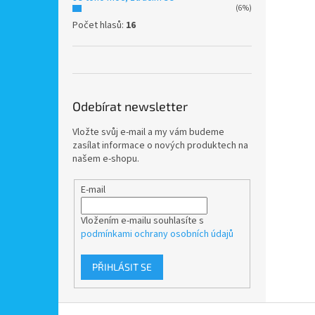
(6%)
Počet hlasů:
16
Odebírat newsletter
Vložte svůj e-mail a my vám budeme
zasílat informace o nových produktech na
našem e-shopu.
E-mail
Vložením e-mailu souhlasíte s
podmínkami ochrany osobních údajů
PŘIHLÁSIT SE
Z