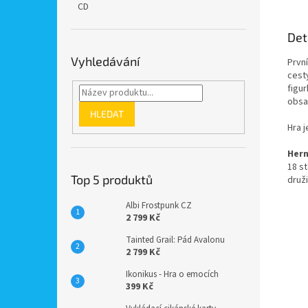
CD
Det
Vyhledávání
První
cest
figu
obsa
HLEDAT
Hra j
Hern
18 st
Top 5 produktů
druži
Albi Frostpunk CZ
2 799 Kč
Tainted Grail: Pád Avalonu
2 799 Kč
Ikonikus - Hra o emocích
399 Kč