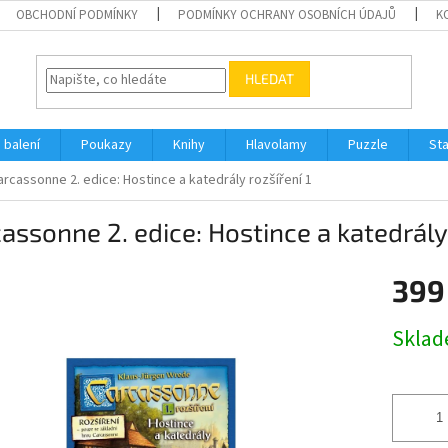
OBCHODNÍ PODMÍNKY
PODMÍNKY OCHRANY OSOBNÍCH ÚDAJŮ
K
HLEDAT
 balení
Poukazy
Knihy
Hlavolamy
Puzzle
St
arcassonne 2. edice: Hostince a katedrály
rozšíření 1
assonne 2. edice: Hostince a katedrál
399
Měrná
Skla
cena: