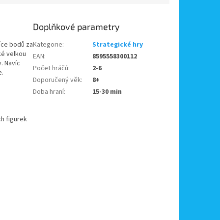
Doplňkové parametry
více bodů za
Kategorie
:
Strategické hry
ké velkou
EAN
:
8595558300112
. Navíc
Počet hráčů
:
2-6
e.
Doporučený věk
:
8+
Doba hraní
:
15-30 min
ch figurek