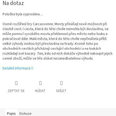
Na dotaz
cena:
Položka byla vyprodána…
Osmé rozšíření hry Carcassonne. Mosty přinášejí nové možnosti při
stavbě cest. I cesta, která do této chvíle nemohla být dostavěna, se
může pomocí vysokého mostu překlenout přes město nebo louku a
pokračovat dále. Malá města, která do této chvíle nepřinášela příliš
velké výhody mohou být přestavěna na hrady. Kromě toho po
obchodních cestách přicházejí cestující obchodníci a na loukách
rozkládají své bazary. Ten, kdo od nich dokáže výhodně nakoupit jejich
cenné zboží, může ve hře získat nezanedbatelnou výhodu.
Detailní informace
ZEPTAT SE
HLÍDAT
SDÍLET
Popis
Diskuze