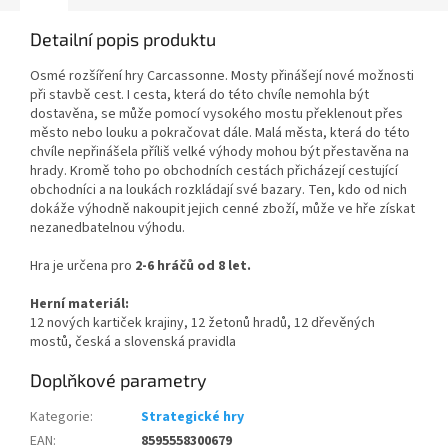
Detailní popis produktu
Osmé rozšíření hry Carcassonne. Mosty přinášejí nové možnosti
při stavbě cest. I cesta, která do této chvíle nemohla být
dostavěna, se může pomocí vysokého mostu překlenout přes
město nebo louku a pokračovat dále. Malá města, která do této
chvíle nepřinášela příliš velké výhody mohou být přestavěna na
hrady. Kromě toho po obchodních cestách přicházejí cestující
obchodníci a na loukách rozkládají své bazary. Ten, kdo od nich
dokáže výhodně nakoupit jejich cenné zboží, může ve hře získat
nezanedbatelnou výhodu.
Hra je určena pro
2-6 hráčů od 8 let.
Herní materiál:
12 nových kartiček krajiny, 12 žetonů hradů, 12 dřevěných
mostů, česká a slovenská pravidla
Doplňkové parametry
Kategorie
:
Strategické hry
EAN
:
8595558300679