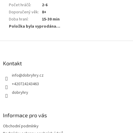
Počet hráčů
:
2-6
Doporučený věk
:
8+
Doba hraní
:
15-30 min
Položka byla vyprodána…
Z
á
p
a
Kontakt
t
info
@
dobryhry.cz
í
+420724243463
dobryhry
Informace pro vás
Obchodní podmínky