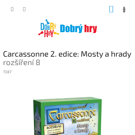
Přejít
NÁKUP
na
obsah
KOŠÍK
Carcassonne 2. edice: Mosty a hrady
rozšíření 8
7187