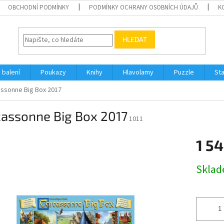
OBCHODNÍ PODMÍNKY
PODMÍNKY OCHRANY OSOBNÍCH ÚDAJŮ
K
HLEDAT
 balení
Poukazy
Knihy
Hlavolamy
Puzzle
St
ssonne Big Box 2017
cassonne Big Box 2017
1011
1 54
Měrná
Skla
cena: