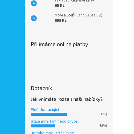
Vykládací cikánské karty
65 Kč
Moře a Souš
(Land vs Sea CZ)
699 Kč
Přijímáme online platby
Dotazník
Jak vnímáte rozsah naší nabídky?
Plně dostačující
(56%)
Stále mně tam něco chybí
(38%)
Je toho moc, ztrácím se