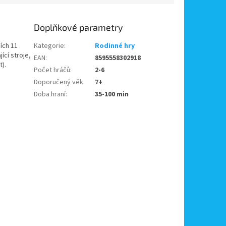
Doplňkové parametry
ích 11
Kategorie
:
Rodinné hry
ící stroje,
EAN
:
8595558302918
t).
Počet hráčů
:
2-6
Doporučený věk
:
7+
Doba hraní
:
35-100 min