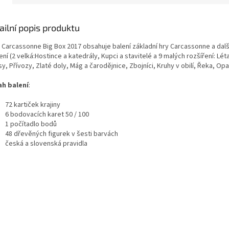
ailní popis produktu
 Carcassonne Big Box 2017 obsahuje balení základní hry Carcassonne a dalš
ení (2 velká:Hostince a katedrály, Kupci a stavitelé a 9 malých rozšíření: Létaj
y, Přívozy, Zlaté doly, Mág a čarodějnice, Zbojníci, Kruhy v obilí, Řeka, Opa
h balení
:
72 kartiček krajiny
6 bodovacích karet 50 / 100
1 počítadlo bodů
48 dřevěných figurek v šesti barvách
česká a slovenská pravidla