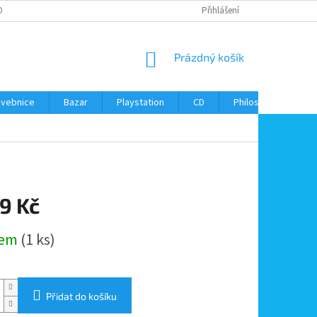
ONTAKTY
Přihlášení
NÁKUPNÍ
Prázdný košík
KOŠÍK
avebnice
Bazar
Playstation
CD
Philos
Kontak
9 Kč
dem
(1 ks)
Přidat do košíku