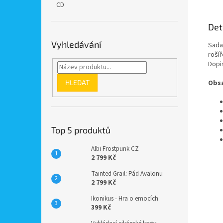
CD
Det
Vyhledávání
Sada
rošíř
Dopis
HLEDAT
Obsa
Top 5 produktů
Albi Frostpunk CZ
2 799 Kč
Tainted Grail: Pád Avalonu
2 799 Kč
Ikonikus - Hra o emocích
399 Kč