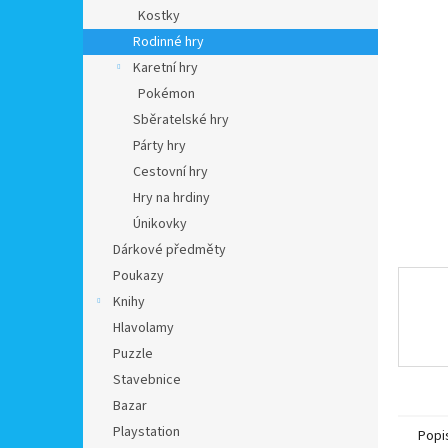
n
Kostky
e
Rodinné hry
l
Karetní hry
Pokémon
Sběratelské hry
Párty hry
Cestovní hry
Hry na hrdiny
Únikovky
Dárkové předměty
Poukazy
Knihy
Hlavolamy
Puzzle
Stavebnice
Bazar
Playstation
Popi