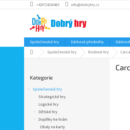
Přejít
+420724243463
info@dobryhry.cz
na
obsah
Společenské hry
Dárkové předměty
Dárkové
Domů
Společenské hry
Rodinné hry
Carca
P
Car
o
Přeskočit
s
Kategorie
kategorie
t
r
Společenské hry
a
Strategické hry
n
Logické hry
n
í
Dětské hry
p
Doplňky ke hrám
a
Obaly na karty