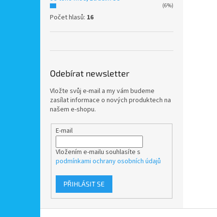
(6%)
Počet hlasů:
16
Odebírat newsletter
Vložte svůj e-mail a my vám budeme
zasílat informace o nových produktech na
našem e-shopu.
E-mail
Vložením e-mailu souhlasíte s
podmínkami ochrany osobních údajů
PŘIHLÁSIT SE
Z