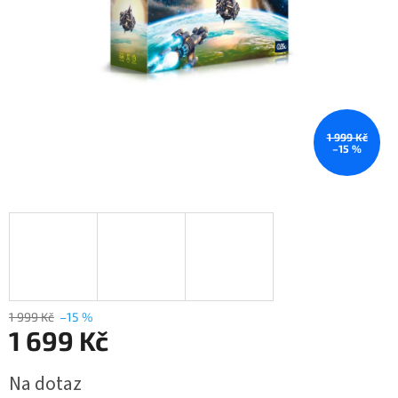
1 999 Kč
–15 %
1 999 Kč
–15 %
1 699 Kč
Měrná
Na dotaz
cena: