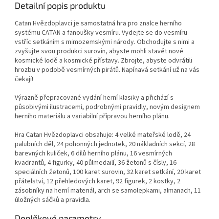
Detailní popis produktu
Catan Hvězdoplavci je samostatná hra pro znalce herního
systému CATAN a fanoušky vesmíru. Vydejte se do vesmíru
vstříc setkáním s mimozemskými národy. Obchodujte s nimi a
zvyšujte svou produkci surovin, abyste mohli stavět nové
kosmické lodě a kosmické přístavy. Zbrojte, abyste odvrátili
hrozbu v podobě vesmírných pirátů. Napínavá setkání už na vás
čekají!
Výrazně přepracované vydání herní klasiky a přichází s
působivými ilustracemi, podrobnými pravidly, novým designem
herního materiálu a variabilní přípravou herního plánu.
Hra Catan Hvězdoplavci obsahuje: 4 velké mateřské lodě, 24
palubních děl, 24 pohonných jednotek, 20 nákladních sekcí, 28
barevných kuliček, 6 dílů herního plánu, 16 vesmírných
kvadrantů, 4 figurky, 40 půlmedailí, 36 žetonů s čísly, 16
speciálních žetonů, 100 karet surovin, 32 karet setkání, 20 karet
přátelství, 12 přehledových karet, 92 figurek, 2 kostky, 2
zásobníky na herní materiál, arch se samolepkami, almanach, 11
úložných sáčků a pravidla.
Doplňkové parametry