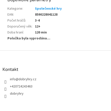
Kategorie
:
Společenské hry
EAN
:
8590228041128
Počet hráčů
:
3-4
Doporučený věk
:
12+
Doba hraní
:
120 min
Položka byla vyprodána…
Z
á
p
a
Kontakt
t
info
@
dobryhry.cz
í
+420724243463
dobryhry