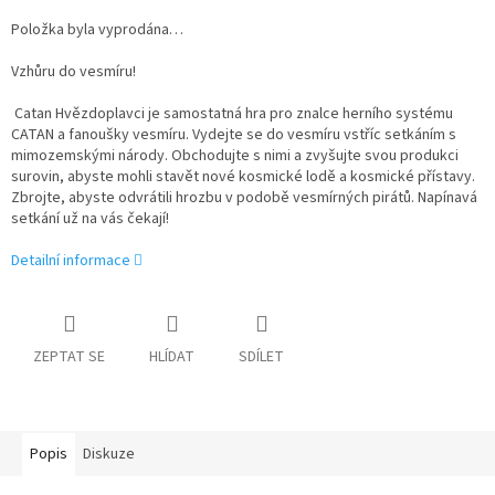
Položka byla vyprodána…
Vzhůru do vesmíru!
Catan Hvězdoplavci je samostatná hra pro znalce herního systému
CATAN a fanoušky vesmíru. Vydejte se do vesmíru vstříc setkáním s
mimozemskými národy. Obchodujte s nimi a zvyšujte svou produkci
surovin, abyste mohli stavět nové kosmické lodě a kosmické přístavy.
Zbrojte, abyste odvrátili hrozbu v podobě vesmírných pirátů. Napínavá
setkání už na vás čekají!
Detailní informace
ZEPTAT SE
HLÍDAT
SDÍLET
Popis
Diskuze