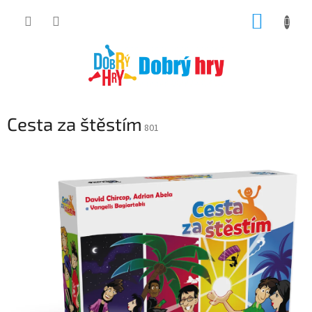
Přejít
NÁKUP
na
obsah
KOŠÍK
Cesta za štěstím
801