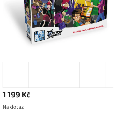
1 199 Kč
Měrná
Na dotaz
cena: