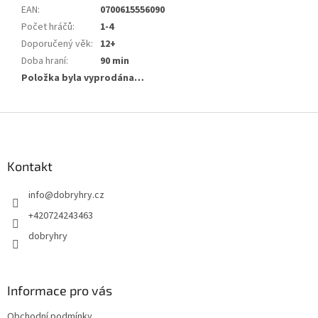
EAN
:
0700615556090
Počet hráčů
:
1-4
Doporučený věk
:
12+
Doba hraní
:
90 min
Položka byla vyprodána…
Z
á
p
a
Kontakt
t
info
@
dobryhry.cz
í
+420724243463
dobryhry
Informace pro vás
Obchodní podmínky