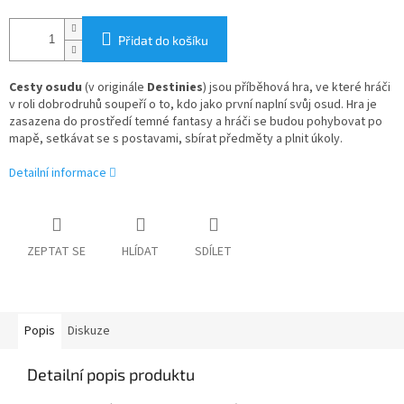
Přidat do košíku
Cesty osudu
(v originále
Destinies
) jsou příběhová hra, ve které hráči
v roli dobrodruhů soupeří o to, kdo jako první naplní svůj osud. Hra je
zasazena do prostředí temné fantasy a hráči se budou pohybovat po
mapě, setkávat se s postavami, sbírat předměty a plnit úkoly.
Detailní informace
ZEPTAT SE
HLÍDAT
SDÍLET
Popis
Diskuze
Detailní popis produktu