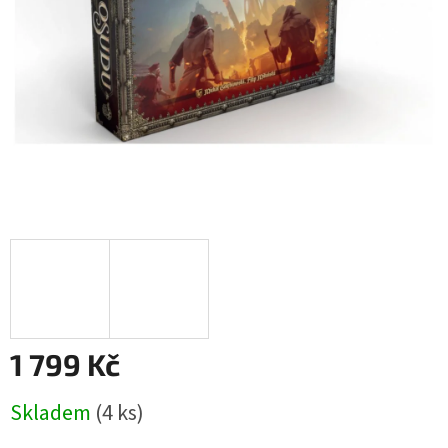
1 799 Kč
Měrná
Skladem
(4 ks)
cena: