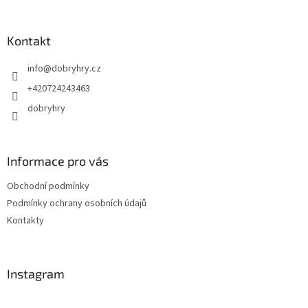
á
p
a
Kontakt
t
info
@
dobryhry.cz
í
+420724243463
dobryhry
Informace pro vás
Obchodní podmínky
Podmínky ochrany osobních údajů
Kontakty
Instagram