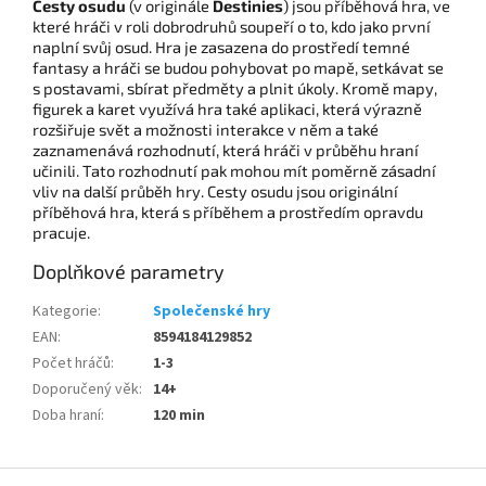
Cesty osudu
(v originále
Destinies
) jsou příběhová hra, ve
které hráči v roli dobrodruhů soupeří o to, kdo jako první
naplní svůj osud. Hra je zasazena do prostředí temné
fantasy a hráči se budou pohybovat po mapě, setkávat se
s postavami, sbírat předměty a plnit úkoly. Kromě mapy,
figurek a karet využívá hra také aplikaci, která výrazně
rozšiřuje svět a možnosti interakce v něm a také
zaznamenává rozhodnutí, která hráči v průběhu hraní
učinili. Tato rozhodnutí pak mohou mít poměrně zásadní
vliv na další průběh hry. Cesty osudu jsou originální
příběhová hra, která s příběhem a prostředím opravdu
pracuje.
Doplňkové parametry
Kategorie
:
Společenské hry
EAN
:
8594184129852
Počet hráčů
:
1-3
Doporučený věk
:
14+
Doba hraní
:
120 min
Z