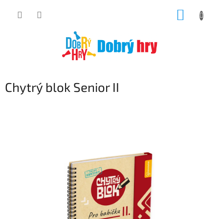
Přejít
NÁKUP
na
obsah
KOŠÍK
Chytrý blok Senior II