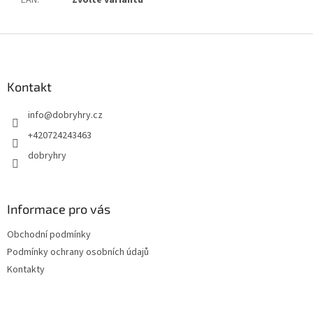
EAN
:
Zvolte variantu
Z
á
p
a
Kontakt
t
info
@
dobryhry.cz
í
+420724243463
dobryhry
Informace pro vás
Obchodní podmínky
Podmínky ochrany osobních údajů
Kontakty