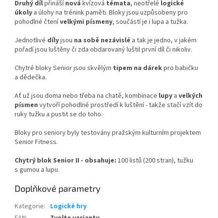
Druhý díl
přináší
nová
kvízová
témata
, neotřelé
logické
úkoly
a úlohy na trénink paměti. Bloky jsou uzpůsobeny pro
pohodlné čtení
velkými písmeny
, součástí je i lupa a tužka.
Jednotlivé
díly
jsou
na sobě nezávislé
a tak je jedno, v jakém
pořadí jsou luštěny či zda obdarovaný luštil první díl či nikoliv.
Chytré bloky Senior jsou skvělým
tipem na dárek
pro babičku
a dědečka.
Ať už jsou doma nebo třeba na chatě, kombinace
lupy
a
velkých
písmen
vytvoří pohodlné prostředí k luštění - takže stačí vzít do
ruky tužku a pustit se do toho.
Bloky pro seniory byly testovány pražským kulturním projektem
Senior Fitness.
Chytrý blok Senior II - obsahuje:
100 listů (200 stran), tužku
s gumou a lupu.
Doplňkové parametry
Kategorie
:
Logické hry