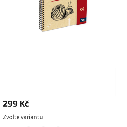
299 Kč
Měrná
Zvolte variantu
cena: