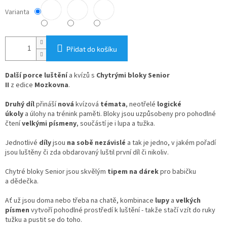
Varianta
Přidat do košíku
Další porce luštění
a kvízů s
Chytrými bloky Senior
II
z edice
Mozkovna
.
Druhý díl
přináší
nová
kvízová
témata
, neotřelé
logické
úkoly
a úlohy na trénink paměti. Bloky jsou uzpůsobeny pro pohodlné
čtení
velkými písmeny
, součástí je i lupa a tužka.
Jednotlivé
díly
jsou
na sobě nezávislé
a tak je jedno, v jakém pořadí
jsou luštěny či zda obdarovaný luštil první díl či nikoliv.
Chytré bloky Senior jsou skvělým
tipem na dárek
pro babičku
a dědečka.
Ať už jsou doma nebo třeba na chatě, kombinace
lupy
a
velkých
písmen
vytvoří pohodlné prostředí k luštění - takže stačí vzít do ruky
tužku a pustit se do toho.