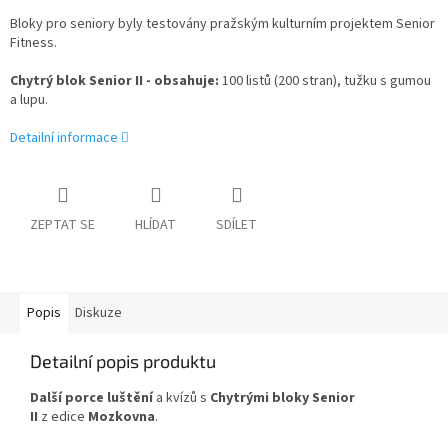
Bloky pro seniory byly testovány pražským kulturním projektem Senior
Fitness.
Chytrý blok Senior II - obsahuje:
100 listů (200 stran), tužku s gumou
a lupu.
Detailní informace
ZEPTAT SE
HLÍDAT
SDÍLET
Popis
Diskuze
Detailní popis produktu
Další porce luštění
a kvízů s
Chytrými bloky Senior
II
z edice
Mozkovna
.