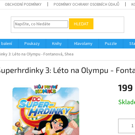
OBCHODNÍ PODMÍNKY
PODMÍNKY OCHRANY OSOBNÍCH ÚDAJŮ
K
HLEDAT
 balení
Poukazy
Knihy
Hlavolamy
Puzzle
St
inky 3: Léto na Olympu - Fontanová, Shea
uperhrdinky 3: Léto na Olympu - Font
199
Měrná
Skla
cena: