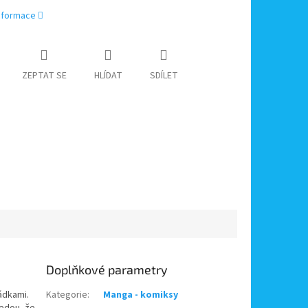
informace
ZEPTAT SE
HLÍDAT
SDÍLET
Doplňkové parametry
ádkami.
Kategorie
:
Manga - komiksy
vedou, že