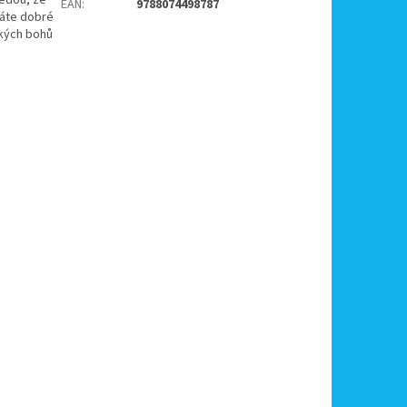
EAN
:
9788074498787
máte dobré
ckých bohů