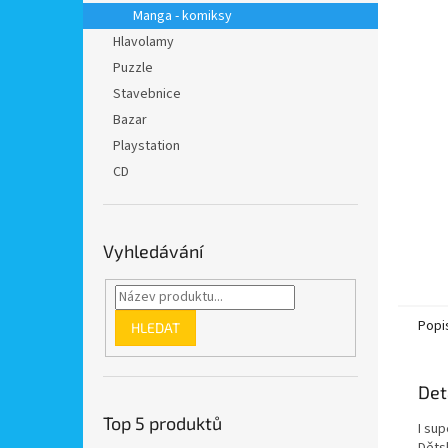
n
Manga - komiksy
e
Hlavolamy
l
Puzzle
Stavebnice
Bazar
Playstation
CD
Vyhledávání
Popi
HLEDAT
Det
Top 5 produktů
I su
Děts