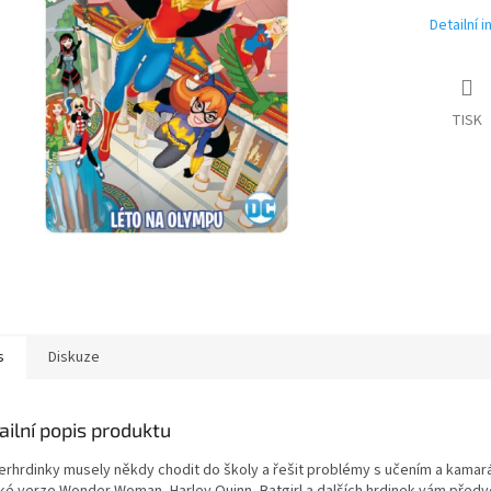
Detailní 
TISK
s
Diskuze
ailní popis produktu
perhrdinky musely někdy chodit do školy a řešit problémy s učením a kamar
ké verze Wonder Woman, Harley Quinn, Batgirl a dalších hrdinek vám před