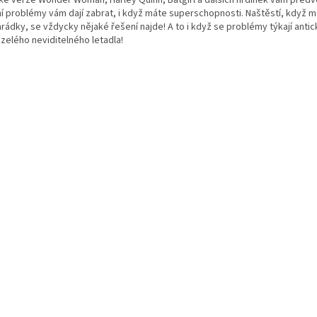
ní problémy vám dají zabrat, i když máte superschopnosti. Naštěstí, když 
rádky, se vždycky nějaké řešení najde! A to i když se problémy týkají anti
zelého neviditelného letadla!