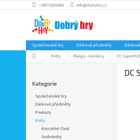
Přejít
+420724243463
info@dobryhry.cz
na
obsah
Společenské hry
Dárkové předměty
Dárkové
Domů
Knihy
Manga - komiksy
DC Superhrd
P
DC S
o
Přeskočit
s
Kategorie
kategorie
t
r
Společenské hry
a
Dárkové předměty
n
Poukazy
n
í
Knihy
p
Kouzelné čtení
a
Audioknihy