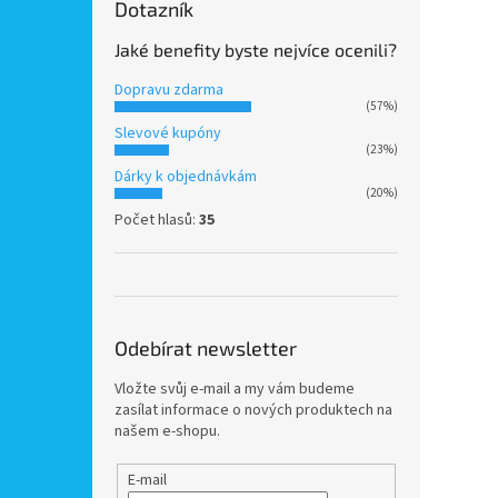
Dotazník
Jaké benefity byste nejvíce ocenili?
Dopravu zdarma
(57%)
Slevové kupóny
(23%)
Dárky k objednávkám
(20%)
Počet hlasů:
35
Odebírat newsletter
Vložte svůj e-mail a my vám budeme
zasílat informace o nových produktech na
našem e-shopu.
E-mail