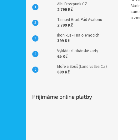
Albi Frostpunk CZ
škol
2 799 Kč
kama
a zmi
Tainted Grail: Pád Avalonu
2 799 Kč
Ikonikus - Hra o emocích
399 Kč
Vykládací cikánské karty
65 Kč
Moře a Souš
(Land vs Sea CZ)
699 Kč
Přijímáme online platby