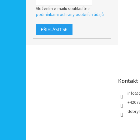
Vložením e-mailu souhlasíte s
podmínkami ochrany osobních údajů
PŘIHLÁSIT SE
Z
á
p
a
t
Kontakt
í
info
@
+4207
dobry