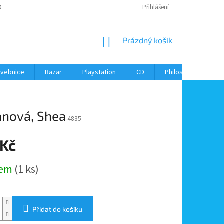
ONTAKTY
Přihlášení
NÁKUPNÍ
Prázdný košík
KOŠÍK
avebnice
Bazar
Playstation
CD
Philos
Kontak
anová, Shea
4835
 Kč
dem
(1 ks)
Přidat do košíku