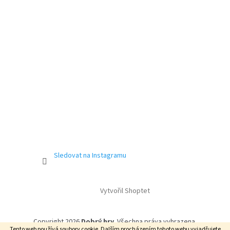
Sledovat na Instagramu
Vytvořil Shoptet
Copyright 2026
Dobrý hry
. Všechna práva vyhrazena.
Tento web používá soubory cookie. Dalším procházením tohoto webu vyjadřujete