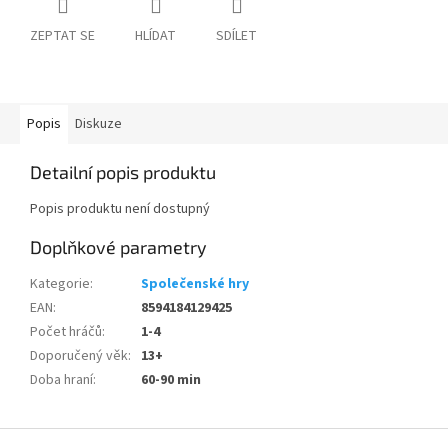
ZEPTAT SE
HLÍDAT
SDÍLET
Popis
Diskuze
Detailní popis produktu
Popis produktu není dostupný
Doplňkové parametry
Kategorie
:
Společenské hry
EAN
:
8594184129425
Počet hráčů
:
1-4
Doporučený věk
:
13+
Doba hraní
:
60-90 min
Z