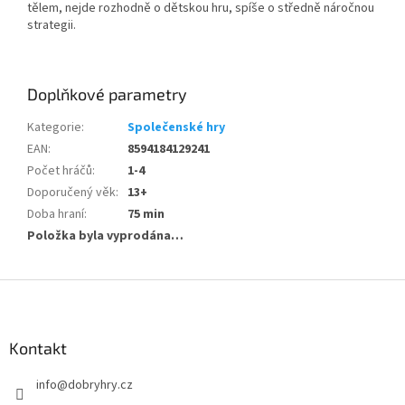
tělem, nejde rozhodně o dětskou hru, spíše o středně náročnou
strategii.
Doplňkové parametry
Kategorie
:
Společenské hry
EAN
:
8594184129241
Počet hráčů
:
1-4
Doporučený věk
:
13+
Doba hraní
:
75 min
Položka byla vyprodána…
Z
á
p
a
Kontakt
t
info
@
dobryhry.cz
í