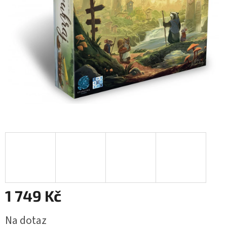
1 749 Kč
Měrná
Na dotaz
cena: