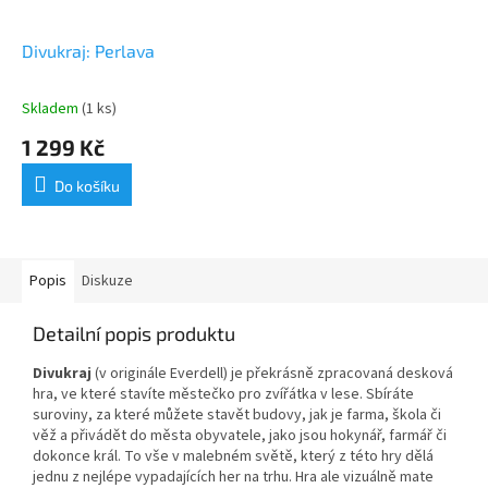
Divukraj: Perlava
Skladem
(1 ks)
1 299 Kč
Do košíku
Popis
Diskuze
Detailní popis produktu
Divukraj
(v originále Everdell) je překrásně zpracovaná desková
hra, ve které stavíte městečko pro zvířátka v lese. Sbíráte
suroviny, za které můžete stavět budovy, jak je farma, škola či
věž a přivádět do města obyvatele, jako jsou hokynář, farmář či
dokonce král. To vše v malebném světě, který z této hry dělá
jednu z nejlépe vypadajících her na trhu. Hra ale vizuálně mate