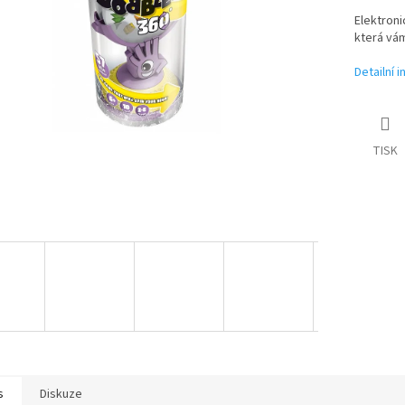
Elektron
která vá
Detailní 
TISK
s
Diskuze