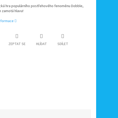
ická hra populárního postřehového fenoménu Dobble,
m zamotá hlavu!
informace
ZEPTAT SE
HLÍDAT
SDÍLET