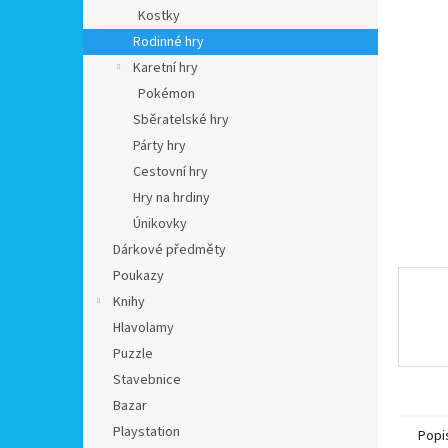
n
Kostky
e
Rodinné hry
l
Karetní hry
Pokémon
Sběratelské hry
Párty hry
Cestovní hry
Hry na hrdiny
Únikovky
Dárkové předměty
Poukazy
Knihy
Hlavolamy
Puzzle
Stavebnice
Bazar
Playstation
Popi