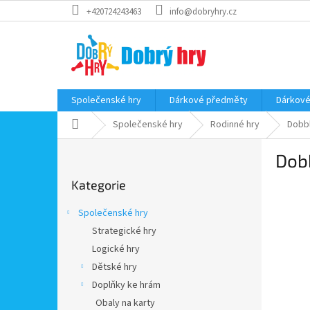
Přejít
+420724243463
info@dobryhry.cz
na
obsah
Společenské hry
Dárkové předměty
Dárkové
Domů
Společenské hry
Rodinné hry
Dobb
P
Dob
o
Přeskočit
s
Kategorie
kategorie
t
r
Společenské hry
a
Strategické hry
n
Logické hry
n
í
Dětské hry
p
Doplňky ke hrám
a
Obaly na karty