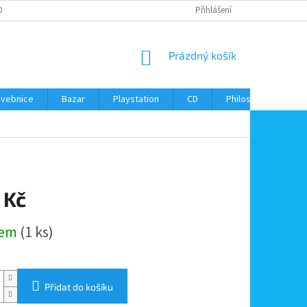
ONTAKTY
Přihlášení
NÁKUPNÍ
Prázdný košík
KOŠÍK
avebnice
Bazar
Playstation
CD
Philos
Kontak
 Kč
dem
(1 ks)
Přidat do košíku