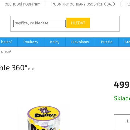
OBCHODNÍ PODMÍNKY
PODMÍNKY OCHRANY OSOBNÍCH ÚDAJŮ
K
HLEDAT
 balení
Poukazy
Knihy
Hlavolamy
Puzzle
St
le 360°
ble 360°
618
499
Měrná
Skla
cena: