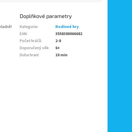
Doplňkové parametry
kladně!
Kategorie
:
Rodinné hry
EAN
:
3558380066682
Počet hráčů
:
2-8
Doporučený věk
:
6+
Doba hraní
:
10 min