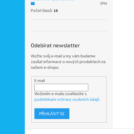
(6%)
Počet hlasů:
16
Odebírat newsletter
Vložte svůj e-mail a my vám budeme
zasílat informace o nových produktech na
našem e-shopu.
E-mail
Vložením e-mailu souhlasíte s
podmínkami ochrany osobních údajů
PŘIHLÁSIT SE
Z