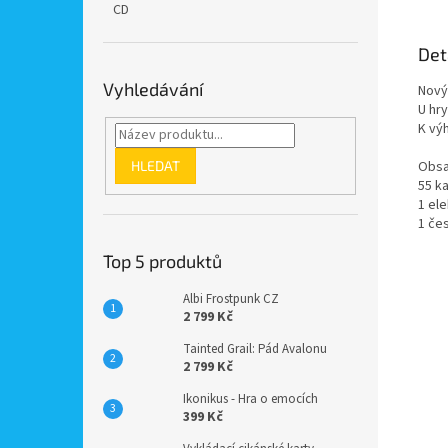
CD
Det
Vyhledávání
Nový
U hry
K výh
HLEDAT
Obsa
55 k
1 el
1 če
Top 5 produktů
Albi Frostpunk CZ
2 799 Kč
Tainted Grail: Pád Avalonu
2 799 Kč
Ikonikus - Hra o emocích
399 Kč