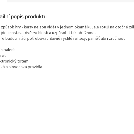
ailní popis produktu
 způsob hry - karty nejsou vidět v jednom okamžiku, ale rotují na otočné zá
 jdou nastavit dvě rychlosti a uzpůsobit tak obtížnost.
ře budou hráči potřebovat hlavně rychlé reflexy, paměť ale i zručnost!
h balení:
aret
ektronický totem
ská a slovenská pravidla