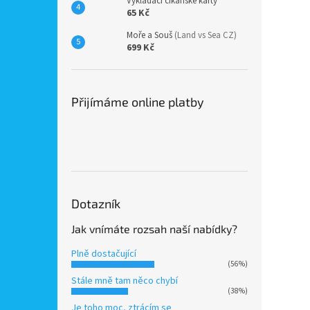
Vykládací cikánské karty
65 Kč
Moře a Souš
(Land vs Sea CZ)
699 Kč
Přijímáme online platby
Dotazník
Jak vnímáte rozsah naší nabídky?
Plně dostačující
(56%)
Stále mně tam něco chybí
(38%)
Je toho moc, ztrácím se