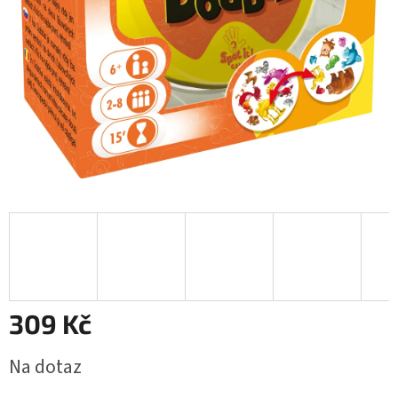
309 Kč
Měrná
Na dotaz
cena: