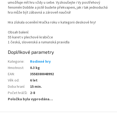
umožňuje mít hru vždy u sebe. Vyzkoušejte i Vy postřehový
fenomén Dobble a jistě budete překvapeni, jak i tak jednoduchá
hra může být zábavná a zároveň naučná!
Hra získala ocenění Hračka roku v kategorii deskové hry!
Obsah balení:
55 karet v plechové krabičce
1 česká, slovenská a rumunská pravidla
Doplňkové parametry
Kategorie
:
Rodinné hry
Hmotnost
:
0.3 kg
EAN
:
3558380048992
Věk od
:
6 let
Doba hraní
:
15 min.
Počet hráčů
:
2-8
Položka byla vyprodána…
Z