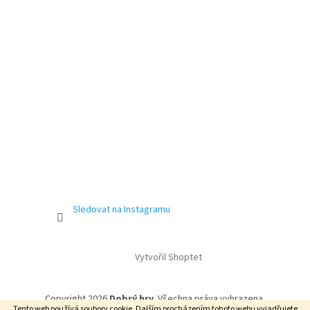
Sledovat na Instagramu
Vytvořil Shoptet
Copyright 2026
Dobrý hry
. Všechna práva vyhrazena.
Tento web používá soubory cookie. Dalším procházením tohoto webu vyjadřujete