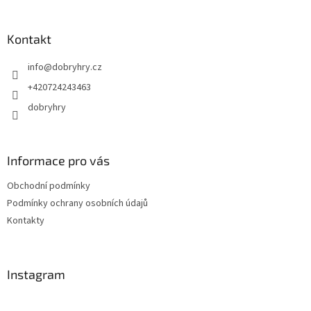
á
p
a
Kontakt
t
info
@
dobryhry.cz
í
+420724243463
dobryhry
Informace pro vás
Obchodní podmínky
Podmínky ochrany osobních údajů
Kontakty
Instagram