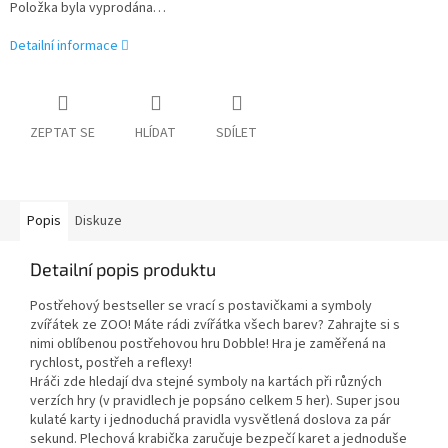
Položka byla vyprodána…
Detailní informace
ZEPTAT SE
HLÍDAT
SDÍLET
Popis
Diskuze
Detailní popis produktu
Postřehový bestseller se vrací s postavičkami a symboly
zvířátek ze ZOO! Máte rádi zvířátka všech barev? Zahrajte si s
nimi oblíbenou postřehovou hru Dobble! Hra je zaměřená na
rychlost, postřeh a reflexy!
Hráči zde hledají dva stejné symboly na kartách při různých
verzích hry (v pravidlech je popsáno celkem 5 her). Super jsou
kulaté karty i jednoduchá pravidla vysvětlená doslova za pár
sekund. Plechová krabička zaručuje bezpečí karet a jednoduše