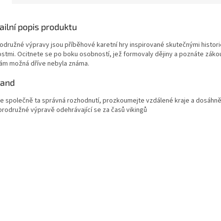
ailní popis produktu
odružné výpravy jsou příběhové karetní hry inspirované skutečnými histor
ostmi. Ocitnete se po boku osobností, jež formovaly dějiny a poznáte zákout
vám možná dříve nebyla známa.
land
te společně ta správná rozhodnutí, prozkoumejte vzdálené kraje a dosáhně
brodružné výpravě odehrávající se za časů vikingů