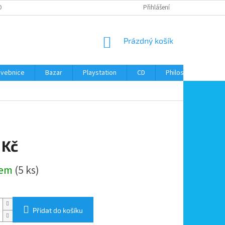
ONTAKTY
Přihlášení
NÁKUPNÍ
Prázdný košík
KOŠÍK
avebnice
Bazar
Playstation
CD
Philos
Kontak
 Kč
dem
(5 ks)
Přidat do košíku