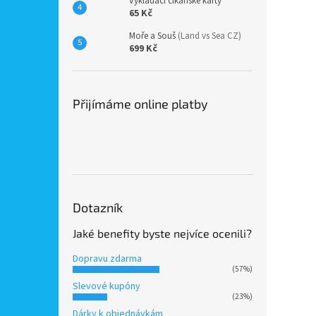
Vykládací cikánské karty
65 Kč
Moře a Souš
(Land vs Sea CZ)
699 Kč
Přijímáme online platby
Dotazník
Jaké benefity byste nejvíce ocenili?
Dopravu zdarma
(57%)
Slevové kupóny
(23%)
Dárky k objednávkám