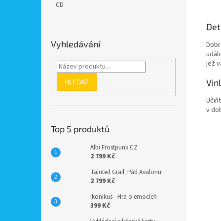
CD
Det
Vyhledávání
Dobr
udál
jež 
Vin
HLEDAT
Učiň
v do
Top 5 produktů
Albi Frostpunk CZ
2 799 Kč
Tainted Grail: Pád Avalonu
2 799 Kč
Ikonikus - Hra o emocích
399 Kč