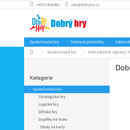
Přejít
+420724243463
info@dobryhry.cz
na
obsah
Společenské hry
Dárkové předměty
Dárkové
Domů
Společenské hry
Dobrodružné výpravy: V
P
Dob
o
Přeskočit
s
Kategorie
kategorie
t
r
Společenské hry
a
Strategické hry
n
Logické hry
n
í
Dětské hry
p
Doplňky ke hrám
a
Obaly na karty