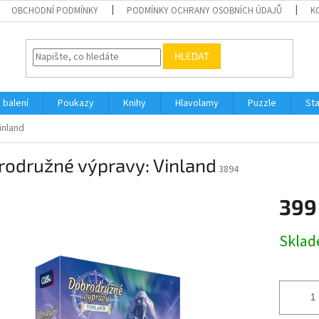
OBCHODNÍ PODMÍNKY
PODMÍNKY OCHRANY OSOBNÍCH ÚDAJŮ
K
HLEDAT
 balení
Poukazy
Knihy
Hlavolamy
Puzzle
St
inland
rodružné výpravy: Vinland
3894
399
Měrná
Skla
cena: