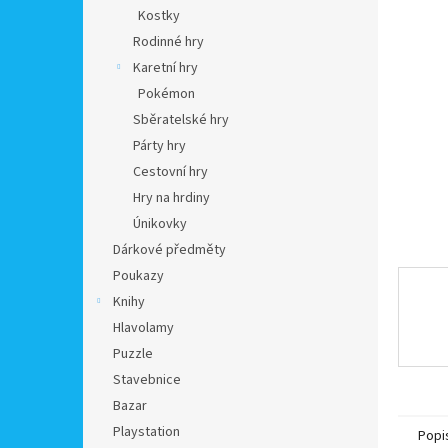
n
Kostky
e
Rodinné hry
l
Karetní hry
Pokémon
Sběratelské hry
Párty hry
Cestovní hry
Hry na hrdiny
Únikovky
Dárkové předměty
Poukazy
Knihy
Hlavolamy
Puzzle
Stavebnice
Bazar
Playstation
Popi