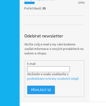
(20%)
Počet hlasů:
35
Odebírat newsletter
Vložte svůj e-mail a my vám budeme
zasílat informace o nových produktech na
našem e-shopu.
E-mail
Vložením e-mailu souhlasíte s
podmínkami ochrany osobních údajů
PŘIHLÁSIT SE
Z