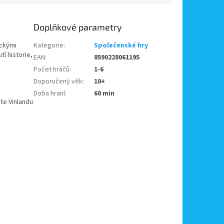
Doplňkové parametry
ickými
Kategorie
:
Společenské hry
í historie,
EAN
:
8590228061195
Počet hráčů
:
1-6
Doporučený věk
:
10+
Doba hraní
:
60 min
te Vinlandu