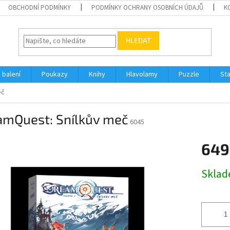
OBCHODNÍ PODMÍNKY
PODMÍNKY OCHRANY OSOBNÍCH ÚDAJŮ
K
HLEDAT
 balení
Poukazy
Knihy
Hlavolamy
Puzzle
St
eč
amQuest: Snílkův meč
6045
649
Měrná
Skla
cena: