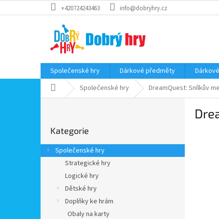
Přejít
+420724243463
info@dobryhry.cz
na
obsah
Společenské hry
Dárkové předměty
Dárkové
Domů
Společenské hry
DreamQuest: Snílkův m
P
Dre
o
Přeskočit
s
Kategorie
kategorie
t
r
Společenské hry
a
Strategické hry
n
Logické hry
n
í
Dětské hry
p
Doplňky ke hrám
a
Obaly na karty