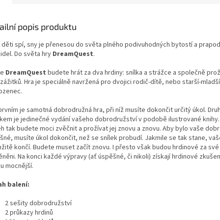
ailní popis produktu
 děti spí, sny je přenesou do světa plného podivuhodných bytostí a prapo
idel. Do světa hry
DreamQuest
.
ře
DreamQuest
budete hrát za dva hrdiny: snílka a strážce a společně prož
zážitků. Hra je speciálně navržená pro dvojici rodič-dítě, nebo starší-mladší
ozenec.
prvním je samotná dobrodružná hra, při níž musíte dokončit určitý úkol. Dr
tkem je jedinečné vydání vašeho dobrodružství v podobě ilustrované knihy.
ěh tak budete moci zvěčnit a prožívat jej znovu a znovu. Aby bylo vaše dob
šné, musíte úkol dokončit, než se snílek probudí. Jakmile se tak stane, va
žitě končí. Budete muset začít znovu. I přesto však budou hrdinové za své
ěni. Na konci každé výpravy (ať úspěšné, či nikoli) získají hrdinové zkušen
u mocnější.
h balení:
2 sešity dobrodružství
2 průkazy hrdinů