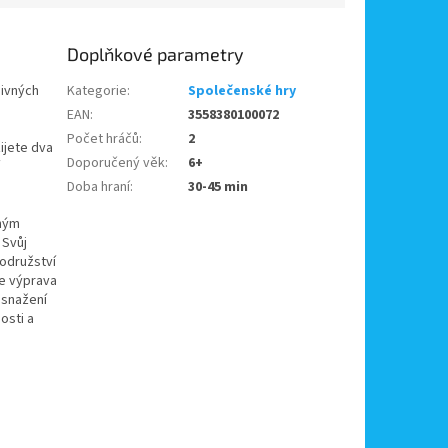
Doplňkové parametry
divných
Kategorie
:
Společenské hry
EAN
:
3558380100072
Počet hráčů
:
2
ijete dva
Doporučený věk
:
6+
Doba hraní
:
30-45 min
uhým
 Svůj
rodružství
še výprava
 snažení
osti a