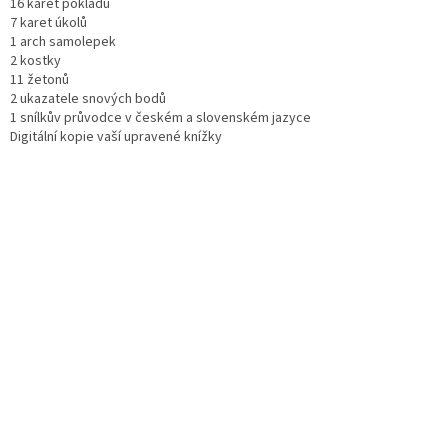
16 karet pokladů
7 karet úkolů
1 arch samolepek
2 kostky
11 žetonů
2 ukazatele snových bodů
1 snílkův průvodce v českém a slovenském jazyce
Digitální kopie vaší upravené knížky