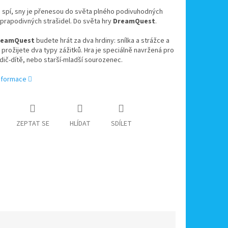
 spí, sny je přenesou do světa plného podivuhodných
 prapodivných strašidel. Do světa hry
DreamQuest
.
reamQuest
budete hrát za dva hrdiny: snílka a strážce a
prožijete dva typy zážitků. Hra je speciálně navržená pro
odič-dítě, nebo starší-mladší sourozenec.
informace
ZEPTAT SE
HLÍDAT
SDÍLET