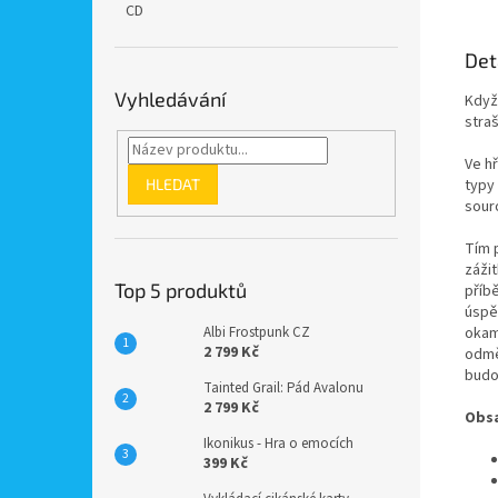
CD
Det
Vyhledávání
Když
straš
Ve h
HLEDAT
typy 
sour
Tím 
záži
Top 5 produktů
příb
úspě
okam
Albi Frostpunk CZ
2 799 Kč
odměn
budo
Tainted Grail: Pád Avalonu
2 799 Kč
Obsa
Ikonikus - Hra o emocích
399 Kč