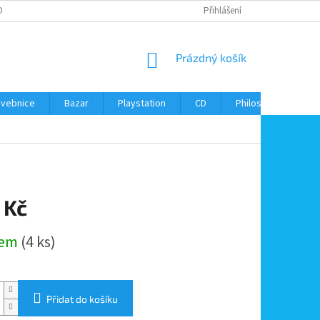
ONTAKTY
Přihlášení
NÁKUPNÍ
Prázdný košík
KOŠÍK
avebnice
Bazar
Playstation
CD
Philos
Kontak
 Kč
dem
(4 ks)
Přidat do košíku