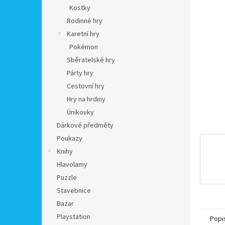
n
Kostky
e
Rodinné hry
l
Karetní hry
Pokémon
Sběratelské hry
Párty hry
Cestovní hry
Hry na hrdiny
Únikovky
Dárkové předměty
Poukazy
Knihy
Hlavolamy
Puzzle
Stavebnice
Bazar
Playstation
Popi