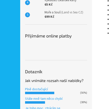
Vykládací cikánské karty
65 Kč
Moře a Souš
(Land vs Sea CZ)
699 Kč
Přijímáme online platby
Dotazník
Jak vnímáte rozsah naší nabídky?
Plně dostačující
(56%)
Stále mně tam něco chybí
(38%)
Je toho moc, ztrácím se