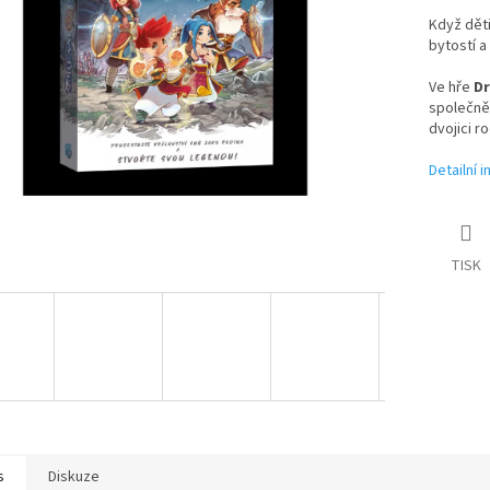
Když děti
bytostí a
Ve hře
D
společně 
dvojici r
Detailní 
TISK
s
Diskuze