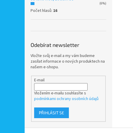
(6%)
Počet hlasů:
16
Odebírat newsletter
Vložte svůj e-mail a my vám budeme
zasílat informace o nových produktech na
našem e-shopu.
E-mail
Vložením e-mailu souhlasíte s
podmínkami ochrany osobních údajů
PŘIHLÁSIT SE
Z