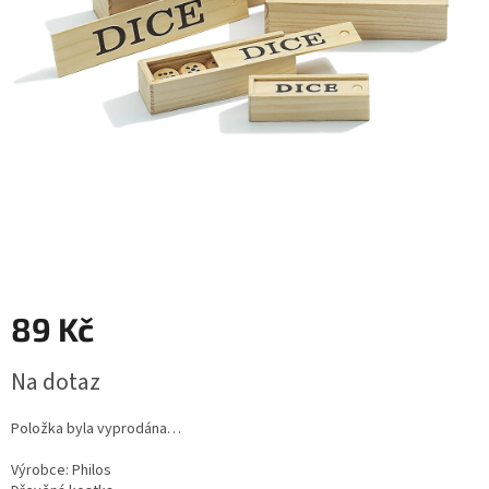
89 Kč
Měrná
Na dotaz
cena:
Položka byla vyprodána…
Výrobce:
Philos