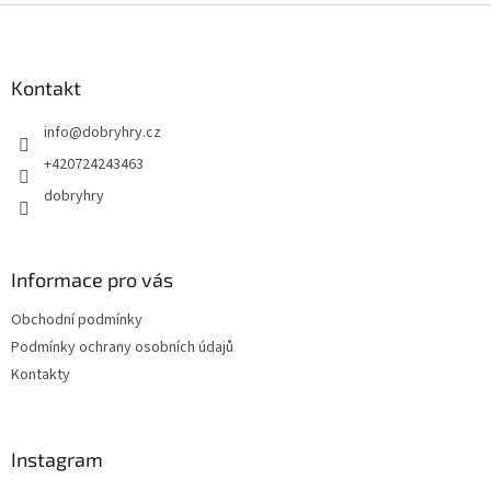
Z
á
p
a
Kontakt
t
info
@
dobryhry.cz
í
+420724243463
dobryhry
Informace pro vás
Obchodní podmínky
Podmínky ochrany osobních údajů
Kontakty
Instagram