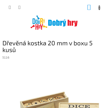
Přejít
NÁKUP
na
obsah
KOŠÍK
Dřevěná kostka 20 mm v boxu 5
kusů
5116