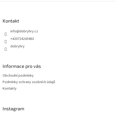
Z
á
p
a
Kontakt
t
info
@
dobryhry.cz
í
+420724243463
dobryhry
Informace pro vás
Obchodní podmínky
Podmínky ochrany osobních údajů
Kontakty
Instagram