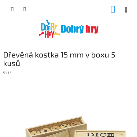
Přejít
NÁKUP
na
obsah
KOŠÍK
Dřevěná kostka 15 mm v boxu 5
kusů
5115