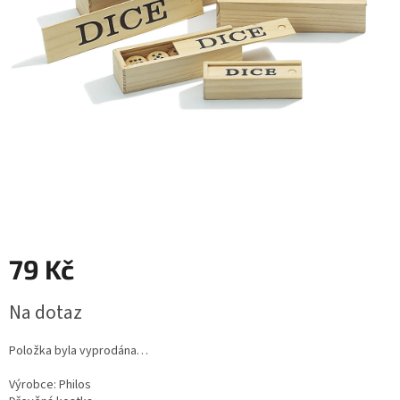
79 Kč
Měrná
Na dotaz
cena:
Položka byla vyprodána…
Výrobce:
Philos