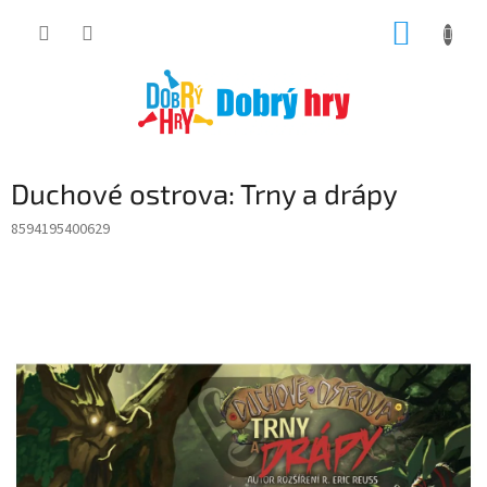
Přejít
NÁKUP
na
obsah
KOŠÍK
Duchové ostrova: Trny a drápy
8594195400629