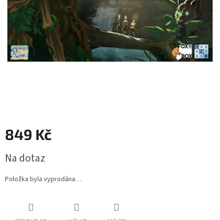
849 Kč
Měrná
Na dotaz
cena:
Položka byla vyprodána…