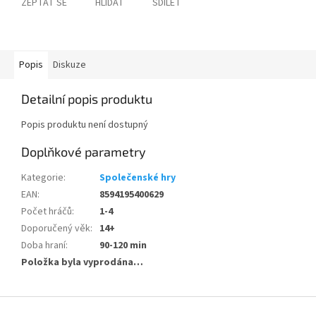
ZEPTAT SE
HLÍDAT
SDÍLET
Popis
Diskuze
Detailní popis produktu
Popis produktu není dostupný
Doplňkové parametry
Kategorie
:
Společenské hry
EAN
:
8594195400629
Počet hráčů
:
1-4
Doporučený věk
:
14+
Doba hraní
:
90-120 min
Položka byla vyprodána…
Z