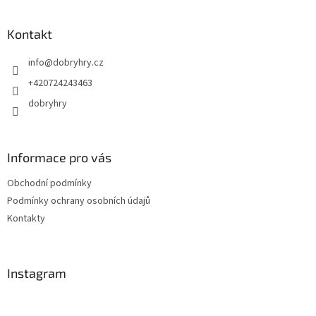
á
p
a
Kontakt
t
info
@
dobryhry.cz
í
+420724243463
dobryhry
Informace pro vás
Obchodní podmínky
Podmínky ochrany osobních údajů
Kontakty
Instagram