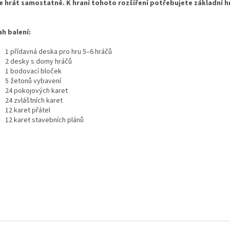
e hrát samostatně. K hraní tohoto rozšíření potřebujete základní 
h balení:
1 přídavná deska pro hru 5–6 hráčů
2 desky s domy hráčů
1 bodovací bloček
5 žetonů vybavení
24 pokojových karet
24 zvláštních karet
12 karet přátel
12 karet stavebních plánů