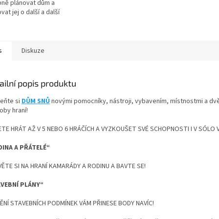
ně plánovat dům a
vat jej o další a další
sti.Budou rozhodovat o
dnějších pokojích, o
í...
s
Diskuze
ailní popis produktu
eňte si
DŮM SNŮ
novými pomocníky, nástroji, vybavením, místnostmi a d
oby hraní!
TE HRÁT AŽ V 5 NEBO 6 HRÁČÍCH A VYZKOUŠET SVÉ SCHOPNOSTI I V SÓLO 
INA A PŘÁTELÉ“
ĚTE SI NA HRANÍ KAMARÁDY A RODINU A BAVTE SE!
VEBNÍ PLÁNY“
ĚNÍ STAVEBNÍCH PODMÍNEK VÁM PŘINESE BODY NAVÍC!