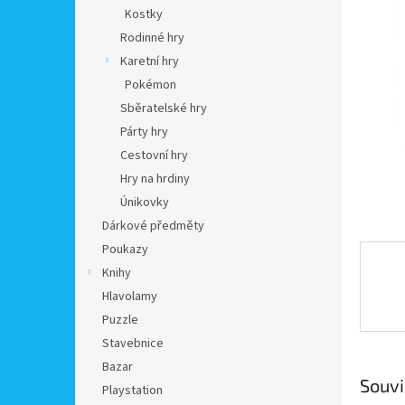
n
Kostky
e
Rodinné hry
l
Karetní hry
Pokémon
Sběratelské hry
Párty hry
Cestovní hry
Hry na hrdiny
Únikovky
Dárkové předměty
Poukazy
Knihy
Hlavolamy
Puzzle
Stavebnice
Bazar
Souvi
Playstation