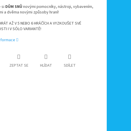
 si
DŮM SNŮ
novými pomocníky, nástroji, vybavením,
mi a dvěma novými způsoby hraní!
RÁT AŽ V 5 NEBO 6 HRÁČÍCH A VYZKOUŠET SVÉ
TI I V SÓLO VARIANTĚ!
informace
ZEPTAT SE
HLÍDAT
SDÍLET