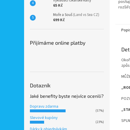
Vykládací cikánské karty
postup
65 Kč
rozšiřo
místno
Moře a Souš
(Land vs Sea CZ)
nejvho
699 Kč
nejlepš
Popi
Přijímáme online platby
Det
Okoř
způs
MŮŽE
Dotazník
„ROD
Jaké benefity byste nejvíce ocenili?
POZV
Dopravu zdarma
„STA
(57%)
Slevové kupóny
SPLN
(23%)
Dárky k objednávkám