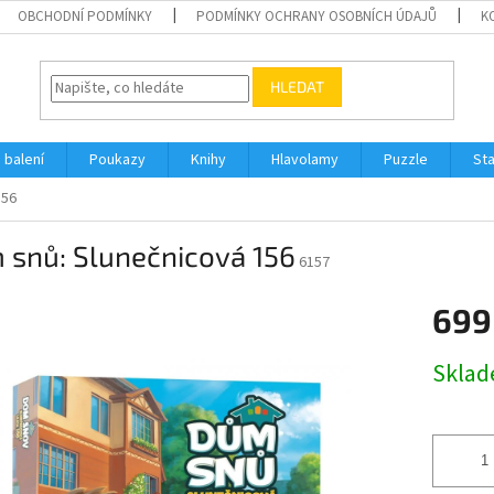
OBCHODNÍ PODMÍNKY
PODMÍNKY OCHRANY OSOBNÍCH ÚDAJŮ
K
HLEDAT
 balení
Poukazy
Knihy
Hlavolamy
Puzzle
St
156
 snů: Slunečnicová 156
6157
699
Měrná
Skla
cena: