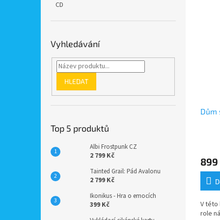
CD
Vyhledávání
HLEDAT
Dům 
Top 5 produktů
Albi Frostpunk CZ
2 799 Kč
899
Tainted Grail: Pád Avalonu
2 799 Kč
D
Ikonikus - Hra o emocích
V této
399 Kč
role n