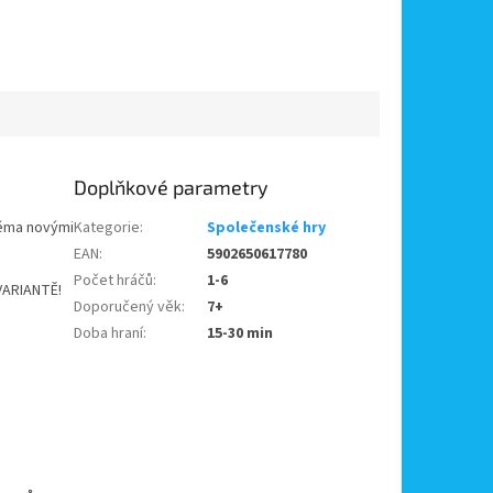
Doplňkové parametry
věma novými
Kategorie
:
Společenské hry
EAN
:
5902650617780
Počet hráčů
:
1-6
VARIANTĚ!
Doporučený věk
:
7+
Doba hraní
:
15-30 min