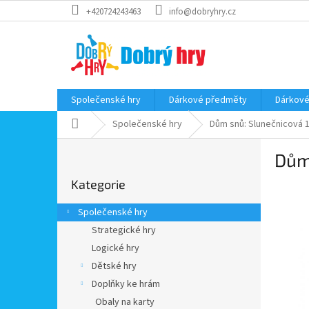
Přejít
+420724243463
info@dobryhry.cz
na
obsah
Společenské hry
Dárkové předměty
Dárkové
Domů
Společenské hry
Dům snů: Slunečnicová 
P
Dům
o
Přeskočit
s
Kategorie
kategorie
t
r
Společenské hry
a
Strategické hry
n
Logické hry
n
í
Dětské hry
p
Doplňky ke hrám
a
Obaly na karty