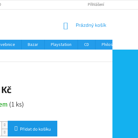
ONTAKTY
Přihlášení
NÁKUPNÍ
Prázdný košík
KOŠÍK
avebnice
Bazar
Playstation
CD
Philos
Kontak
 Kč
dem
(1 ks)
Přidat do košíku