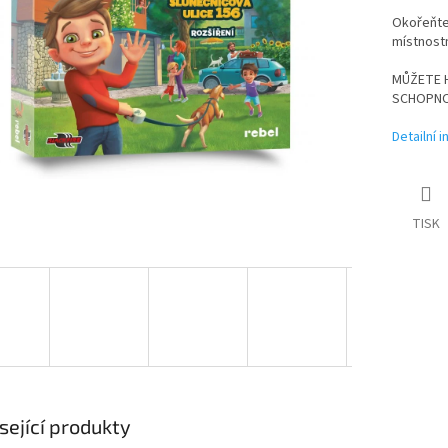
Okořeňte
místnost
MŮŽETE H
SCHOPNOS
Detailní 
TISK
sející produkty