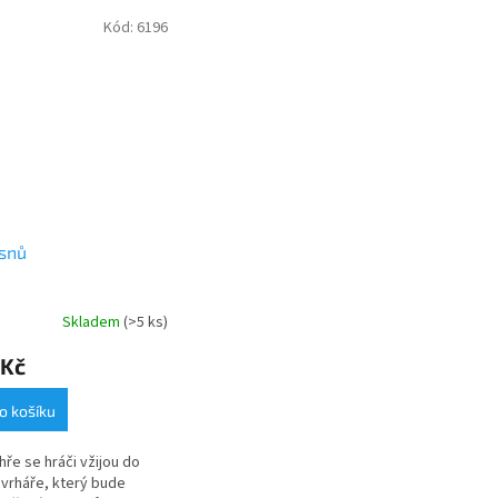
Kód:
6196
snů
Skladem
(>5 ks)
 Kč
o košíku
 hře se hráči vžijou do
ávrháře, který bude