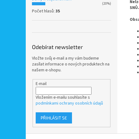
Nelz
(20%)
SNŮ.
Počet hlasů:
35
Obsa
Odebírat newsletter
Vložte svůj e-mail a my vám budeme
zasílat informace o nových produktech na
našem e-shopu.
E-mail
Vložením e-mailu souhlasíte s
podmínkami ochrany osobních údajů
PŘIHLÁSIT SE
Z