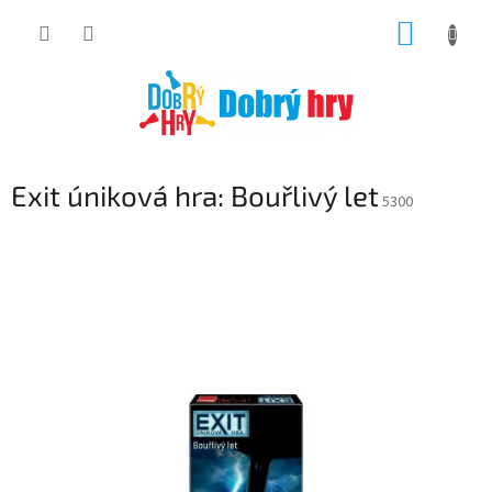
Přejít
NÁKUP
na
obsah
KOŠÍK
Exit úniková hra: Bouřlivý let
5300