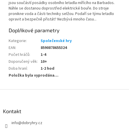
jsou součástí posádky osobního letadla mířícího na Barbados.
Náhle se dostanou doprostřed elektrické bouře. Do stroje
pronikne voda a části techniky selžou. Podaří se týmu letadlo
opravit a bezpečně přistát? Nezbývá mnoho času...
Doplňkové parametry
Kategorie
:
Společenské hry
EAN
:
8590878655324
Počet hráčů
:
1-4
Doporučený věk
:
10+
Doba hraní
:
1-2 hod
Položka byla vyprodána…
Z
á
p
a
Kontakt
t
info
@
dobryhry.cz
í