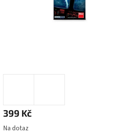
399 Kč
Měrná
Na dotaz
cena: