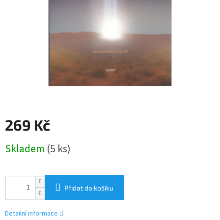
269 Kč
Měrná
Skladem
(5 ks)
cena:
Přidat do košíku
Detailní informace