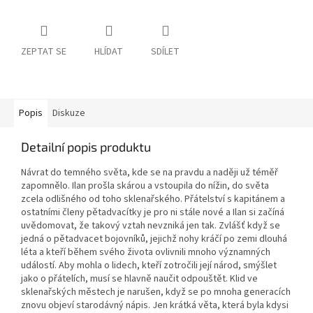
ZEPTAT SE
HLÍDAT
SDÍLET
Popis
Diskuze
Detailní popis produktu
Návrat do temného světa, kde se na pravdu a naději už téměř
zapomnělo. Ilan prošla skárou a vstoupila do nížin, do světa
zcela odlišného od toho sklenařského. Přátelství s kapitánem a
ostatními členy pětadvacítky je pro ni stále nové a Ilan si začíná
uvědomovat, že takový vztah nevzniká jen tak. Zvlášť když se
jedná o pětadvacet bojovníků, jejichž nohy kráčí po zemi dlouhá
léta a kteří během svého života ovlivnili mnoho významných
událostí. Aby mohla o lidech, kteří zotročili její národ, smýšlet
jako o přátelích, musí se hlavně naučit odpouštět. Klid ve
sklenařských městech je narušen, když se po mnoha generacích
znovu objeví starodávný nápis. Jen krátká věta, která byla kdysi