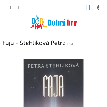
Přejít
NÁKUP
na
obsah
KOŠÍK
Faja - Stehlíková Petra
4725