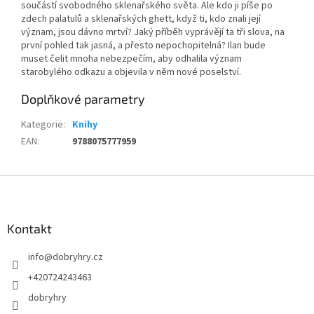
součástí svobodného sklenařského světa. Ale kdo ji píše po
zdech palatulů a sklenařských ghett, když ti, kdo znali její
význam, jsou dávno mrtví? Jaký příběh vyprávějí ta tři slova, na
první pohled tak jasná, a přesto nepochopitelná? Ilan bude
muset čelit mnoha nebezpečím, aby odhalila význam
starobylého odkazu a objevila v něm nové poselství.
Doplňkové parametry
Kategorie
:
Knihy
EAN
:
9788075777959
Z
á
p
a
Kontakt
t
info
@
dobryhry.cz
í
+420724243463
dobryhry