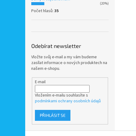
(20%)
Počet hlasů:
35
Odebírat newsletter
Vložte svůj e-mail a my vám budeme
zasílat informace o nových produktech na
našem e-shopu.
E-mail
Vložením e-mailu souhlasíte s
podmínkami ochrany osobních údajů
PŘIHLÁSIT SE
Z