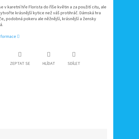
 v karetní hře Florista do říše květin a za použití citu, ale
 vytvořte krásnější kytice než váš protihráč. Dámská hra
če, podobná pokeru ale něžnější, krásnější a žensky
á.
informace
ZEPTAT SE
HLÍDAT
SDÍLET