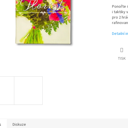
Ponořte se
i taktiky
pro 2 hrá
rafinovan
Detailní 
TISK
s
Diskuze