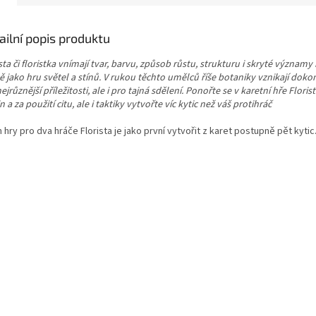
ailní popis produktu
sta či floristka vnímají tvar, barvu, způsob růstu, strukturu i skryté významy 
ě jako hru světel a stínů.
V rukou těchto umělců říše botaniky vznikají doko
ejrůznější příležitosti, ale i pro tajná sdělení. Ponořte se v karetní hře Florist
n a za použití citu, ale i taktiky vytvořte víc kytic než váš protihráč
 hry pro dva hráče Florista je jako první vytvořit z karet postupně pět kytic