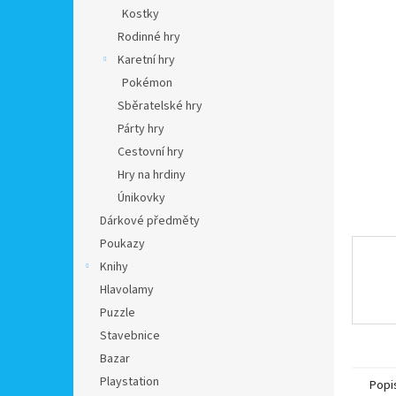
n
Kostky
e
Rodinné hry
l
Karetní hry
Pokémon
Sběratelské hry
Párty hry
Cestovní hry
Hry na hrdiny
Únikovky
Dárkové předměty
Poukazy
Knihy
Hlavolamy
Puzzle
Stavebnice
Bazar
Playstation
Popi