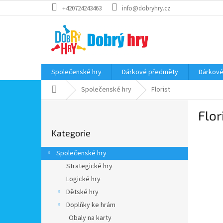
Přejít
+420724243463
info@dobryhry.cz
na
obsah
Společenské hry
Dárkové předměty
Dárkové
Domů
Společenské hry
Florist
P
Flor
o
Přeskočit
s
Kategorie
kategorie
t
r
Společenské hry
a
Strategické hry
n
Logické hry
n
í
Dětské hry
p
Doplňky ke hrám
a
Obaly na karty