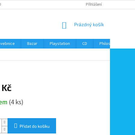
ONTAKTY
Přihlášení
NÁKUPNÍ
Prázdný košík
KOŠÍK
avebnice
Bazar
Playstation
CD
Philos
Kontak
 Kč
dem
(4 ks)
Přidat do košíku