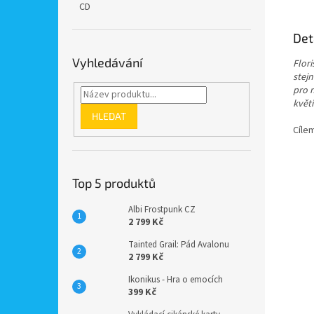
CD
Det
Vyhledávání
Flori
stejn
pro n
květi
HLEDAT
Cílem
Top 5 produktů
Albi Frostpunk CZ
2 799 Kč
Tainted Grail: Pád Avalonu
2 799 Kč
Ikonikus - Hra o emocích
399 Kč