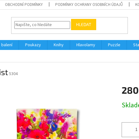
OBCHODNÍ PODMÍNKY
PODMÍNKY OCHRANY OSOBNÍCH ÚDAJŮ
K
HLEDAT
 balení
Poukazy
Knihy
Hlavolamy
Puzzle
St
ist
5304
280
Měrná
Skla
cena: