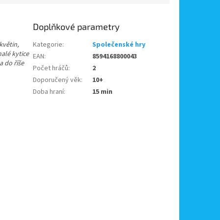
Doplňkové parametry
květin,
Kategorie
:
Společenské hry
nalé
kytice
EAN
:
8594168800043
a do říše
Počet hráčů
:
2
Doporučený věk
:
10+
.
Doba hraní
:
15 min