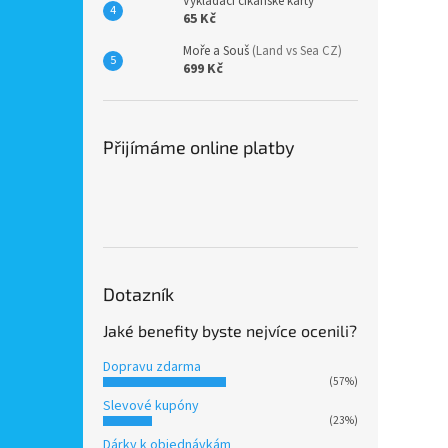
Vykládací cikánské karty
65 Kč
Moře a Souš
(Land vs Sea CZ)
699 Kč
Přijímáme online platby
Dotazník
Jaké benefity byste nejvíce ocenili?
Dopravu zdarma
(57%)
Slevové kupóny
(23%)
Dárky k objednávkám