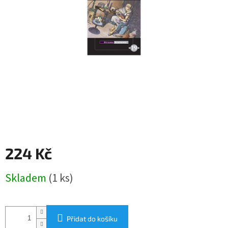
224 Kč
Měrná
Skladem
(1 ks)
cena:
Přidat do košíku