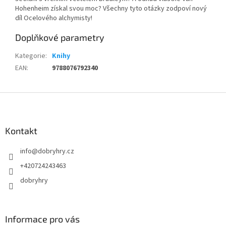
Hohenheim získal svou moc? Všechny tyto otázky zodpoví nový
díl Ocelového alchymisty!
Doplňkové parametry
Kategorie
:
Knihy
EAN
:
9788076792340
Z
á
p
a
Kontakt
t
info
@
dobryhry.cz
í
+420724243463
dobryhry
Informace pro vás