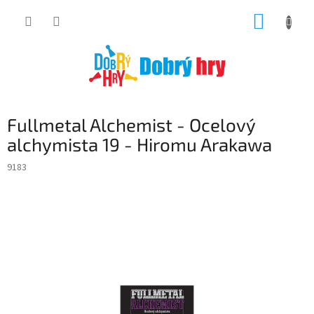
Přejít
NÁKUP
na
obsah
KOŠÍK
Fullmetal Alchemist - Ocelový
alchymista 19 - Hiromu Arakawa
9183