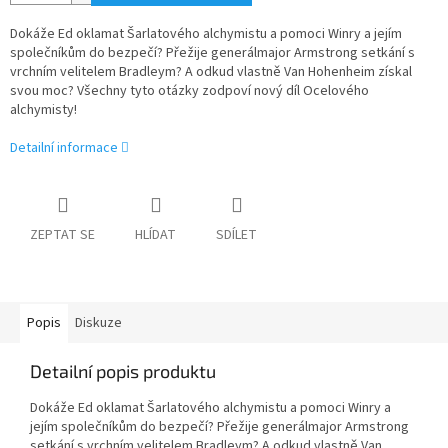
Dokáže Ed oklamat Šarlatového alchymistu a pomoci Winry a jejím
společníkům do bezpečí? Přežije generálmajor Armstrong setkání s
vrchním velitelem Bradleym? A odkud vlastně Van Hohenheim získal
svou moc? Všechny tyto otázky zodpoví nový díl Ocelového
alchymisty!
Detailní informace
ZEPTAT SE
HLÍDAT
SDÍLET
Popis
Diskuze
Detailní popis produktu
Dokáže Ed oklamat Šarlatového alchymistu a pomoci Winry a
jejím společníkům do bezpečí? Přežije generálmajor Armstrong
setkání s vrchním velitelem Bradleym? A odkud vlastně Van