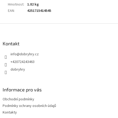
Hmotnost
:
1.82 kg
EAN
:
4251715414545
Z
á
p
a
Kontakt
t
info
@
dobryhry.cz
í
+420724243463
dobryhry
Informace pro vás
Obchodní podmínky
Podmínky ochrany osobních údajů
Kontakty