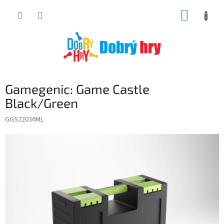
Přejít
NÁKUP
na
obsah
KOŠÍK
Gamegenic: Game Castle
Black/Green
GGS22036ML