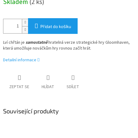
Skladem
(2 ks)
cena:
Přidat do košíku
Lví chřtán je
samostatně
hratelná verze strategické hry Gloomhaven,
která umožňuje nováčkům hry rovnou začít hrát.
Detailní informace
ZEPTAT SE
HLÍDAT
SDÍLET
Související produkty