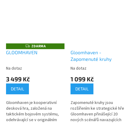
ZDARMA
Z
D
GLOOMHAVEN
Gloomhaven -
A
Zapomenuté kruhy
R
M
A
Na dotaz
Na dotaz
3 499 Kč
1 099 Kč
DETAIL
DETAIL
Gloomhaven je kooperativní
Zapomenuté kruhy jsou
desková hra, založená na
rozšířením ke strategické hře
taktickém bojovém systému,
Gloomhaven přinášející 20
odehrávající se v originálním
nových scénářů navazujících
fantasy světě. Každý hráč se
na vyvrcholení příběhu...
zhostí role některého z hrdinů a