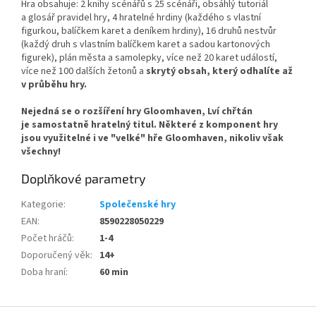
Hra obsahuje: 2 knihy scénářů s 25 scénáři, obsáhlý tutoriál
a glosář pravidel hry, 4 hratelné hrdiny (každého s vlastní
figurkou, balíčkem karet a deníkem hrdiny), 16 druhů nestvůr
(každý druh s vlastním balíčkem karet a sadou kartonových
figurek), plán města a samolepky, více než 20 karet událostí,
více než 100 dalších žetonů a
skrytý obsah, který odhalíte až
v průběhu hry.
Nejedná se o rozšíření hry Gloomhaven, Lví chřtán
je samostatně hratelný titul. Některé z komponent hry
jsou využitelné i ve "velké" hře Gloomhaven, nikoliv však
všechny!
Doplňkové parametry
Kategorie
:
Společenské hry
EAN
:
8590228050229
Počet hráčů
:
1-4
Doporučený věk
:
14+
Doba hraní
:
60 min
Z