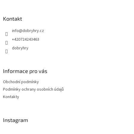
á
p
a
Kontakt
t
info
@
dobryhry.cz
í
+420724243463
dobryhry
Informace pro vás
Obchodní podmínky
Podmínky ochrany osobních údajů
Kontakty
Instagram