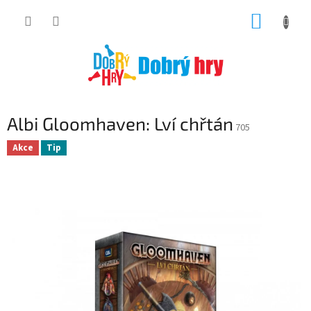
Přejít
NÁKUP
na
obsah
KOŠÍK
Albi Gloomhaven: Lví chřtán
705
Akce
Tip