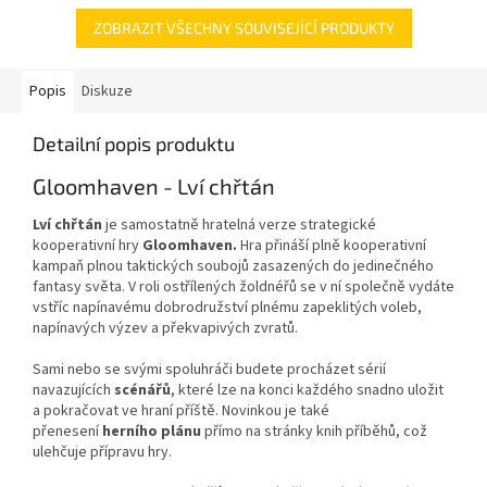
v...
ZOBRAZIT VŠECHNY SOUVISEJÍCÍ PRODUKTY
Popis
Diskuze
Detailní popis produktu
Gloomhaven - Lví chřtán
Lví chřtán
je samostatně hratelná verze strategické
kooperativní hry
Gloomhaven.
Hra přináší plně kooperativní
kampaň plnou taktických soubojů zasazených do jedinečného
fantasy světa. V roli ostřílených žoldnéřů se v ní společně vydáte
vstříc napínavému dobrodružství plnému zapeklitých voleb,
napínavých výzev a překvapivých zvratů.
Sami nebo se svými spoluhráči budete procházet sérií
navazujících
scénářů
, které lze na konci každého snadno uložit
a pokračovat ve hraní příště. Novinkou je také
přenesení
herního plánu
přímo na stránky knih příběhů, což
ulehčuje přípravu hry.