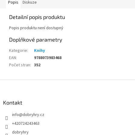
Popis
Diskuze
Detailní popis produktu
Popis produktu není dostupný
Doplňkové parametry
Kategorie
:
Knihy
EAN
:
9788073983468
Počet stran
:
352
Z
á
p
a
Kontakt
t
info
@
dobryhry.cz
í
+420724243463
dobryhry