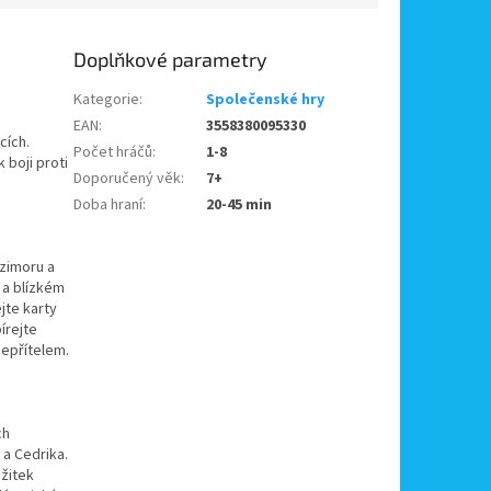
Doplňkové parametry
Kategorie
:
Společenské hry
EAN
:
3558380095330
cích.
Počet hráčů
:
1-8
 boji proti
Doporučený věk
:
7+
Doba hraní
:
20-45 min
rzimoru a
 a blízkém
jte karty
írejte
nepřítelem.
ch
 a Cedrika.
ážitek