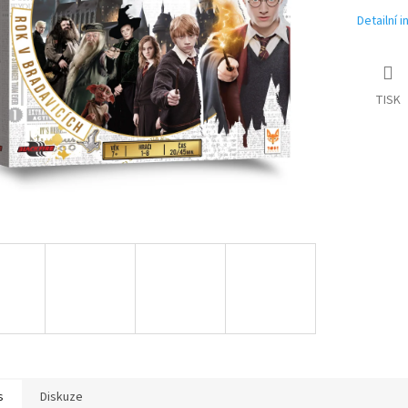
Detailní 
TISK
s
Diskuze