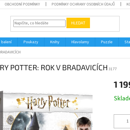
OBCHODNÍ PODMÍNKY
PODMÍNKY OCHRANY OSOBNÍCH ÚDAJŮ
K
HLEDAT
 balení
Poukazy
Knihy
Hlavolamy
Puzzle
St
BRADAVICÍCH
RY POTTER: ROK V BRADAVICÍCH
3177
1 19
Měrná
Skla
cena: