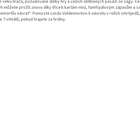
e věku hráčů, požadované délky hry a vašich oblíbených pasáží ze ságy. Ce
ěh můžete prožít znovu díky třiceti kartám misí, famfrpálovým zápasům a s
demortův návrat“. Pomozte Lordu Voldemortovi k návratu v rolích smrtijedů
e 7 viteálů, pokud hrajete za hrdiny.