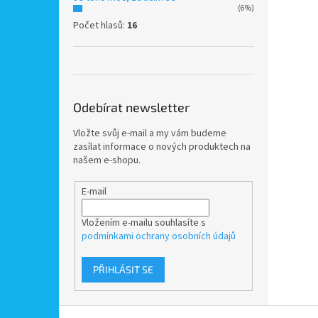
(6%)
Počet hlasů:
16
Odebírat newsletter
Vložte svůj e-mail a my vám budeme
zasílat informace o nových produktech na
našem e-shopu.
E-mail
Vložením e-mailu souhlasíte s
podmínkami ochrany osobních údajů
PŘIHLÁSIT SE
Z