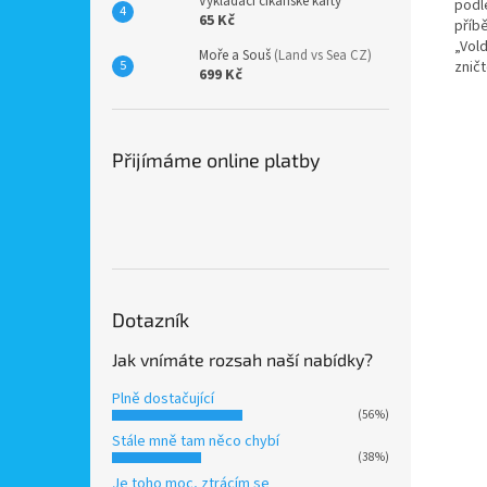
Vykládací cikánské karty
podl
65 Kč
příb
„Vol
Moře a Souš
(Land vs Sea CZ)
zničt
699 Kč
Přijímáme online platby
Dotazník
Jak vnímáte rozsah naší nabídky?
Plně dostačující
(56%)
Stále mně tam něco chybí
(38%)
Je toho moc, ztrácím se