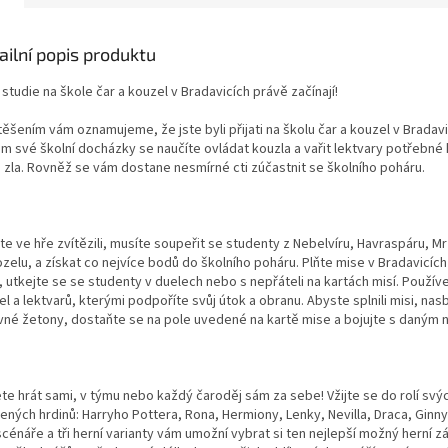
ailní popis produktu
studie na škole čar a kouzel v Bradavicích právě začínají!
ěšením vám oznamujeme, že jste byli přijati na školu čar a kouzel v Bradavi
 své školní docházky se naučíte ovládat kouzla a vařit lektvary potřebné k
m zla. Rovněž se vám dostane nesmírné cti zúčastnit se školního poháru.
e ve hře zvítězili, musíte soupeřit se studenty z Nebelvíru, Havraspáru, M
zelu, a získat co nejvíce bodů do školního poháru. Plňte mise v Bradavicích
, utkejte se se studenty v duelech nebo s nepřáteli na kartách misí. Používe
l a lektvarů, kterými podpoříte svůj útok a obranu. Abyste splnili misi, nasb
vné žetony, dostaňte se na pole uvedené na kartě mise a bojujte s daným 
te hrát sami, v týmu nebo každý čaroděj sám za sebe! Vžijte se do rolí svý
ených hrdinů: Harryho Pottera, Rona, Hermiony, Lenky, Nevilla, Draca, Ginny
cénáře a tři herní varianty vám umožní vybrat si ten nejlepší možný herní z