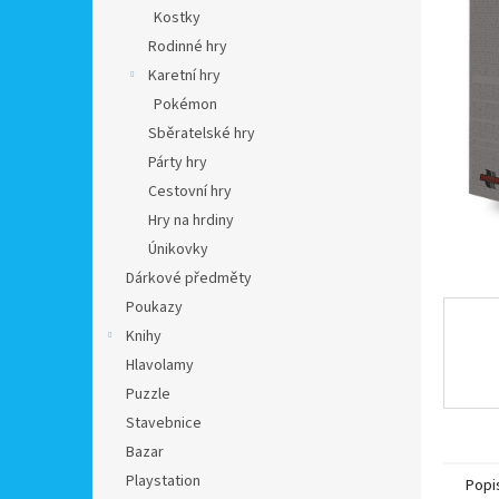
n
Kostky
e
Rodinné hry
l
Karetní hry
Pokémon
Sběratelské hry
Párty hry
Cestovní hry
Hry na hrdiny
Únikovky
Dárkové předměty
Poukazy
Knihy
Hlavolamy
Puzzle
Stavebnice
Bazar
Playstation
Popi