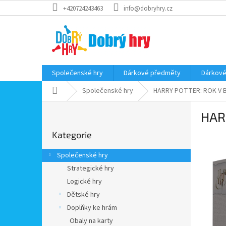
Přejít
+420724243463
info@dobryhry.cz
na
obsah
Společenské hry
Dárkové předměty
Dárkové
Domů
Společenské hry
HARRY POTTER: ROK V 
P
HAR
o
Přeskočit
s
Kategorie
kategorie
t
r
Společenské hry
a
Strategické hry
n
Logické hry
n
í
Dětské hry
p
Doplňky ke hrám
a
Obaly na karty