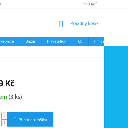
ONTAKTY
Přihlášení
NÁKUPNÍ
Prázdný košík
KOŠÍK
avebnice
Bazar
Playstation
CD
Philos
Kontak
9 Kč
dem
(3 ks)
Přidat do košíku