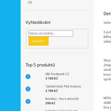
CD
Det
Vyhledávání
Vaše 
S pot
Během
HLEDAT
silá
Abyst
Top 5 produktů
Zmijo
okolí
Albi Frostpunk CZ
kouze
2 799 Kč
sprá
Tainted Grail: Pád Avalonu
2 799 Kč
Může
Ikonikus - Hra o emocích
oblíb
399 Kč
Dva s