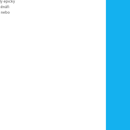
lý epický
cénáři
, nebo