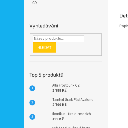
CD
Det
Vyhledávání
Popi
HLEDAT
Top 5 produktů
Albi Frostpunk CZ
2 799 Kč
Tainted Grail: Pád Avalonu
2 799 Kč
Ikonikus - Hra o emocích
399 Kč