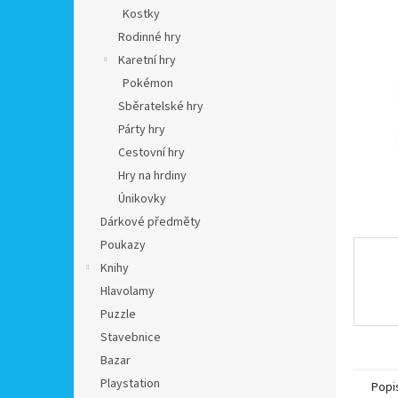
n
Kostky
e
Rodinné hry
l
Karetní hry
Pokémon
Sběratelské hry
Párty hry
Cestovní hry
Hry na hrdiny
Únikovky
Dárkové předměty
Poukazy
Knihy
Hlavolamy
Puzzle
Stavebnice
Bazar
Playstation
Popi