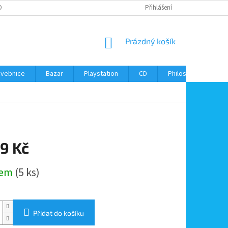
ONTAKTY
Přihlášení
NÁKUPNÍ
Prázdný košík
KOŠÍK
avebnice
Bazar
Playstation
CD
Philos
Kontak
9 Kč
dem
(5 ks)
Přidat do košíku