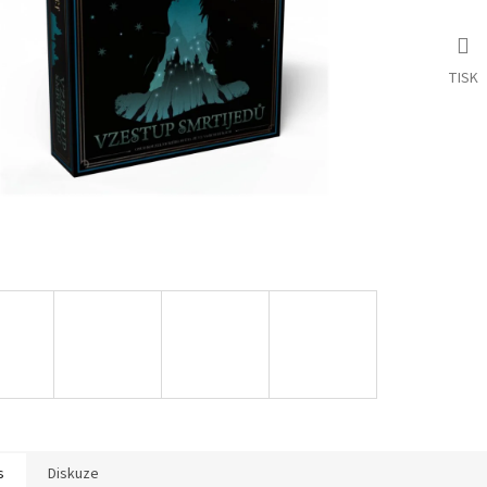
TISK
s
Diskuze