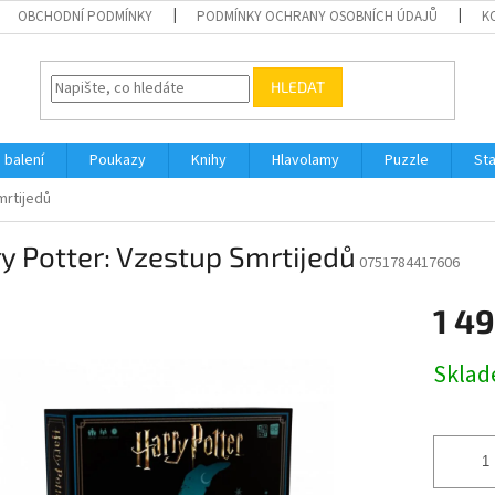
OBCHODNÍ PODMÍNKY
PODMÍNKY OCHRANY OSOBNÍCH ÚDAJŮ
K
HLEDAT
 balení
Poukazy
Knihy
Hlavolamy
Puzzle
St
mrtijedů
y Potter: Vzestup Smrtijedů
0751784417606
1 49
Měrná
Skla
cena: