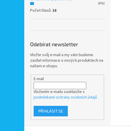
(6%)
Počet hlasů:
16
Odebírat newsletter
Vložte svůj e-mail a my vám budeme
zasílat informace o nových produktech na
našem e-shopu.
E-mail
Vložením e-mailu souhlasíte s
podmínkami ochrany osobních údajů
PŘIHLÁSIT SE
Z