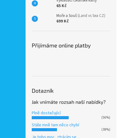
Vykládací cikánské karty
65 Kč
Moře a Souš
(Land vs Sea CZ)
699 Kč
Přijímáme online platby
Dotazník
Jak vnímáte rozsah naší nabídky?
Plně dostačující
(56%)
Stále mně tam něco chybí
(38%)
Je toho moc, ztrácím se