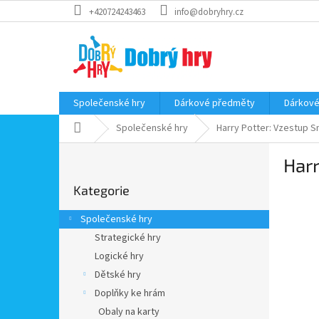
Přejít
+420724243463
info@dobryhry.cz
na
obsah
Společenské hry
Dárkové předměty
Dárkové
Domů
Společenské hry
Harry Potter: Vzestup S
P
Harr
o
Přeskočit
s
Kategorie
kategorie
t
r
Společenské hry
a
Strategické hry
n
Logické hry
n
í
Dětské hry
p
Doplňky ke hrám
a
Obaly na karty