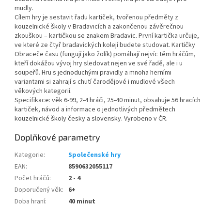
mudly.
Cílem hry je sestavit řadu kartiček, tvořenou předměty z
kouzelnické školy v Bradavicích a zakončenou závěrečnou
zkouškou – kartičkou se znakem Bradavic. První kartička určuje,
ve které ze čtyř bradavických kolejí budete studovat. Kartičky
Obraceče času (fungují jako žolík) pomáhají nejvíc těm hráčům,
kteří dokážou vývoj hry sledovat nejen ve své řadě, ale i u
soupeřů. Hru s jednoduchými pravidly a mnoha herními
variantami si zahrají s chutí čarodějové i mudlové všech
věkových kategorií.
Specifikace: věk 6-99, 2-4 hráči, 25-40 minut, obsahuje 56 hracích
kartiček, návod a informace o jednotlivých předmětech
kouzelnické školy česky a slovensky. Vyrobeno v ČR.
Doplňkové parametry
Kategorie
:
Společenské hry
EAN
:
8590632055117
Počet hráčů
:
2 - 4
Doporučený věk
:
6+
Doba hraní
:
40 minut