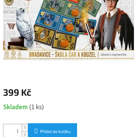
399 Kč
Měrná
Skladem
(1 ks)
cena:
Přidat do košíku