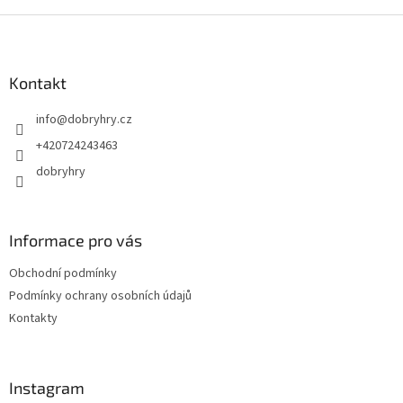
Z
á
p
a
Kontakt
t
info
@
dobryhry.cz
í
+420724243463
dobryhry
Informace pro vás
Obchodní podmínky
Podmínky ochrany osobních údajů
Kontakty
Instagram