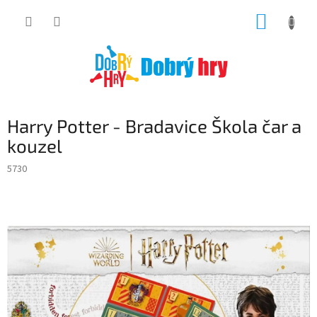
Přejít
NÁKUP
na
obsah
KOŠÍK
Harry Potter - Bradavice Škola čar a
kouzel
5730