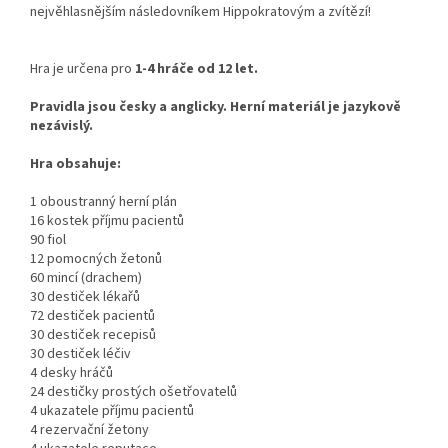
nejvěhlasnějším následovníkem Hippokratovým a zvítězí!
Hra je určena pro
1-4 hráče od 12 let.
Pravidla jsou česky a anglicky.
Herní materiál je jazykově
nezávislý.
Hra obsahuje:
1 oboustranný herní plán
16 kostek příjmu pacientů
90 fiol
12 pomocných žetonů
60 mincí (drachem)
30 destiček lékařů
72 destiček pacientů
30 destiček recepisů
30 destiček léčiv
4 desky hráčů
24 destičky prostých ošetřovatelů
4 ukazatele příjmu pacientů
4 rezervační žetony