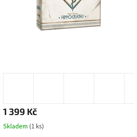
1 399 Kč
Měrná
Skladem
(1 ks)
cena: