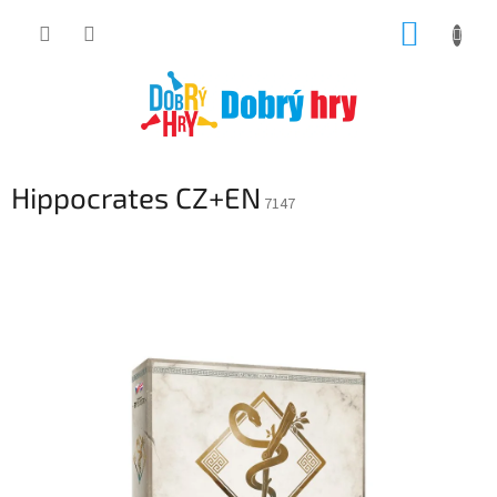
Přejít
NÁKUP
na
obsah
KOŠÍK
Hippocrates CZ+EN
7147