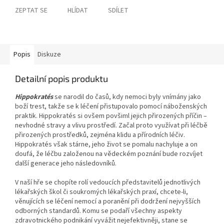
ZEPTAT SE
HLÍDAT
SDÍLET
Popis
Diskuze
Detailní popis produktu
Hippokratés
se narodil do časů, kdy nemoci byly vnímány jako
boží trest, takže se k léčení přistupovalo pomocí náboženských
praktik. Hippokratés si ovšem povšiml jejich přirozených příčin –
nevhodné stravy a vlivu prostředí. Začal proto využívat při léčbě
přirozených prostředků, zejména klidu a přírodních léčiv.
Hippokratés však stárne, jeho život se pomalu nachyluje a on
doufá, že léčbu založenou na vědeckém poznání bude rozvíjet
další generace jeho následovníků.
V naší hře se chopíte rolí vedoucích představitelů jednotlivých
lékařských škol či soukromých lékařských praxí, chcete-li,
věnujících se léčení nemocí a poranění při dodržení nejvyšších
odborných standardů. Komu se podaří všechny aspekty
zdravotnického podnikání vyvážit nejefektivněji, stane se