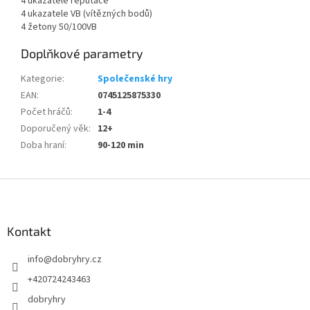
4 ukazatele reputace
4 ukazatele VB (vítězných bodů)
4 žetony 50/100VB
Doplňkové parametry
Kategorie
:
Společenské hry
EAN
:
0745125875330
Počet hráčů
:
1-4
Doporučený věk
:
12+
Doba hraní
:
90-120 min
Z
á
p
a
Kontakt
t
info
@
dobryhry.cz
í
+420724243463
dobryhry