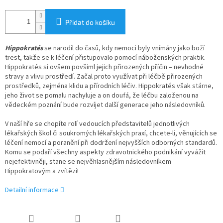
Přidat do košíku
Hippokratés
se narodil do časů, kdy nemoci byly vnímány jako boží
trest, takže se k léčení přistupovalo pomocí náboženských praktik.
Hippokratés si ovšem povšiml jejich přirozených příčin – nevhodné
stravy a vlivu prostředí. Začal proto využívat při léčbě přirozených
prostředků, zejména klidu a přírodních léčiv. Hippokratés však stárne,
jeho život se pomalu nachyluje a on doufá, že léčbu založenou na
vědeckém poznání bude rozvíjet další generace jeho následovníků.
V naší hře se chopíte rolí vedoucích představitelů jednotlivých
lékařských škol či soukromých lékařských praxí, chcete-li, věnujících se
léčení nemocí a poranění při dodržení nejvyšších odborných standardů.
Komu se podaří všechny aspekty zdravotnického podnikání vyvážit
nejefektivněji, stane se nejvěhlasnějším následovníkem
Hippokratovým a zvítězí!
Detailní informace