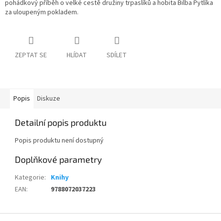
pohádkový příběh o velké cestě družiny trpaslíků a hobita Bilba Pytlíka
za uloupeným pokladem.
ZEPTAT SE
HLÍDAT
SDÍLET
Popis
Diskuze
Detailní popis produktu
Popis produktu není dostupný
Doplňkové parametry
Kategorie
:
Knihy
EAN
:
9788072037223
Z