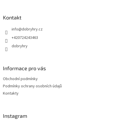
á
p
a
Kontakt
t
info
@
dobryhry.cz
í
+420724243463
dobryhry
Informace pro vás
Obchodní podmínky
Podmínky ochrany osobních údajů
Kontakty
Instagram