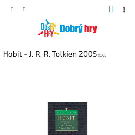
Přejít
NÁKUP
na
obsah
KOŠÍK
Hobit - J. R. R. Tolkien 2005
9105