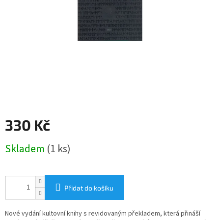
330 Kč
Měrná
Skladem
(1 ks)
cena:
Přidat do košíku
Nové vydání kultovní knihy s revidovaným překladem, která přináší