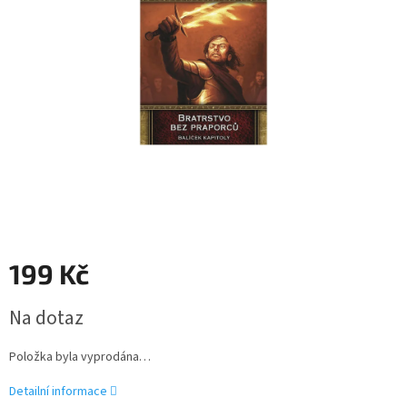
199 Kč
Měrná
Na dotaz
cena:
Položka byla vyprodána…
Detailní informace