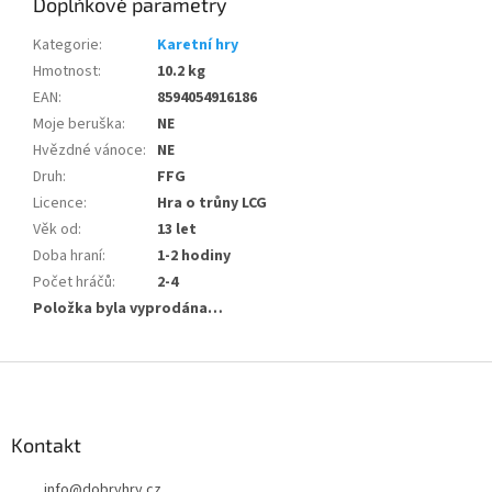
Doplňkové parametry
Kategorie
:
Karetní hry
Hmotnost
:
10.2 kg
EAN
:
8594054916186
Moje beruška
:
NE
Hvězdné vánoce
:
NE
Druh
:
FFG
Licence
:
Hra o trůny LCG
Věk od
:
13 let
Doba hraní
:
1-2 hodiny
Počet hráčů
:
2-4
Položka byla vyprodána…
Z
á
p
a
Kontakt
t
info
@
dobryhry.cz