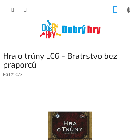
Přejít
NÁKUP
na
obsah
KOŠÍK
Hra o trůny LCG - Bratrstvo bez
praporců
FGT21CZ3