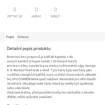
ZEPTAT SE
HLÍDAT
SDÍLET
Popis
Diskuze
Detailní popis produktu
Bratrstvo bez praporců je balíček kapitoly o 60
nových kartách (3 kopie každé z 20 různých karet)
pro Hra o trůny: karetní hra na motivy světoznámé ságy George
R. R. Martina Píseň ledu a ohně. Tyto karty byly navrženy jako
rozšíření stávajících balíčků a pro zvýšení různorodosti základní
hry.UPOZORNĚNÍ Nebezpečí udušení. Nevhodné pro děti mladší
36 měsíců. Obsahuje malé části, které by mohly být spolknuty
nebo vdechnuty.
Obal není hračka, před použitím hračky ho odstraňte z dosahu
dítěte, může způsobit zadušení.