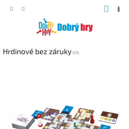
Přejít
NÁKUP
na
obsah
KOŠÍK
Hrdinové bez záruky
570