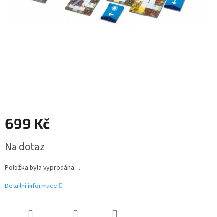
699 Kč
Měrná
Na dotaz
cena:
Položka byla vyprodána…
Detailní informace