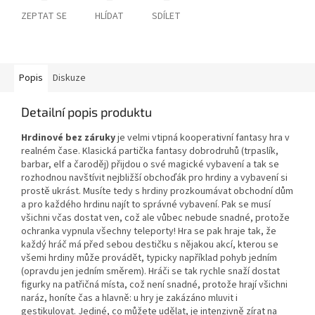
ZEPTAT SE
HLÍDAT
SDÍLET
Popis
Diskuze
Detailní popis produktu
Hrdinové bez záruky
je velmi vtipná kooperativní fantasy hra v
realném čase. Klasická partička fantasy dobrodruhů (trpaslík,
barbar, elf a čaroděj) přijdou o své magické vybavení a tak se
rozhodnou navštívit nejbližší obchoďák pro hrdiny a vybavení si
prostě ukrást. Musíte tedy s hrdiny prozkoumávat obchodní dům
a pro každého hrdinu najít to správné vybavení. Pak se musí
všichni včas dostat ven, což ale vůbec nebude snadné, protože
ochranka vypnula všechny teleporty! Hra se pak hraje tak, že
každý hráč má před sebou destičku s nějakou akcí, kterou se
všemi hrdiny může provádět, typicky například pohyb jedním
(opravdu jen jedním směrem). Hráči se tak rychle snaží dostat
figurky na patřičná místa, což není snadné, protože hrají všichni
naráz, honíte čas a hlavně: u hry je zakázáno mluvit i
gestikulovat. Jediné, co můžete udělat, je intenzivně zírat na