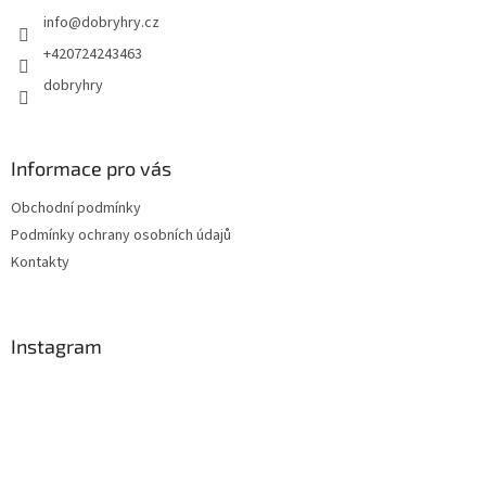
t
info
@
dobryhry.cz
í
+420724243463
dobryhry
Informace pro vás
Obchodní podmínky
Podmínky ochrany osobních údajů
Kontakty
Instagram