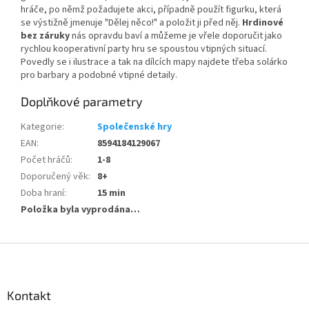
hráče, po němž požadujete akci, případně použít figurku, která
se výstižně jmenuje "Dělej něco!" a položit ji před něj.
Hrdinové
bez záruky
nás opravdu baví a můžeme je vřele doporučit jako
rychlou kooperativní party hru se spoustou vtipných situací.
Povedly se i ilustrace a tak na dílcích mapy najdete třeba solárko
pro barbary a podobné vtipné detaily.
Doplňkové parametry
Kategorie
:
Společenské hry
EAN
:
8594184129067
Počet hráčů
:
1-8
Doporučený věk
:
8+
Doba hraní
:
15 min
Položka byla vyprodána…
Z
á
p
a
Kontakt