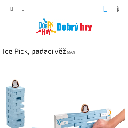
Přejít
NÁKUP
na
obsah
KOŠÍK
Ice Pick, padací věž
5568