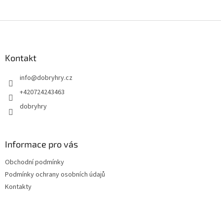
Z
á
p
a
Kontakt
t
info
@
dobryhry.cz
í
+420724243463
dobryhry
Informace pro vás
Obchodní podmínky
Podmínky ochrany osobních údajů
Kontakty