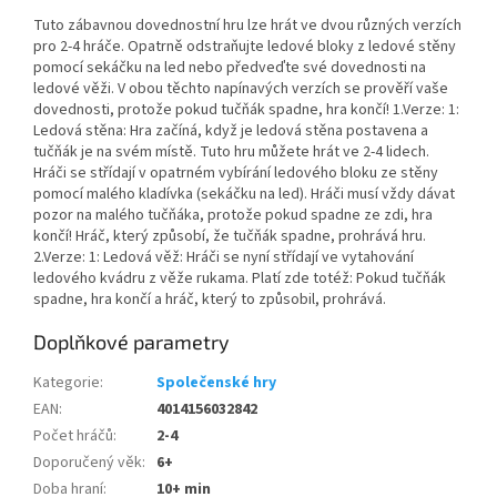
Tuto zábavnou dovednostní hru lze hrát ve dvou různých verzích
pro 2-4 hráče. Opatrně odstraňujte ledové bloky z ledové stěny
pomocí sekáčku na led nebo předveďte své dovednosti na
ledové věži. V obou těchto napínavých verzích se prověří vaše
dovednosti, protože pokud tučňák spadne, hra končí! 1.Verze: 1:
Ledová stěna: Hra začíná, když je ledová stěna postavena a
tučňák je na svém místě. Tuto hru můžete hrát ve 2-4 lidech.
Hráči se střídají v opatrném vybírání ledového bloku ze stěny
pomocí malého kladívka (sekáčku na led). Hráči musí vždy dávat
pozor na malého tučňáka, protože pokud spadne ze zdi, hra
končí! Hráč, který způsobí, že tučňák spadne, prohrává hru.
2.Verze: 1: Ledová věž: Hráči se nyní střídají ve vytahování
ledového kvádru z věže rukama. Platí zde totéž: Pokud tučňák
spadne, hra končí a hráč, který to způsobil, prohrává.
Doplňkové parametry
Kategorie
:
Společenské hry
EAN
:
4014156032842
Počet hráčů
:
2-4
Doporučený věk
:
6+
Doba hraní
:
10+ min