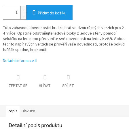
Přidat do košíku
Tuto zábavnou dovednostní hru lze hrát ve dvou různých verzích pro 2-
4 hráče. Opatrně odstraňujte ledové bloky z ledové stěny pomocí
sekáčku na led nebo předveďte své dovednosti na ledové věži. V obou
těchto napínavých verzích se prověří vaše dovednosti, protože pokud
tučňák spadne, hra končí!
Detailní informace
ZEPTAT SE
HLÍDAT
SDÍLET
Popis
Diskuze
Detailní popis produktu