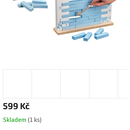
599 Kč
Měrná
Skladem
(1 ks)
cena: