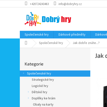
Přejít
+420724243463
info@dobryhry.cz
na
obsah
Společenské hry
Dárkové předměty
Dárkové
Domů
Společenské hry
Jak dobře znáte...?
P
Jak 
o
Přeskočit
s
Kategorie
kategorie
t
r
Společenské hry
a
Strategické hry
n
Logické hry
n
í
Dětské hry
p
Doplňky ke hrám
a
Obaly na karty