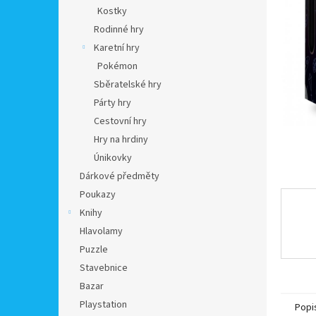
n
Kostky
e
Rodinné hry
l
Karetní hry
Pokémon
Sběratelské hry
Párty hry
Cestovní hry
Hry na hrdiny
Únikovky
Dárkové předměty
Poukazy
Knihy
Hlavolamy
Puzzle
Stavebnice
Bazar
Playstation
Popi