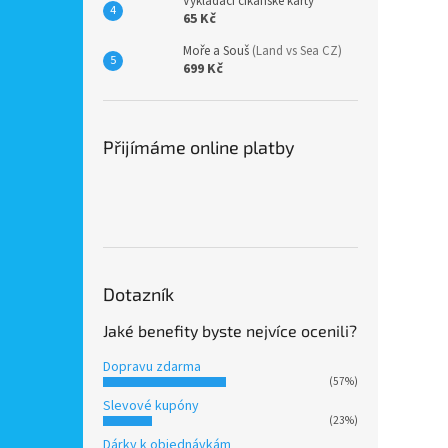
Vykládací cikánské karty
65 Kč
Moře a Souš
(Land vs Sea CZ)
699 Kč
Přijímáme online platby
Dotazník
Jaké benefity byste nejvíce ocenili?
Dopravu zdarma
(57%)
Slevové kupóny
(23%)
Dárky k objednávkám