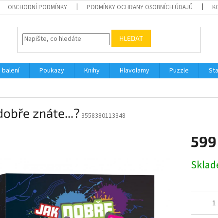
OBCHODNÍ PODMÍNKY
PODMÍNKY OCHRANY OSOBNÍCH ÚDAJŮ
K
HLEDAT
 balení
Poukazy
Knihy
Hlavolamy
Puzzle
St
dobře znáte...?
3558380113348
599
Měrná
Skla
cena: