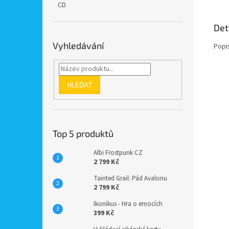
CD
Det
Vyhledávání
Popi
HLEDAT
Top 5 produktů
Albi Frostpunk CZ
2 799 Kč
Tainted Grail: Pád Avalonu
2 799 Kč
Ikonikus - Hra o emocích
399 Kč