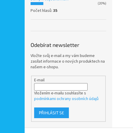
(20%)
Počet hlasů:
35
Odebírat newsletter
Vložte svůj e-mail a my vám budeme
zasílat informace o nových produktech na
našem e-shopu.
E-mail
Vložením e-mailu souhlasíte s
podmínkami ochrany osobních údajů
PŘIHLÁSIT SE
Z