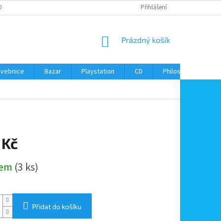
ONTAKTY
Přihlášení
NÁKUPNÍ
Prázdný košík
KOŠÍK
avebnice
Bazar
Playstation
CD
Philos
Kontak
 Kč
dem
(3 ks)
Přidat do košíku