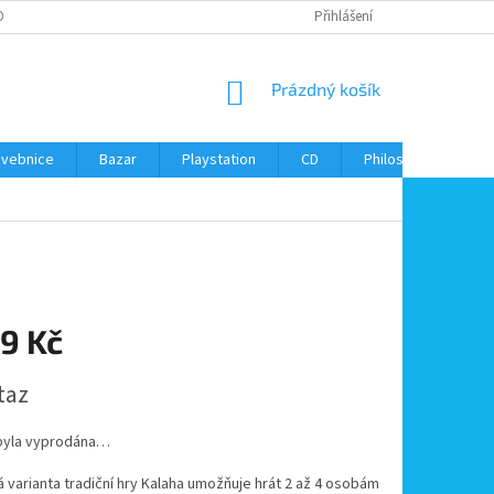
ONTAKTY
Přihlášení
NÁKUPNÍ
Prázdný košík
KOŠÍK
avebnice
Bazar
Playstation
CD
Philos
Kontak
9 Kč
taz
byla vyprodána…
 varianta tradiční hry Kalaha umožňuje hrát 2 až 4 osobám