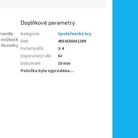
Doplňkové parametry
Pravidla
Kategorie
:
Společenské hry
í možnosti
EAN
:
4014156031289
ů. Rozměry
Počet hráčů
:
2-4
Doporučený věk
:
6+
Doba hraní
:
10 min
Položka byla vyprodána…