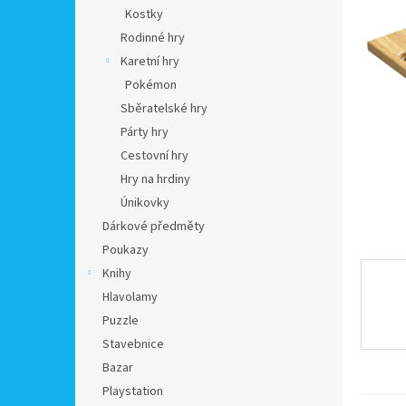
n
Kostky
e
Rodinné hry
l
Karetní hry
Pokémon
Sběratelské hry
Párty hry
Cestovní hry
Hry na hrdiny
Únikovky
Dárkové předměty
Poukazy
Knihy
Hlavolamy
Puzzle
Stavebnice
Bazar
Playstation