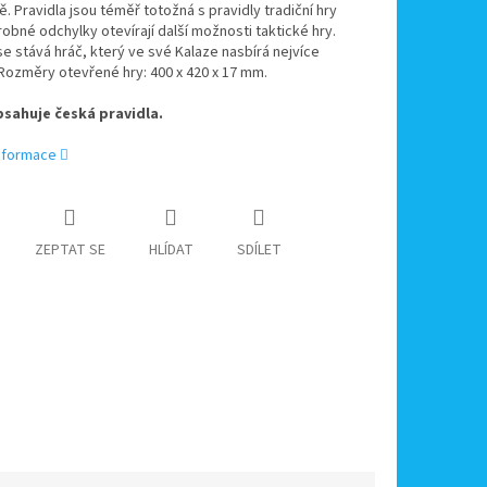
ě. Pravidla jsou téměř totožná s pravidly tradiční hry
robné odchylky otevírají další možnosti taktické hry.
e stává hráč, který ve své Kalaze nasbírá nejvíce
Rozměry otevřené hry: 400 x 420 x 17 mm.
sahuje česká pravidla.
informace
ZEPTAT SE
HLÍDAT
SDÍLET