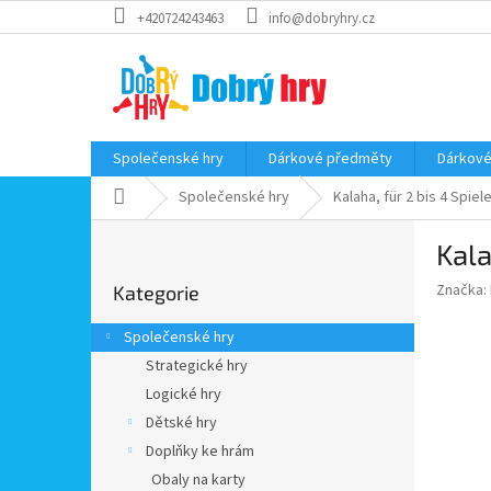
Přejít
+420724243463
info@dobryhry.cz
na
obsah
Společenské hry
Dárkové předměty
Dárkové
Domů
Společenské hry
Kalaha, für 2 bis 4 Spiel
P
Kala
o
Přeskočit
s
Značka:
Kategorie
kategorie
t
r
Společenské hry
a
Strategické hry
n
Logické hry
n
í
Dětské hry
p
Doplňky ke hrám
a
Obaly na karty