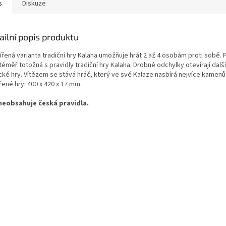
s
Diskuze
ailní popis produktu
řená varianta tradiční hry Kalaha umožňuje hrát 2 až 4 osobám proti sobě. 
téměř totožná s pravidly tradiční hry Kalaha. Drobné odchylky otevírají dalš
ické hry. Vítězem se stává hráč, který ve své Kalaze nasbírá nejvíce kamen
ené hry: 400 x 420 x 17 mm.
neobsahuje česká pravidla.