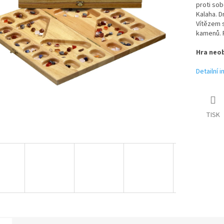
proti sob
Kalaha. D
Vítězem s
kamenů. 
Hra neob
Detailní 
TISK