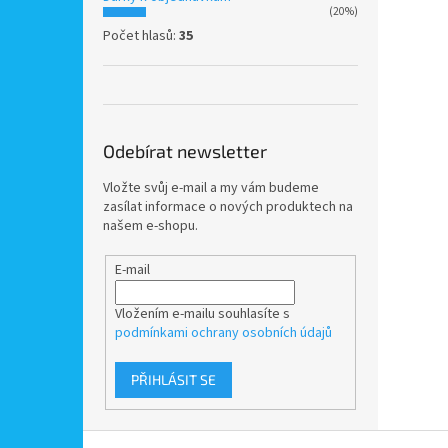
(20%)
Počet hlasů:
35
Odebírat newsletter
Vložte svůj e-mail a my vám budeme
zasílat informace o nových produktech na
našem e-shopu.
E-mail
Vložením e-mailu souhlasíte s
podmínkami ochrany osobních údajů
PŘIHLÁSIT SE
Z