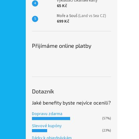
Vykládací cikánské karty
65 Kč
Moře a Souš
(Land vs Sea CZ)
699 Kč
Přijímáme online platby
Dotazník
Jaké benefity byste nejvíce ocenili?
Dopravu zdarma
(57%)
Slevové kupóny
(23%)
Dárky k objednávkám