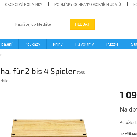
OBCHODNÍ PODMÍNKY
PODMÍNKY OCHRANY OSOBNÍCH ÚDAJŮ
K
HLEDAT
 balení
Poukazy
Knihy
Hlavolamy
Puzzle
St
er
ha, für 2 bis 4 Spieler
7098
Philos
1 09
Měrná
Na do
cena:
Položka 
Rozšířená