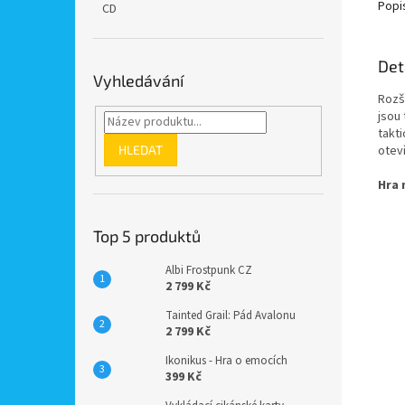
Popi
CD
Det
Vyhledávání
Rozší
jsou 
takt
HLEDAT
otevř
Hra 
Top 5 produktů
Albi Frostpunk CZ
2 799 Kč
Tainted Grail: Pád Avalonu
2 799 Kč
Ikonikus - Hra o emocích
399 Kč